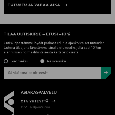
TUTUSTU JA VARAA AIKA
TILAA UUTISKIRJE
–
ETUSI
–
10 %
Uutiskirjeestämme löydät parhaat edut ja ajankohtaiset uutuudet.
Uutena tilaajana lähetämme sinulle etukoodin, jolla saat 10 %:n
alennuksen normaalihintaisesta kertaostoksesta.
Suomeksi
På svenska
ASIAKASPALVELU
OTA YHTEYTTÄ
+358 9 1211(pvm/mpm)