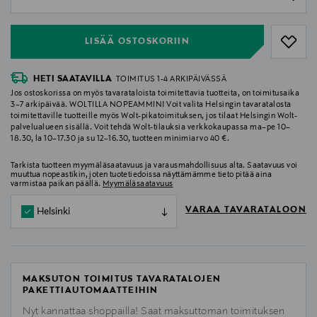
null
LISÄÄ OSTOSKORIIN
HETI SAATAVILLA
TOIMITUS 1-4 ARKIPÄIVÄSSÄ
Jos ostoskorissa on myös tavarataloista toimitettavia tuotteita, on toimitusaika
3–7 arkipäivää. WOLTILLA NOPEAMMIN! Voit valita Helsingin tavaratalosta
toimitettaville tuotteille myös Wolt-pikatoimituksen, jos tilaat Helsingin Wolt-
palvelualueen sisällä. Voit tehdä Wolt-tilauksia verkkokaupassa ma–pe 10–
18.30, la 10–17.30 ja su 12–16.30, tuotteen minimiarvo 40 €.
Tarkista tuotteen myymäläsaatavuus ja varausmahdollisuus alta. Saatavuus voi
muuttua nopeastikin, joten tuotetiedoissa näyttämämme tieto pitää aina
varmistaa paikan päällä.
Myymäläsaatavuus
VARAA TAVARATALOON
Helsinki
MAKSUTON TOIMITUS TAVARATALOJEN
PAKETTIAUTOMAATTEIHIN
Nyt kannattaa shoppailla! Saat maksuttoman toimituksen