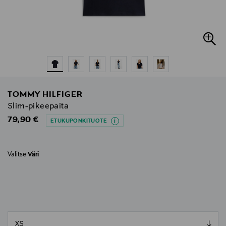
TOMMY HILFIGER
Slim-pikeepaita
Original Price
79,90 €
ETUKUPONKITUOTE
Valitse
Väri
null