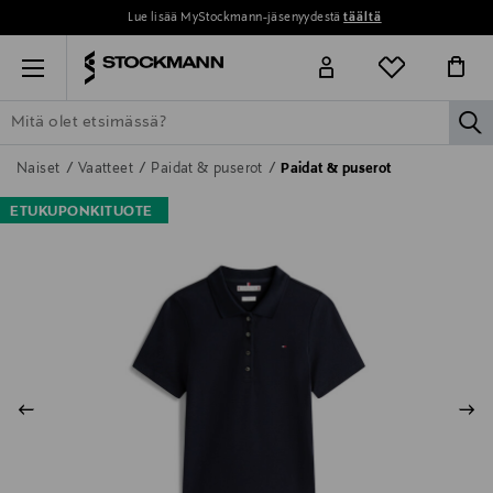
Lue lisää MyStockmann-jäsenyydestä
täältä
Menu
la
ETSI KAIKKI
NAISET
MIEHET
LAPSET
KOTI
KOSMETIIK
Naiset
Vaatteet
Paidat & puserot
Paidat & puserot
ETUKUPONKITUOTE