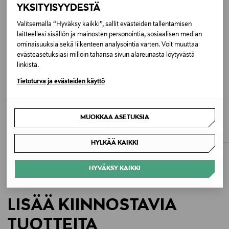
YKSITYISYYDESTÄ
Väri
Valitsemalla “Hyväksy kaikki”, sallit evästeiden tallentamisen
DW5 NAVY BLUE
laitteellesi sisällön ja mainosten personointia, sosiaalisen median
ominaisuuksia sekä liikenteen analysointia varten. Voit muuttaa
evästeasetuksiasi milloin tahansa sivun alareunasta löytyvästä
Koko
linkistä.
XS
Tietoturva ja evästeiden käyttö
Valmistajan tuotenumero
ALE –40%
ALE –61%
SUPERDRY
MONCLER
WW0WW42047
MUOKKAA ASETUKSIA
Premium Linen Slim -paita
Pikeepaita
Discounted Price
Discounted Price
Original Price
Original Price
53,90 €
271,00 €
89,99 €
690,00 €
Valmistaja
HYLKÄÄ KAIKKI
Tommy Hilfiger Europe B.V.
HYVÄKSY KAIKKI
Valmistajan osoite
LISÄÄ KIINNOSTAVIA
Danzigerkade 165, 1013 AP Amsterdam, Netherlands
TUOTTEITA
Digitaalinen osoite