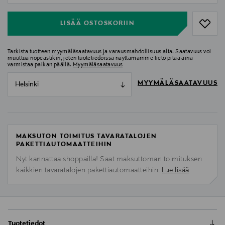
LISÄÄ OSTOSKORIIN
Tarkista tuotteen myymäläsaatavuus ja varausmahdollisuus alta. Saatavuus voi
muuttua nopeastikin, joten tuotetiedoissa näyttämämme tieto pitää aina
varmistaa paikan päällä.
Myymäläsaatavuus
MYYMÄLÄSAATAVUUS
Helsinki
MAKSUTON TOIMITUS TAVARATALOJEN
PAKETTIAUTOMAATTEIHIN
Nyt kannattaa shoppailla! Saat maksuttoman toimituksen
kaikkien tavaratalojen pakettiautomaatteihin.
Lue lisää
Tuotetiedot