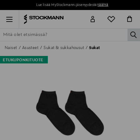
Lue lisää MyStockmann-jäsenyydestä
täältä
Menu
la
ETSI KAIKKI
NAISET
MIEHET
LAPSET
KOTI
KOSMETIIK
Naiset
Asusteet
Sukat & sukkahousut
Sukat
ETUKUPONKITUOTE