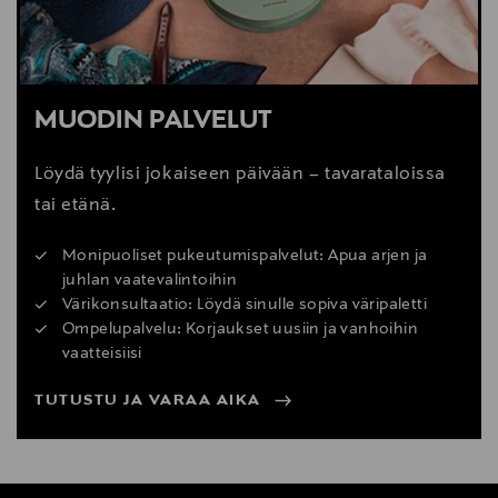
MUODIN PALVELUT
Löydä tyylisi jokaiseen päivään – tavarataloissa
tai etänä.
Monipuoliset pukeutumispalvelut: Apua arjen ja
juhlan vaatevalintoihin
Värikonsultaatio: Löydä sinulle sopiva väripaletti
Ompelupalvelu: Korjaukset uusiin ja vanhoihin
vaatteisiisi
TUTUSTU JA VARAA AIKA