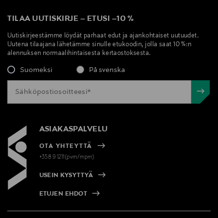
TILAA UUTISKIRJE
–
ETUSI
–
10 %
Uutiskirjeestämme löydät parhaat edut ja ajankohtaiset uutuudet.
Uutena tilaajana lähetämme sinulle etukoodin, jolla saat 10 %:n
alennuksen normaalihintaisesta kertaostoksesta.
Suomeksi
På svenska
ASIAKASPALVELU
OTA YHTEYTTÄ
+358 9 1211(pvm/mpm)
USEIN KYSYTTYÄ
ETUJEN EHDOT