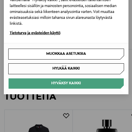
Valitsemalla “Hyväksy kaikki”, sallit evästeiden tallentamisen
Valmistusmaa
laitteellesi sisällön ja mainosten personointia, sosiaalisen median
ominaisuuksia sekä liikenteen analysointia varten. Voit muuttaa
Vietnam
evästeasetuksiasi milloin tahansa sivun alareunasta löytyvästä
linkistä.
ALE –60%
UUTTA
Valmistajan tuotenumero
KENZO
ACNE STUDIOS
Tietoturva ja evästeiden käyttö
Boke Flower 2.0 -tuulitakki
Washed Logo -takki
MN0MN00084
Discounted Price
Original Price
Original Price
207,60 €
650,00 €
520,00 €
MUOKKAA ASETUKSIA
Valmistaja
Tommy Hilfiger Europe B.V.
HYLKÄÄ KAIKKI
Valmistajan osoite
LISÄÄ KIINNOSTAVIA
HYVÄKSY KAIKKI
Danzigerkade 165, 1013 AP Amsterdam, Netherlands
TUOTTEITA
Digitaalinen osoite
service.eu@tommy.com
Avainsanat