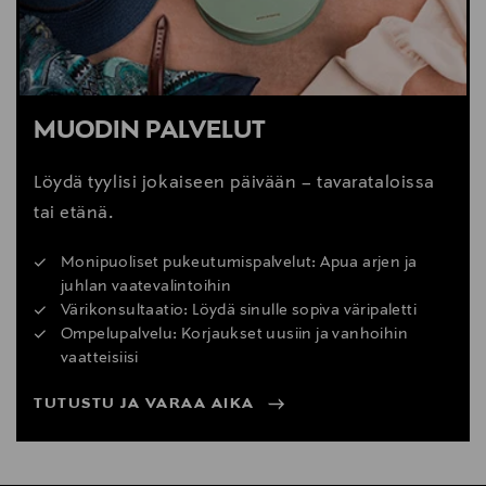
MUODIN PALVELUT
Löydä tyylisi jokaiseen päivään – tavarataloissa
tai etänä.
Monipuoliset pukeutumispalvelut: Apua arjen ja
juhlan vaatevalintoihin
Värikonsultaatio: Löydä sinulle sopiva väripaletti
Ompelupalvelu: Korjaukset uusiin ja vanhoihin
vaatteisiisi
TUTUSTU JA VARAA AIKA