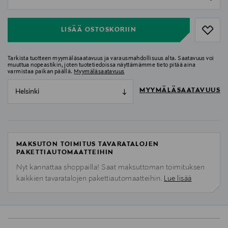
null
LISÄÄ OSTOSKORIIN
Tarkista tuotteen myymäläsaatavuus ja varausmahdollisuus alta. Saatavuus voi
muuttua nopeastikin, joten tuotetiedoissa näyttämämme tieto pitää aina
varmistaa paikan päällä.
Myymäläsaatavuus
MYYMÄLÄSAATAVUUS
Helsinki
MAKSUTON TOIMITUS TAVARATALOJEN
PAKETTIAUTOMAATTEIHIN
Nyt kannattaa shoppailla! Saat maksuttoman toimituksen
kaikkien tavaratalojen pakettiautomaatteihin.
Lue lisää