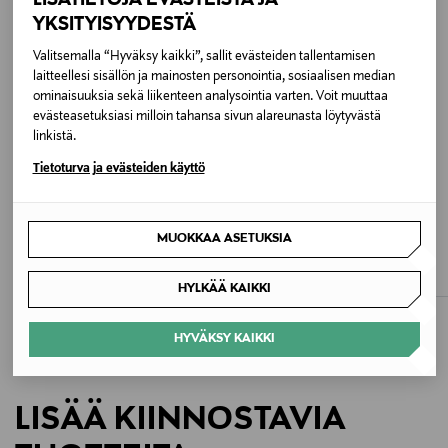
YKSITYISYYDESTÄ
Väri
Valitsemalla “Hyväksy kaikki”, sallit evästeiden tallentamisen
1BZ DENIM BLACK
laitteellesi sisällön ja mainosten personointia, sosiaalisen median
ominaisuuksia sekä liikenteen analysointia varten. Voit muuttaa
Koko
evästeasetuksiasi milloin tahansa sivun alareunasta löytyvästä
linkistä.
34/32
Tietoturva ja evästeiden käyttö
Valmistusmaa
ALE –40%
ALE –41%
LEE
LEE
Turkki
MUOKKAA ASETUKSIA
Haden Relaxed Fit Straight -farkut
Haden Relaxed Straight -farkut
Discounted Price
Discounted Price
Original Price
Original Price
47,90 €
59,40 €
79,95 €
99,90 €
Valmistajan tuotenumero
HYLKÄÄ KAIKKI
DM0DM22671
HYVÄKSY KAIKKI
Valmistaja
Tommy Hilfiger Europe B.V.
LISÄÄ KIINNOSTAVIA
Valmistajan osoite