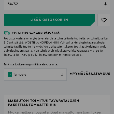
null
null
LISÄÄ OSTOSKORIIN
TOIMITUS 3–7 ARKIPÄIVÄSSÄ
Jos ostoskorissa on myös tavarataloista toimitettavia tuotteita, on toimitusaika
3–7 arkipäivää. WOLTILLA NOPEAMMIN! Voit valita Helsingin tavaratalosta
toimitettaville tuotteille myös Wolt-pikatoimituksen, jos tilaat Helsingin Wolt-
palvelualueen sisällä. Voit tehdä Wolt-tilauksia verkkokaupassa ma–pe 10–
18.30, la 10–17.30 ja su 12–16.30, tuotteen minimiarvo 40 €.
Tarkista tuotteen myymäläsaatavuus alta.
MYYMÄLÄSAATAVUUS
Tampere
MAKSUTON TOIMITUS TAVARATALOJEN
PAKETTIAUTOMAATTEIHIN
Nyt kannattaa shoppailla! Saat maksuttoman toimituksen