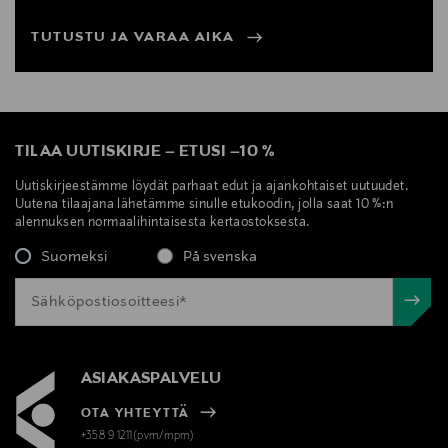
TUTUSTU JA VARAA AIKA
TILAA UUTISKIRJE
–
ETUSI
–
10 %
Uutiskirjeestämme löydät parhaat edut ja ajankohtaiset uutuudet.
Uutena tilaajana lähetämme sinulle etukoodin, jolla saat 10 %:n
alennuksen normaalihintaisesta kertaostoksesta.
Suomeksi
På svenska
ASIAKASPALVELU
OTA YHTEYTTÄ
+358 9 1211(pvm/mpm)