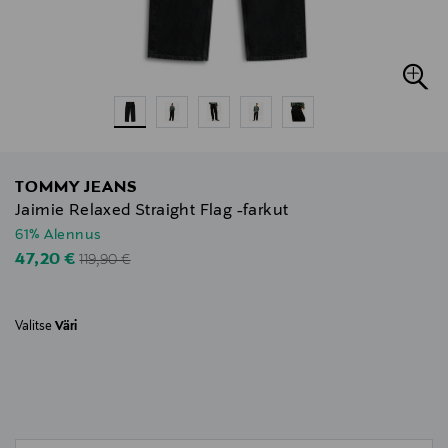
TOMMY JEANS
Jaimie Relaxed Straight Flag -farkut
61% Alennus
Original Price
Discounted Price
47,20 €
119,90 €
Valitse
Väri