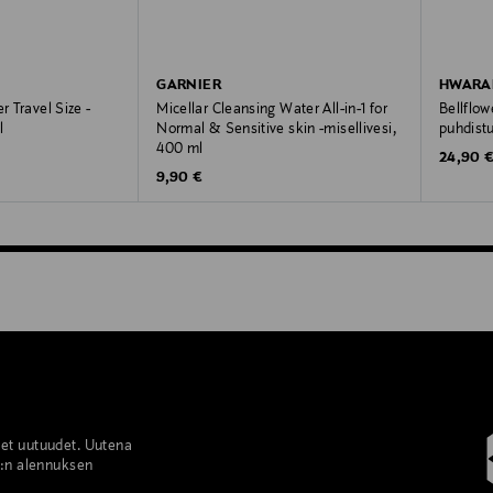
GARNIER
HWARA
r Travel Size -
Micellar Cleansing Water All-in-1 for
Bellflow
l
Normal & Sensitive skin -misellivesi,
puhdist
400 ml
Original
24,90 
Original Price
9,90 €
set uutuudet. Uutena
%:n alennuksen