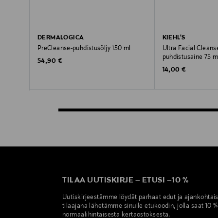
DERMALOGICA
KIEHL'S
PreCleanse-puhdistusöljy 150 ml
Ultra Facial Cleanse
puhdistusaine 75 m
Original Price
54,90 €
Original Price
14,00 €
TILAA UUTISKIRJE
–
ETUSI
–
10 %
Uutiskirjeestämme löydät parhaat edut ja ajankohtai
tilaajana lähetämme sinulle etukoodin, jolla saat 10 
normaalihintaisesta kertaostoksesta.