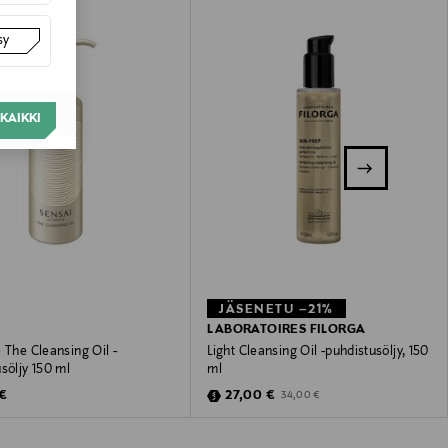
sy
KAIKKI
JÄSENETU –21%
LABORATOIRES FILORGA
 The Cleansing Oil -
Light Cleansing Oil -puhdistusöljy, 150
söljy 150 ml
ml
 Price
Discounted Price
Original Price
 €
27,00 €
34,00 €