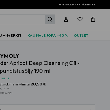
MYSTOCKMANN-JÄSENYYS
label.header.go
UM-MERKIT
KAUSIALE JOPA –40 %
OUTLET
NYMOLY
er Apricot Deep Cleansing Oil -
puhdistusöljy 190 ml
lennus
Discounted Price
20,50 €
Stockmann-hinta
riginal Price
25,90 €
1l
136,32 €/1l
ull