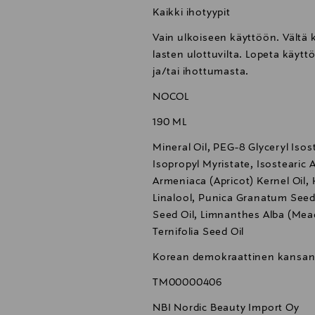
Kaikki ihotyypit
Vain ulkoiseen käyttöön. Vältä 
lasten ulottuvilta. Lopeta käytt
ja/tai ihottumasta.
NOCOL
190 ML
Mineral Oil, PEG-8 Glyceryl Isos
Isopropyl Myristate, Isostearic 
Armeniaca (Apricot) Kernel Oil, 
Linalool, Punica Granatum Seed
Seed Oil, Limnanthes Alba (Me
Ternifolia Seed Oil
Korean demokraattinen kansan
TM00000406
NBI Nordic Beauty Import Oy