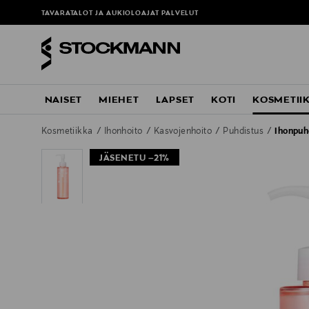
TAVARATALOT JA AUKIOLOAJAT
PALVELUT
NAISET
MIEHET
LAPSET
KOTI
KOSMETII
Kosmetiikka
Ihonhoito
Kasvojenhoito
Puhdistus
Ihonpuh
JÄSENETU –21%