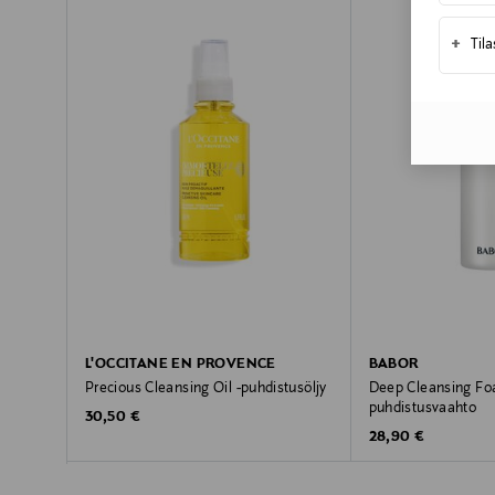
+
Til
L'OCCITANE EN PROVENCE
BABOR
Precious Cleansing Oil -puhdistusöljy
Deep Cleansing Fo
puhdistusvaahto
Original Price
30,50 €
Original Price
28,90 €