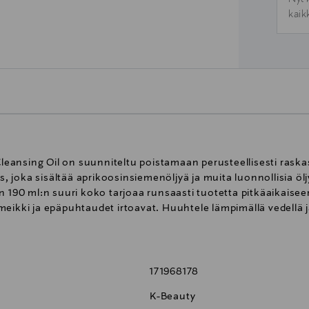
kaik
ansing Oil on suunniteltu poistamaan perusteellisesti raska
 joka sisältää aprikoosinsiemenöljyä ja muita luonnollisia ö
n 190 ml:n suuri koko tarjoaa runsaasti tuotetta pitkäaikaise
ta meikki ja epäpuhtaudet irtoavat. Huuhtele lämpimällä vedellä
171968178
K-Beauty