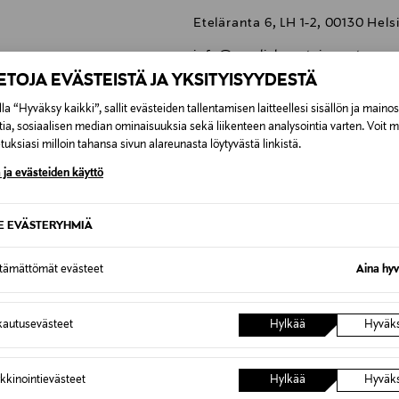
Eteläranta 6, LH 1-2, 00130 Hels
info@nordicbeautyimport.com
IETOJA EVÄSTEISTÄ JA YKSITYISYYDESTÄ
kasvojen puhdistusöljy, ihonhoi
korean, korealainen, korealaist
la “Hyväksy kaikki”, sallit evästeiden tallentamisen laitteellesi sisällön ja maino
tia, sosiaalisen median ominaisuuksia sekä liikenteen analysointia varten. Voit 
uksiasi milloin tahansa sivun alareunasta löytyvästä linkistä.
 ja evästeiden käyttö
0,00 €
SE EVÄSTERYHMIÄ
inen tilaukseesi. Voit palauttaa tilaamasi tuotteen 30 vuorokauden ku
ttämättömät evästeet
Aina hyv
0,00 € – 4,90 €
lee palauttaa avaamattomissa alkuperäispakkauksissaan ja palautetta
ÖS NÄISTÄ
7,90 €–50,00 € kuljetusyhtiöstä ja 
autusevästeet
Hylkää
Hyväk
Alk. 6,90 €, kun toimitus on saatavi
kkinointievästeet
Hylkää
Hyväk