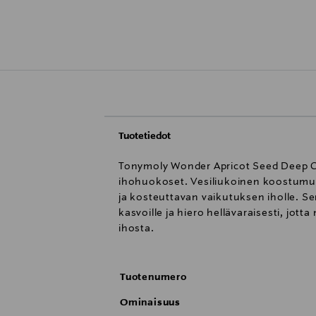
Tuotetiedot
Tonymoly Wonder Apricot Seed Deep Cle
ihohuokoset. Vesiliukoinen koostumus,
ja kosteuttavan vaikutuksen iholle. Se
kasvoille ja hiero hellävaraisesti, jot
ihosta.
Tuotenumero
Ominaisuus