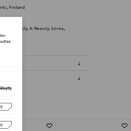
inki, Finland
to, Tonymoly, K-Beauty, korea,
a
sten
muuttaa
luessa tuotteen vastaanottamisesta.
äksytty
van tuotteen sinetin tulee olla ehjä.
tuotteen koosta riippuen
sy
lla valittuun osoitteeseen.
sy