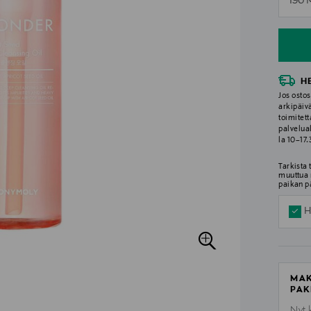
190 
n
H
Jos ostos
arkipäiv
toimitett
palvelua
la 10–17
Tarkista
muuttua 
paikan p
H
MAK
PAK
Nyt 