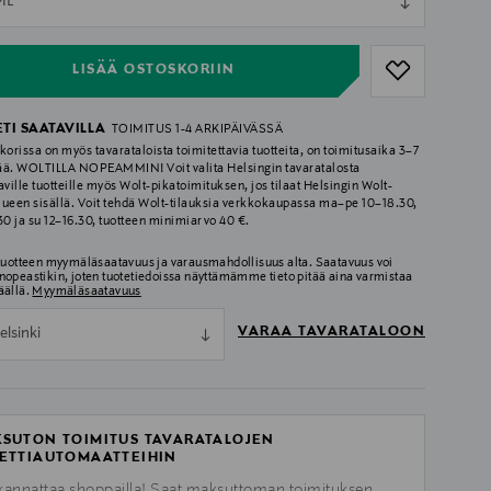
ML
ull
LISÄÄ OSTOSKORIIN
ETI SAATAVILLA
TOIMITUS 1-4 ARKIPÄIVÄSSÄ
korissa on myös tavarataloista toimitettavia tuotteita, on toimitusaika 3–7
ää. WOLTILLA NOPEAMMIN! Voit valita Helsingin tavaratalosta
aville tuotteille myös Wolt-pikatoimituksen, jos tilaat Helsingin Wolt-
lueen sisällä. Voit tehdä Wolt-tilauksia verkkokaupassa ma–pe 10–18.30,
.30 ja su 12–16.30, tuotteen minimiarvo 40 €.
 tuotteen myymäläsaatavuus ja varausmahdollisuus alta. Saatavuus voi
nopeastikin, joten tuotetiedoissa näyttämämme tieto pitää aina varmistaa
äällä.
Myymäläsaatavuus
VARAA TAVARATALOON
elsinki
SUTON TOIMITUS TAVARATALOJEN
ETTIAUTOMAATTEIHIN
kannattaa shoppailla! Saat maksuttoman toimituksen