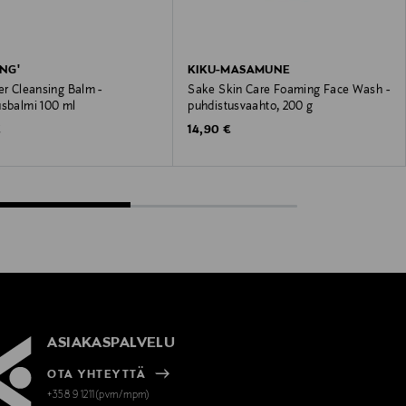
NG'
KIKU-MASAMUNE
er Cleansing Balm -
Sake Skin Care Foaming Face Wash -
usbalmi 100 ml
puhdistusvaahto, 200 g
 Price
Original Price
€
14,90 €
ASIAKASPALVELU
OTA YHTEYTTÄ
+358 9 1211(pvm/mpm)