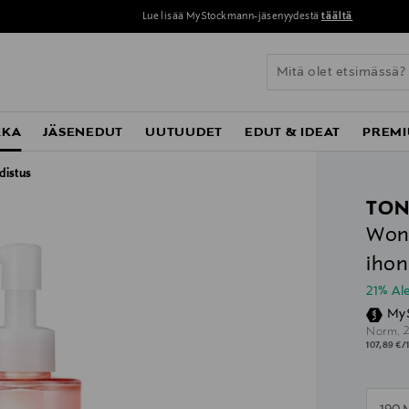
Lue lisää MyStockmann-jäsenyydestä
täältä
KKA
JÄSENEDUT
UUTUUDET
EDUT & IDEAT
PREMI
distus
TO
Wond
ihon
21% A
My
O
Norm.
107,89 €/
n