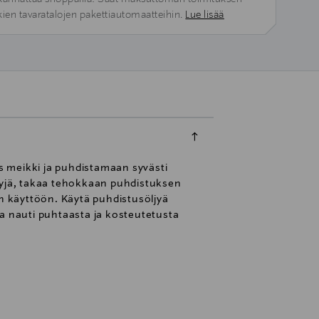
kien tavaratalojen pakettiautomaatteihin.
Lue lisää
s meikki ja puhdistamaan syvästi
ljyjä, takaa tehokkaan puhdistuksen
en käyttöön. Käytä puhdistusöljyä
 ja nauti puhtaasta ja kosteutetusta