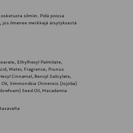
kosketusta silmiin. Pidä poissa
ö, jos ilmenee merkkejä ärsytyksestä
tearate, Ethylhexyl Palmitate,
Acid, Water, Fragrance, Prunus
Hexyl Cinnamal, Benzyl Salicylate,
 Oil, Simmondsia Chinensis (Jojoba)
adowfoam) Seed Oil, Macadamia
tasavalta