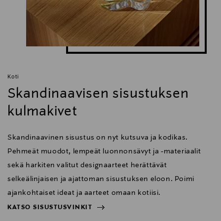
Valmistettu Liettuassa
10 vuoden takuu
Istumakorkeus 415-550 mm
Selkänoja
Polyuretaanilla valettu teräsrunko
Koti
Verhoiltu kankaalla
Skandinaavisen sisustuksen
kulmakivet
Istuin
Skandinaavinen sisustus on nyt kutsuva ja kodikas.
Polyuretaanilla valettu istuinosa
Verhoiltu kankaalla
Pehmeät muodot, lempeät luonnonsävyt ja -materiaalit
sekä harkiten valitut designaarteet herättävät
selkeälinjaisen ja ajattoman sisustuksen eloon. Poimi
Mekanismi
ajankohtaiset ideat ja aarteet omaan kotiisi.
Painoherkkä synkronimekanismi
KATSO SISUSTUSVINKIT
Kolme lukitusasentoa, joita säädetään integroidulla