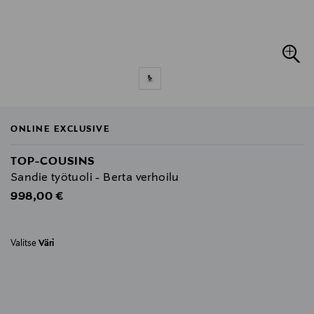
ONLINE EXCLUSIVE
TOP-COUSINS
Sandie työtuoli - Berta verhoilu
Original Price
998,00 €
Valitse
Väri
null
null