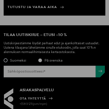
Jalusta
TUTUSTU JA VARAA AIKA
5 tähden kiillotettu tai mustaksi maalattu alumiini
Ulkoinen Ø735 mm
Pyörät
TILAA UUTISKIRJE
–
ETUSI
–
10 %
Kumittomat pyörät kovalle lattialle, Ø65 mm.
Uutiskirjeestämme löydät parhaat edut ja ajankohtaiset uutuudet.
Uutena tilaajana lähetämme sinulle etukoodin, jolla saat 10 %:n
Polyamidista (PA) valmistetut vapaat pyörät pehmeälle
alennuksen normaalihintaisesta kertaostoksesta.
lattialle, Ø65 mm
Suomeksi
På svenska
Itsestään jarruttavat kumiset pyörät kovalle lattialle,
Ø65 mm
Polyamidiset (PA) itsestään jarruttavat pyörät
pehmeälle lattialle, Ø65 mm
ASIAKASPALVELU
OTA YHTEYTTÄ
+358 9 1211(pvm/mpm)