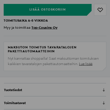
LISÄÄ OSTOSKORIIN
TOIMITUSAIKA 4-6 VIIKKOA
Myy ja toimittaa
Top-Cousins Oy
MAKSUTON TOIMITUS TAVARATALOJEN
PAKETTIAUTOMAATTEIHIN
Nyt kannattaa shoppailla! Saat maksuttoman toimituksen
kaikkien tavaratalojen pakettiautomaatteihin.
Lue lisää
Tuotetiedot
Toimitusaika 4-6 viikkoa.
Toimitustavat
Missä mukavuus vallitsee