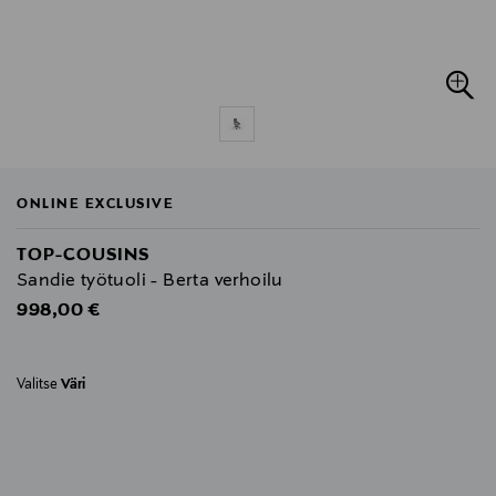
ONLINE EXCLUSIVE
TOP-COUSINS
Sandie työtuoli - Berta verhoilu
Original Price
998,00 €
Valitse
Väri
null
null