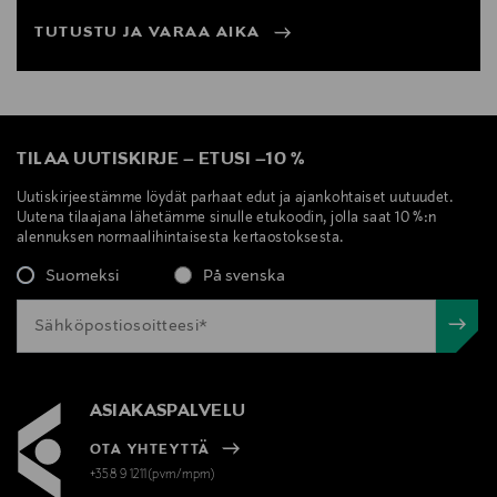
Jalusta
TUTUSTU JA VARAA AIKA
5 tähden kiillotettu tai mustaksi maalattu alumiini
Ulkoinen Ø735 mm
Pyörät
TILAA UUTISKIRJE
–
ETUSI
–
10 %
Kumittomat pyörät kovalle lattialle, Ø65 mm.
Uutiskirjeestämme löydät parhaat edut ja ajankohtaiset uutuudet.
Uutena tilaajana lähetämme sinulle etukoodin, jolla saat 10 %:n
Polyamidista (PA) valmistetut vapaat pyörät pehmeälle
alennuksen normaalihintaisesta kertaostoksesta.
lattialle, Ø65 mm
Suomeksi
På svenska
Itsestään jarruttavat kumiset pyörät kovalle lattialle,
Ø65 mm
Polyamidiset (PA) itsestään jarruttavat pyörät
pehmeälle lattialle, Ø65 mm
ASIAKASPALVELU
OTA YHTEYTTÄ
+358 9 1211(pvm/mpm)