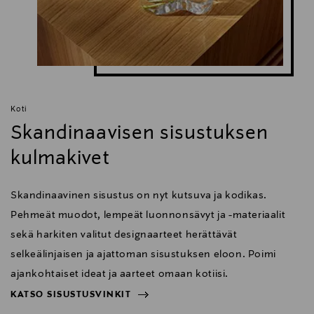
Valmistettu Liettuassa
10 vuoden takuu
Istumakorkeus 415-550 mm
Selkänoja
Polyuretaanilla valettu teräsrunko
Koti
Verhoiltu kankaalla
Skandinaavisen sisustuksen
kulmakivet
Istuin
Skandinaavinen sisustus on nyt kutsuva ja kodikas.
Polyuretaanilla valettu istuinosa
Verhoiltu kankaalla
Pehmeät muodot, lempeät luonnonsävyt ja -materiaalit
sekä harkiten valitut designaarteet herättävät
selkeälinjaisen ja ajattoman sisustuksen eloon. Poimi
Mekanismi
ajankohtaiset ideat ja aarteet omaan kotiisi.
Painoherkkä synkronimekanismi
KATSO SISUSTUSVINKIT
Kolme lukitusasentoa, joita säädetään integroidulla