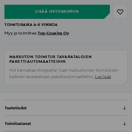
LISÄÄ OSTOSKORIIN
TOIMITUSAIKA 4-6 VIIKKOA
Myy ja toimittaa
Top-Cousins Oy
MAKSUTON TOIMITUS TAVARATALOJEN
PAKETTIAUTOMAATTEIHIN
Nyt kannattaa shoppailla! Saat maksuttoman toimituksen
kaikkien tavaratalojen pakettiautomaatteihin.
Lue lisää
Tuotetiedot
Toimitusaika 4-6 viikkoa.
Toimitustavat
Missä mukavuus vallitsee