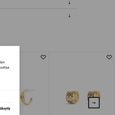
luessa tuotteen vastaanottamisesta.
tuotteen koosta riippuen
lla valittuun osoitteeseen.
sten
muuttaa
äksytty