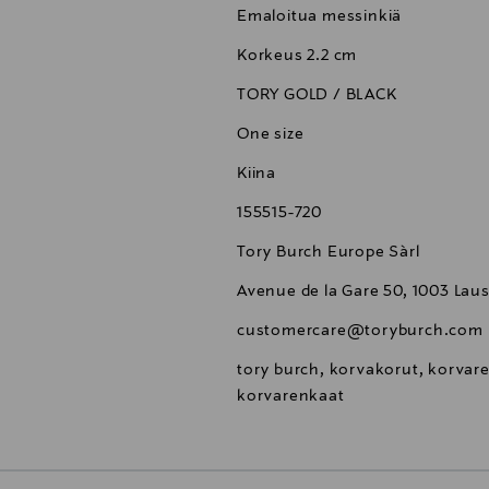
Emaloitua messinkiä
Korkeus 2.2 cm
TORY GOLD / BLACK
One size
Kiina
155515-720
Tory Burch Europe Sàrl
Avenue de la Gare 50, 1003 Lau
customercare@toryburch.com
tory burch, korvakorut, korvare
korvarenkaat