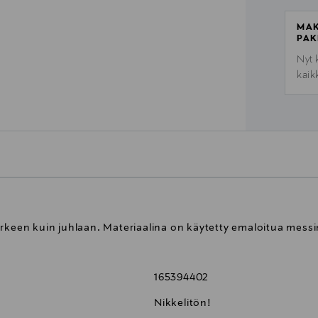
MAK
PAK
Nyt 
kaik
arkeen kuin juhlaan. Materiaalina on käytetty emaloitua messi
165394402
Nikkelitön!