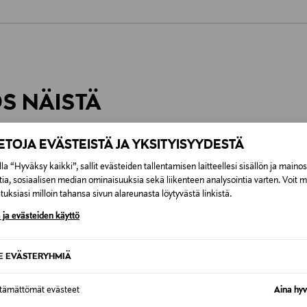
0,00 €
inen tilaukseesi. Voit palauttaa tilaamasi tuotteen 30 vuorokauden ku
0,00 € – 4,90 €
rvitse ilmoittaa palautuksesta etukäteen.
ÖS NÄISTÄ
7,90 €–50,00 € kuljetusyhtiöstä ja 
IETOJA EVÄSTEISTÄ JA YKSITYISYYDESTÄ
Alk. 6,90 €, kun toimitus on saatavi
la “Hyväksy kaikki”, sallit evästeiden tallentamisen laitteellesi sisällön ja maino
tia, sosiaalisen median ominaisuuksia sekä liikenteen analysointia varten. Voit 
uksiasi milloin tahansa sivun alareunasta löytyvästä linkistä.
 ja evästeiden käyttö
SE EVÄSTERYHMIÄ
ttämättömät evästeet
Aina hyv