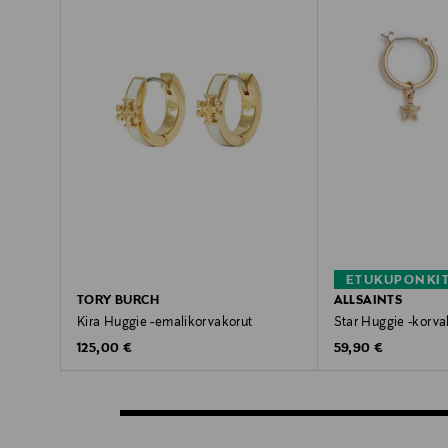
ETUKUPONKI
TORY BURCH
ALLSAINTS
Kira Huggie -emalikorvakorut
Star Huggie -korva
Original Price
Original Price
125,00 €
59,90 €