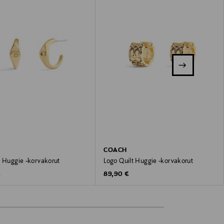
COACH
C Huggie -korvakorut
Logo Quilt Huggie -korvakorut
 Price
Original Price
€
89,90 €