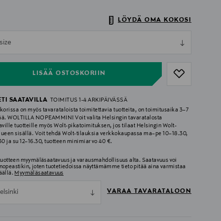
LÖYDÄ OMA KOKOSI
ull
size
ull
LISÄÄ OSTOSKORIIN
ETI SAATAVILLA
TOIMITUS 1-4 ARKIPÄIVÄSSÄ
korissa on myös tavarataloista toimitettavia tuotteita, on toimitusaika 3–7
ää. WOLTILLA NOPEAMMIN! Voit valita Helsingin tavaratalosta
aville tuotteille myös Wolt-pikatoimituksen, jos tilaat Helsingin Wolt-
lueen sisällä. Voit tehdä Wolt-tilauksia verkkokaupassa ma–pe 10–18.30,
.30 ja su 12–16.30, tuotteen minimiarvo 40 €.
 tuotteen myymäläsaatavuus ja varausmahdollisuus alta. Saatavuus voi
nopeastikin, joten tuotetiedoissa näyttämämme tieto pitää aina varmistaa
äällä.
Myymäläsaatavuus
VARAA TAVARATALOON
elsinki