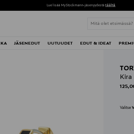
Lue lisää MyStockmann-jäsenyydestä
täältä
KKA
JÄSENEDUT
UUTUUDET
EDUT & IDEAT
PREMI
TOR
Kira
Origin
125,0
Valitse
V