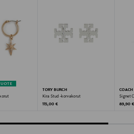
TUOTE
TORY BURCH
COACH
korut
Kira Stud -korvakorut
Signet 
Original Price
Original
115,00 €
89,90 