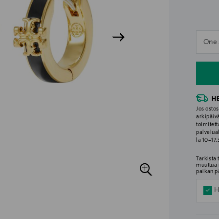
n
One 
n
H
Jos ostos
arkipäiv
toimitett
palvelua
la 10–17
Tarkista
muuttua 
paikan p
H