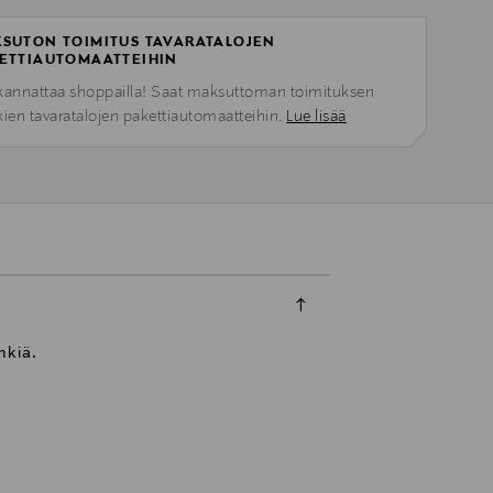
SUTON TOIMITUS TAVARATALOJEN
ETTIAUTOMAATTEIHIN
kannattaa shoppailla! Saat maksuttoman toimituksen
kien tavaratalojen pakettiautomaatteihin.
Lue lisää
nkiä.