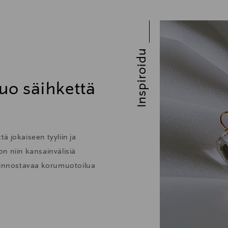
Inspiroidu
uo säihkettä
ä jokaiseen tyyliin ja
 on niin kansainvälisiä
kiinnostavaa korumuotoilua