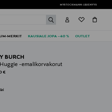
MYSTOCKMANN-JÄSENYYS
label.header.go
UM-MERKIT
KAUSIALE JOPA –40 %
OUTLET
Y BURCH
 Huggie -emalikorvakorut
al Price
0 €
äri