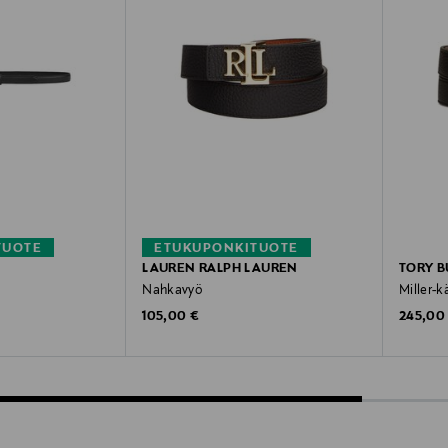
TUOTE
ETUKUPONKITUOTE
LAUREN RALPH LAUREN
TORY B
Nahkavyö
Miller-
Original Price
Original
105,00 €
245,00