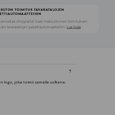
SUTON TOIMITUS TAVARATALOJEN
ETTIAUTOMAATTEIHIN
kannattaa shoppailla! Saat maksuttoman toimituksen
kien tavaratalojen pakettiautomaatteihin.
Lue lisää
en logo, joka toimii samalla solkena.