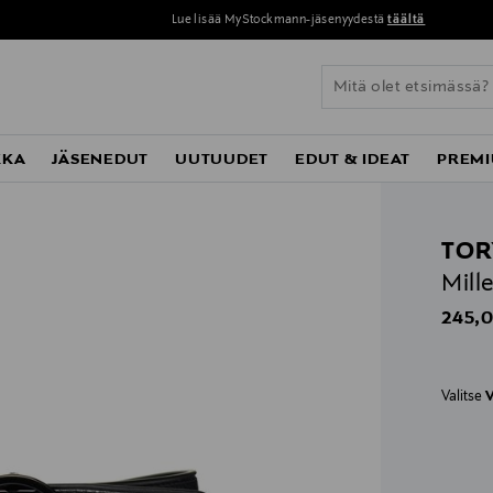
Lue lisää MyStockmann-jäsenyydestä
täältä
KKA
JÄSENEDUT
UUTUUDET
EDUT & IDEAT
PREMI
TOR
Mill
Origin
245,0
Valitse
V