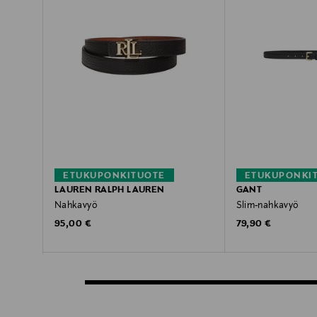
ETUKUPONKITUOTE
ETUKUPONKI
LAUREN RALPH LAUREN
GANT
Nahkavyö
Slim-nahkavyö
Original Price
Original Price
95,00 €
79,90 €