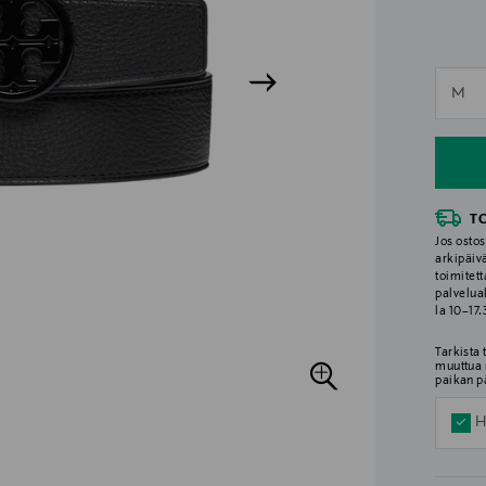
n
M
n
T
Jos ostos
arkipäiv
toimitett
palvelua
la 10–17
Tarkista
muuttua 
paikan p
H