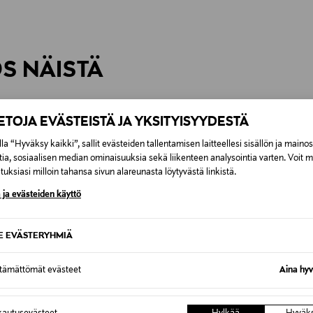
inen tilaukseesi. Voit palauttaa tilaamasi tuotteen 30 vuorokauden ku
0,00 € – 4,90 €
rvitse ilmoittaa palautuksesta etukäteen.
ÖS NÄISTÄ
7,90 €–50,00 € kuljetusyhtiöstä ja 
Alk. 6,90 €, kun toimitus on saatavi
IETOJA EVÄSTEISTÄ JA YKSITYISYYDESTÄ
la “Hyväksy kaikki”, sallit evästeiden tallentamisen laitteellesi sisällön ja maino
tia, sosiaalisen median ominaisuuksia sekä liikenteen analysointia varten. Voit 
uksiasi milloin tahansa sivun alareunasta löytyvästä linkistä.
 ja evästeiden käyttö
SE EVÄSTERYHMIÄ
ttämättömät evästeet
Aina hyv