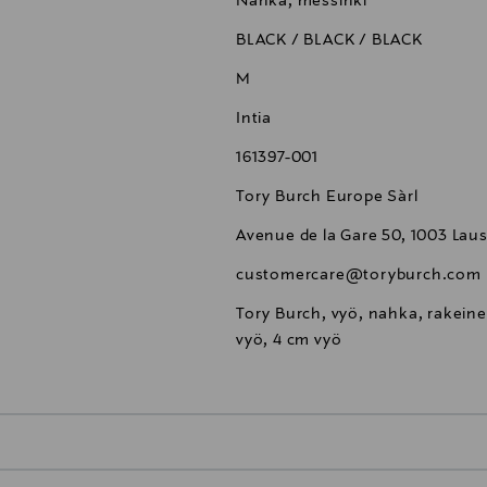
Nahka, messinki
BLACK / BLACK / BLACK
M
Intia
161397-001
Tory Burch Europe Sàrl
Avenue de la Gare 50, 1003 Lau
customercare@toryburch.com
Tory Burch, vyö, nahka, rakein
vyö, 4 cm vyö
0,00 €