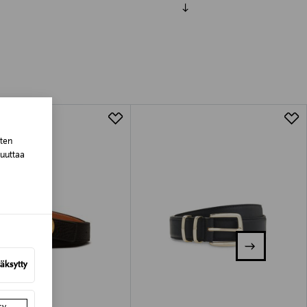
luessa tuotteen vastaanottamisesta.
tuotteen koosta riippuen
lla valittuun osoitteeseen.
sten
muuttaa
äksytty