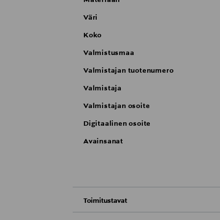
Väri
Koko
Valmistusmaa
Valmistajan tuotenumero
Valmistaja
Valmistajan osoite
Digitaalinen osoite
Avainsanat
Toimitustavat
Nouto tavaratalosta