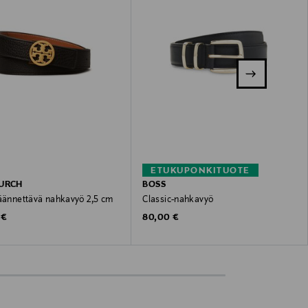
ETUKUPONKITUOTE
URCH
BOSS
käännettävä nahkavyö 2,5 cm
Classic-nahkavyö
 Price
Original Price
 €
80,00 €