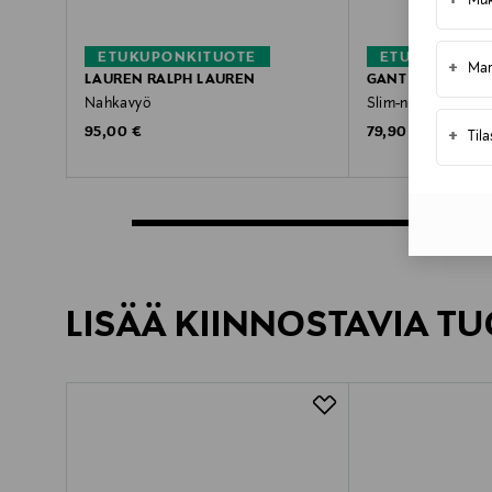
+
Muk
ETUKUPONKITUOTE
ETUKUPONKI
+
Mar
LAUREN RALPH LAUREN
GANT
Nahkavyö
Slim-nahkavyö
Original Price
Original Price
95,00 €
79,90 €
+
Til
LISÄÄ KIINNOSTAVIA TU