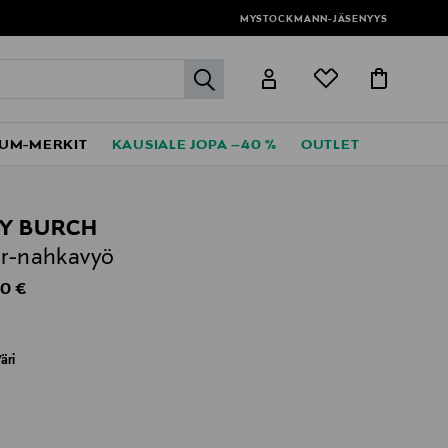
MYSTOCKMANN-JÄSENYYS
label.header.go
UM-MERKIT
KAUSIALE JOPA –40 %
OUTLET
Y BURCH
er-nahkavyö
al Price
0 €
äri