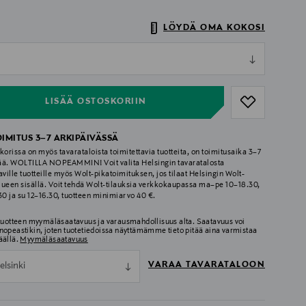
LÖYDÄ OMA KOKOSI
ull
ull
LISÄÄ OSTOSKORIIN
OIMITUS 3–7 ARKIPÄIVÄSSÄ
korissa on myös tavarataloista toimitettavia tuotteita, on toimitusaika 3–7
ää. WOLTILLA NOPEAMMIN! Voit valita Helsingin tavaratalosta
aville tuotteille myös Wolt-pikatoimituksen, jos tilaat Helsingin Wolt-
lueen sisällä. Voit tehdä Wolt-tilauksia verkkokaupassa ma–pe 10–18.30,
.30 ja su 12–16.30, tuotteen minimiarvo 40 €.
 tuotteen myymäläsaatavuus ja varausmahdollisuus alta. Saatavuus voi
nopeastikin, joten tuotetiedoissa näyttämämme tieto pitää aina varmistaa
äällä.
Myymäläsaatavuus
VARAA TAVARATALOON
elsinki