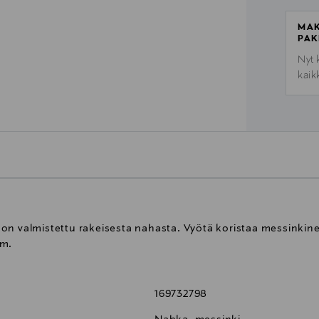
MAK
PAK
Nyt 
kaik
yö on valmistettu rakeisesta nahasta. Vyötä koristaa messinkin
cm.
169732798