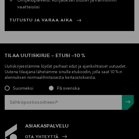
Ompelupalvelu: Korjaukset uusiin ja vanhoihin
vaatteisiisi
TUTUSTU JA VARAA AIKA
TILAA UUTISKIRJE
–
ETUSI
–
10 %
Uutiskirjeestämme löydät parhaat edut ja ajankohtaiset uutuudet.
Uutena tilaajana lähetämme sinulle etukoodin, jolla saat 10 %:n
alennuksen normaalihintaisesta kertaostoksesta.
Suomeksi
På svenska
ASIAKASPALVELU
OTA YHTEYTTÄ