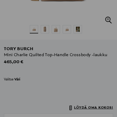
TORY BURCH
Mini Charlie Quilted Top-Handle Crossbody -laukku
Original Price
465,00 €
Valitse
Väri
LÖYDÄ OMA KOKOSI