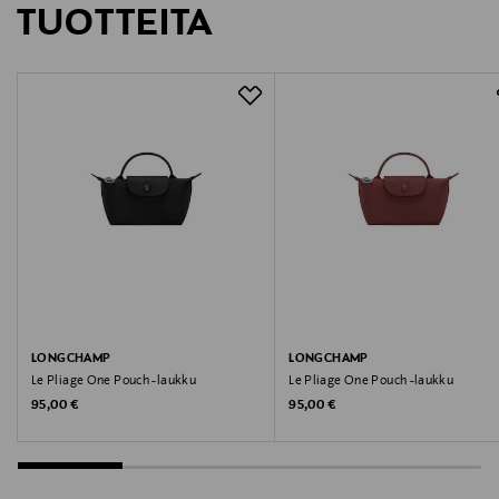
Valmistajan osoite
TUOTTEITA
Avenue de la Gare 50, 1003 Lausanne, Switzerland
Digitaalinen osoite
customercare@toryburch.com
Avainsanat
Tory Burch, tikattu laukku, nahkalaukku, minilaukku,
käsilaukku
LONGCHAMP
LONGCHAMP
Le Pliage One Pouch -laukku
Le Pliage One Pouch -laukku
Original Price
Original Price
95,00 €
95,00 €