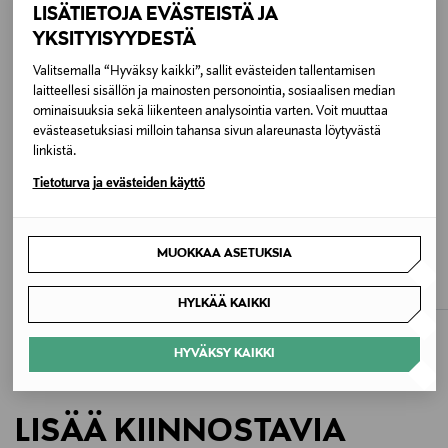
LISÄTIETOJA EVÄSTEISTÄ JA
YKSITYISYYDESTÄ
Väri
Valitsemalla “Hyväksy kaikki”, sallit evästeiden tallentamisen
020 SOFT CEMENT
laitteellesi sisällön ja mainosten personointia, sosiaalisen median
ominaisuuksia sekä liikenteen analysointia varten. Voit muuttaa
Koko
evästeasetuksiasi milloin tahansa sivun alareunasta löytyvästä
linkistä.
ONE
Tietoturva ja evästeiden käyttö
Valmistusmaa
LONGCHAMP
LONGCHAMP
Vietnam
MUOKKAA ASETUKSIA
Le Pliage One Pouch -laukku
Le Pliage One Pouch -laukku
Original Price
Original Price
95,00 €
95,00 €
Valmistajan tuotenumero
HYLKÄÄ KAIKKI
186032
HYVÄKSY KAIKKI
Valmistaja
Tory Burch Europe Sàrl
LISÄÄ KIINNOSTAVIA