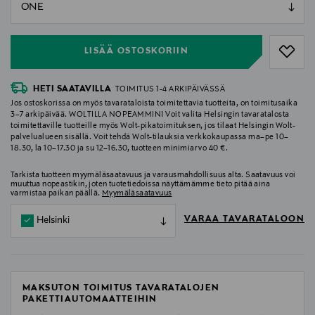
null
null
LISÄÄ OSTOSKORIIN
HETI SAATAVILLA
TOIMITUS 1-4 ARKIPÄIVÄSSÄ
Jos ostoskorissa on myös tavarataloista toimitettavia tuotteita, on toimitusaika
3–7 arkipäivää. WOLTILLA NOPEAMMIN! Voit valita Helsingin tavaratalosta
toimitettaville tuotteille myös Wolt-pikatoimituksen, jos tilaat Helsingin Wolt-
palvelualueen sisällä. Voit tehdä Wolt-tilauksia verkkokaupassa ma–pe 10–
18.30, la 10–17.30 ja su 12–16.30, tuotteen minimiarvo 40 €.
Tarkista tuotteen myymäläsaatavuus ja varausmahdollisuus alta. Saatavuus voi
muuttua nopeastikin, joten tuotetiedoissa näyttämämme tieto pitää aina
varmistaa paikan päällä.
Myymäläsaatavuus
VARAA TAVARATALOON
Helsinki
MAKSUTON TOIMITUS TAVARATALOJEN
PAKETTIAUTOMAATTEIHIN