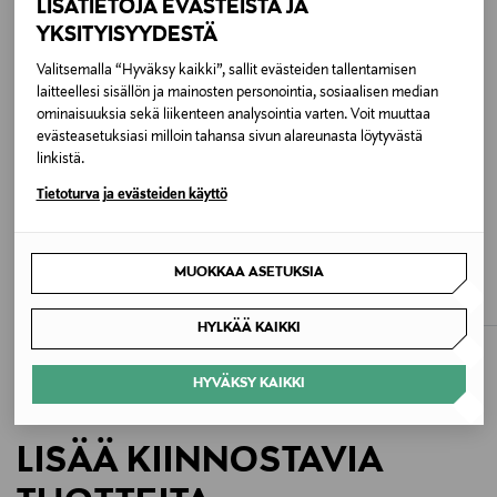
LISÄTIETOJA EVÄSTEISTÄ JA
Väri
YKSITYISYYDESTÄ
200 CARAMEL
Valitsemalla “Hyväksy kaikki”, sallit evästeiden tallentamisen
laitteellesi sisällön ja mainosten personointia, sosiaalisen median
ominaisuuksia sekä liikenteen analysointia varten. Voit muuttaa
Koko
evästeasetuksiasi milloin tahansa sivun alareunasta löytyvästä
ONE
linkistä.
Tietoturva ja evästeiden käyttö
Valmistusmaa
Filippiinit
MULBERRY
TORY BURCH
MUOKKAA ASETUKSIA
Lily Suede -olkalaukku
Charlie Suede -olkalaukku
Valmistajan tuotenumero
Original Price
Original Price
1 195,00 €
595,00 €
HYLKÄÄ KAIKKI
177365
HYVÄKSY KAIKKI
Valmistaja
Tory Burch Europe Sàrl
LISÄÄ KIINNOSTAVIA
Valmistajan osoite