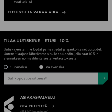
vaatteisiisi
TUTUSTU JA VARAA AIKA
TILAA UUTISKIRJE
–
ETUSI
–
10 %
Uutiskirjeestämme löydät parhaat edut ja ajankohtaiset uutuudet.
Uutena tilaajana lähetämme sinulle etukoodin, jolla saat 10 %:n
alennuksen normaalihintaisesta kertaostoksesta.
Suomeksi
På svenska
ASIAKASPALVELU
OTA YHTEYTTÄ