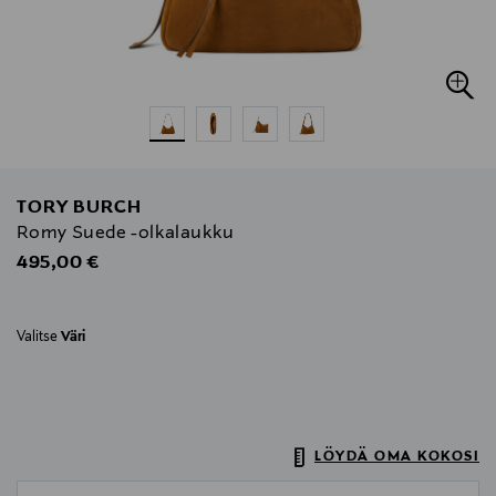
TORY BURCH
Romy Suede -olkalaukku
Original Price
495,00 €
Valitse
Väri
LÖYDÄ OMA KOKOSI