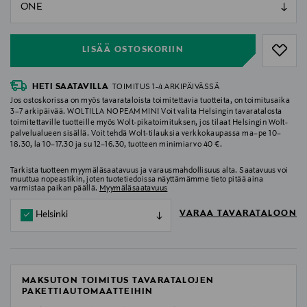
null
null
LISÄÄ OSTOSKORIIN
HETI SAATAVILLA
TOIMITUS 1-4 ARKIPÄIVÄSSÄ
Jos ostoskorissa on myös tavarataloista toimitettavia tuotteita, on toimitusaika
3–7 arkipäivää. WOLTILLA NOPEAMMIN! Voit valita Helsingin tavaratalosta
toimitettaville tuotteille myös Wolt-pikatoimituksen, jos tilaat Helsingin Wolt-
palvelualueen sisällä. Voit tehdä Wolt-tilauksia verkkokaupassa ma–pe 10–
18.30, la 10–17.30 ja su 12–16.30, tuotteen minimiarvo 40 €.
Tarkista tuotteen myymäläsaatavuus ja varausmahdollisuus alta. Saatavuus voi
muuttua nopeastikin, joten tuotetiedoissa näyttämämme tieto pitää aina
varmistaa paikan päällä.
Myymäläsaatavuus
VARAA TAVARATALOON
Helsinki
MAKSUTON TOIMITUS TAVARATALOJEN
PAKETTIAUTOMAATTEIHIN