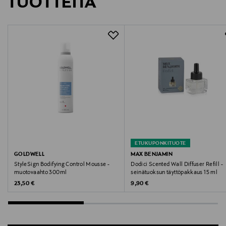
TUOTTEITA
Avenue de la Gare 50, 1003 Lausanne, Switzerland
Digitaalinen osoite
customercare@toryburch.com
Avainsanat
Tory Burch, olkalaukku, mokkanahka, laukku, asuste,
käsilaukku
ETUKUPONKITUOTE
GOLDWELL
MAX BENJAMIN
StyleSign Bodifying Control Mousse -
Dodici Scented Wall Diffuser Refill -
muotovaahto 300ml
seinätuoksun täyttöpakkaus 15 ml
Original Price
Original Price
23,50 €
9,90 €