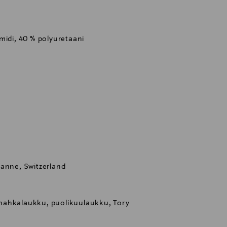
midi, 40 % polyuretaani
sanne, Switzerland
nahkalaukku, puolikuulaukku, Tory