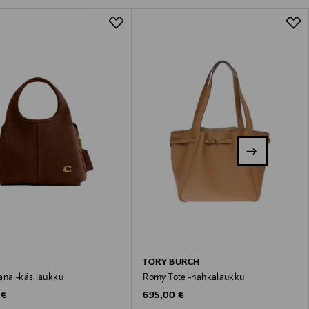
TORY BURCH
ana -käsilaukku
Romy Tote -nahkalaukku
 Price
Original Price
 €
695,00 €