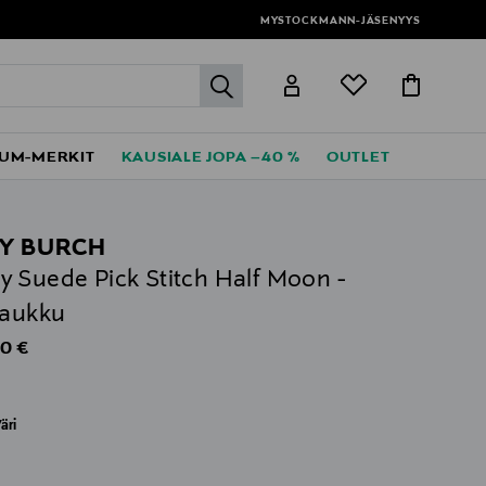
MYSTOCKMANN-JÄSENYYS
label.header.go
UM-MERKIT
KAUSIALE JOPA –40 %
OUTLET
Y BURCH
 Suede Pick Stitch Half Moon -
laukku
al Price
0 €
äri