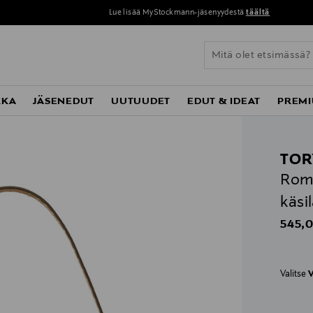
Lue lisää MyStockmann-jäsenyydestä
täältä
KKA
JÄSENEDUT
UUTUUDET
EDUT & IDEAT
PREMI
TOR
Romy
käsi
Origin
545,0
Valitse
V