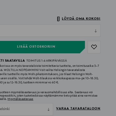
LÖYDÄ OMA KOKOSI
ull
ull
LISÄÄ OSTOSKORIIN
ETI SAATAVILLA
TOIMITUS 1-4 ARKIPÄIVÄSSÄ
korissa on myös tavarataloista toimitettavia tuotteita, on toimitusaika 3–7
ää. WOLTILLA NOPEAMMIN! Voit valita Helsingin tavaratalosta
aville tuotteille myös Wolt-pikatoimituksen, jos tilaat Helsingin Wolt-
lueen sisällä. Voit tehdä Wolt-tilauksia verkkokaupassa ma–pe 10–18.30,
.30 ja su 12–16.30, tuotteen minimiarvo 40 €.
 tuotteen myymäläsaatavuus ja varausmahdollisuus alta. Saatavuus voi
nopeastikin, joten tuotetiedoissa näyttämämme tieto pitää aina varmistaa
äällä.
Myymäläsaatavuus
VARAA TAVARATALOON
elsinki