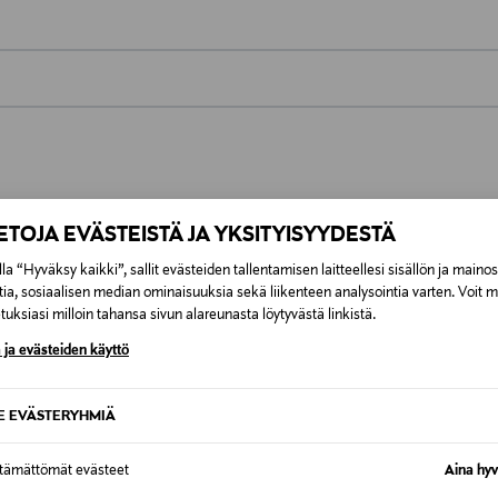
0,00 €
inen tilaukseesi. Voit palauttaa tilaamasi tuotteen 30 vuorokauden ku
0,00 € – 4,90 €
rvitse ilmoittaa palautuksesta etukäteen.
ÖS NÄISTÄ
IETOJA EVÄSTEISTÄ JA YKSITYISYYDESTÄ
7,90 €–50,00 € kuljetusyhtiöstä ja 
la “Hyväksy kaikki”, sallit evästeiden tallentamisen laitteellesi sisällön ja maino
tia, sosiaalisen median ominaisuuksia sekä liikenteen analysointia varten. Voit 
Alk. 6,90 €, kun toimitus on saatavi
uksiasi milloin tahansa sivun alareunasta löytyvästä linkistä.
 ja evästeiden käyttö
SE EVÄSTERYHMIÄ
ttämättömät evästeet
Aina hyv