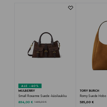
ALE –40%
MULBERRY
TORY BURCH
Small Roxanne Suede -käsilaukku
Romy Suede Hobo 
Discounted Price
Original Price
Original Price
894,00 €
595,00 €
1 495,00 €