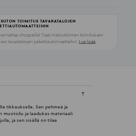
SUTON TOIMITUS TAVARATALOJEN
ETTIAUTOMAATTEIHIN
kannattaa shoppailla! Saat maksuttoman toimituksen
kien tavaratalojen pakettiautomaatteihin.
Lue lisää
lla tikkauksella. Sen pehmeä ja
n muotoilu ja laadukas materiaali
la, ja sen sisällä on tilaa