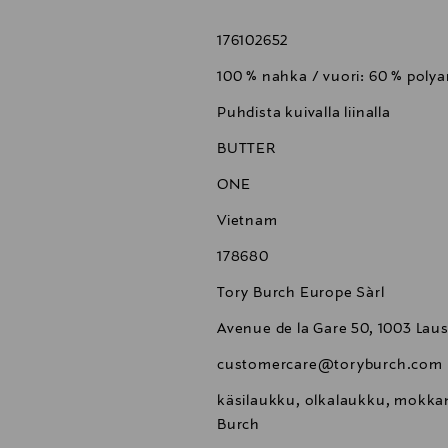
176102652
100 % nahka / vuori: 60 % polya
Puhdista kuivalla liinalla
BUTTER
ONE
Vietnam
178680
Tory Burch Europe Sàrl
Avenue de la Gare 50, 1003 Lau
customercare@toryburch.com
käsilaukku, olkalaukku, mokka
Burch