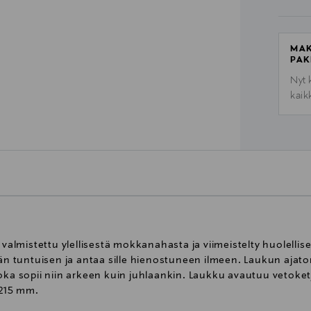
MAK
PAK
Nyt 
kaik
lmistettu ylellisestä mokkanahasta ja viimeistelty huolellise
vän tuntuisen ja antaa sille hienostuneen ilmeen. Laukun ajato
ka sopii niin arkeen kuin juhlaankin. Laukku avautuu vetoketjul
x 215 mm.