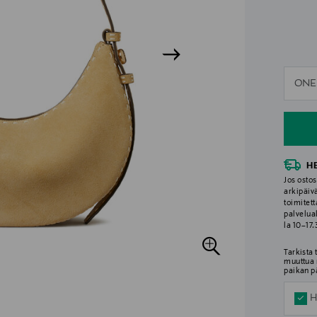
n
ONE
n
H
Jos ostos
arkipäiv
toimitett
palvelua
la 10–17
Tarkista
muuttua 
paikan p
H