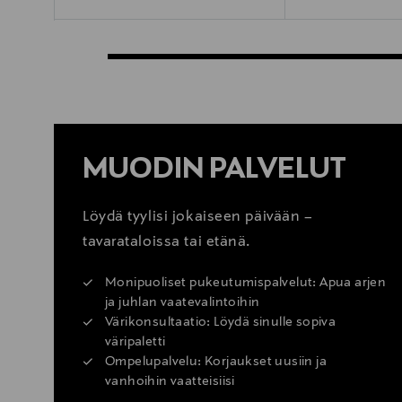
MUODIN PALVELUT
Löydä tyylisi jokaiseen päivään –
tavarataloissa tai etänä.
Monipuoliset pukeutumispalvelut: Apua arjen
ja juhlan vaatevalintoihin
Värikonsultaatio: Löydä sinulle sopiva
väripaletti
Ompelupalvelu: Korjaukset uusiin ja
vanhoihin vaatteisiisi