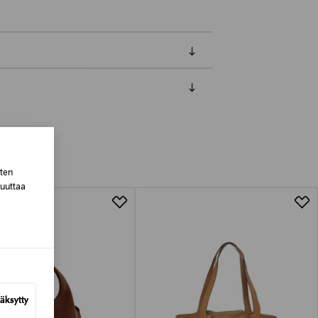
luessa tuotteen vastaanottamisesta.
tuotteen koosta riippuen
sten
muuttaa
lla valittuun osoitteeseen.
äksytty