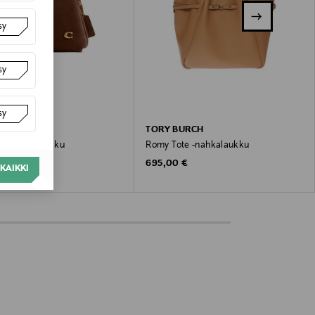
sy
sy
sy
TORY BURCH
ana -käsilaukku
Romy Tote -nahkalaukku
 Price
Original Price
 €
695,00 €
KAIKKI