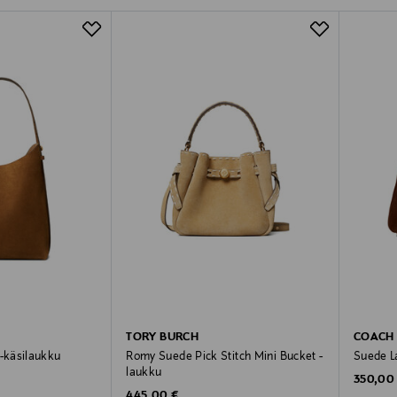
TORY BURCH
COACH
-käsilaukku
Romy Suede Pick Stitch Mini Bucket -
Suede L
laukku
Original
350,00
Original Price
445,00 €