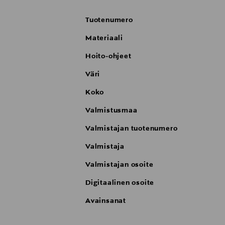
Tuotenumero
Materiaali
Hoito-ohjeet
Väri
Koko
Valmistusmaa
Valmistajan tuotenumero
Valmistaja
Valmistajan osoite
Digitaalinen osoite
Avainsanat