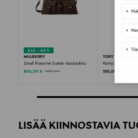
+
Muk
+
Mar
+
Til
ALE –40%
MULBERRY
TORY BURCH
Small Roxanne Suede -käsilaukku
Romy Suede Hobo 
Discounted Price
Original Price
Original Price
894,00 €
595,00 €
1 495,00 €
LISÄÄ KIINNOSTAVIA TU