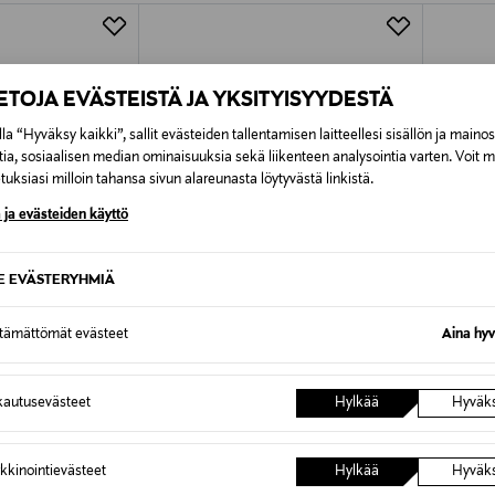
Alk. 6,90 €, kun toimitus on saatavi
IETOJA EVÄSTEISTÄ JA YKSITYISYYDESTÄ
la “Hyväksy kaikki”, sallit evästeiden tallentamisen laitteellesi sisällön ja maino
tia, sosiaalisen median ominaisuuksia sekä liikenteen analysointia varten. Voit 
uksiasi milloin tahansa sivun alareunasta löytyvästä linkistä.
 ja evästeiden käyttö
SE EVÄSTERYHMIÄ
ttämättömät evästeet
Aina hyv
ALE –61%
autusevästeet
Hylkää
Hyväk
TOTEME
TOTEM
s -housut
Merino Knit -neulemekko
Classic 
Discounted Price
Original
Original Price
191,60 €
190,00
490,00 €
kkinointievästeet
Hylkää
Hyväk