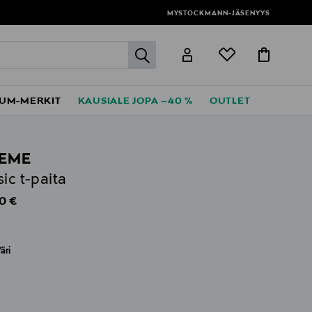
MYSTOCKMANN-JÄSENYYS
label.header.go
UM-MERKIT
KAUSIALE JOPA –40 %
OUTLET
EME
sic t-paita
al Price
0 €
äri