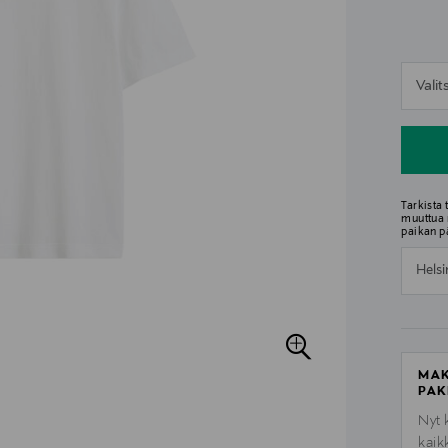
n
Vali
n
Tarkista
muuttua 
paikan p
Helsi
MAK
PAK
Nyt 
kaik