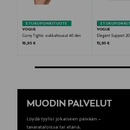
ETUKUPONKITUOTE
ETUKUPONKI
VOGUE
VOGUE
Curvy Tights -sukkahousut 40 den
Elegant Support 2
Original Price
Original Price
16,95 €
15,95 €
MUODIN PALVELUT
Löydä tyylisi jokaiseen päivään –
tavarataloissa tai etänä.