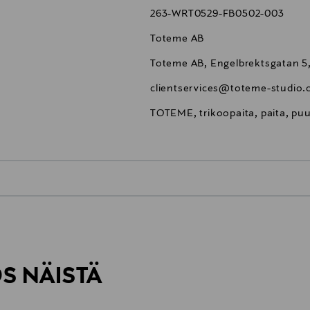
263-WRT0529-FB0502-003
Toteme AB
Toteme AB, Engelbrektsgatan 5
clientservices@toteme-studio
TOTEME, trikoopaita, paita, puuv
0,00 €
inen tilaukseesi. Voit palauttaa tilaamasi tuotteen 30 vuorokauden ku
0,00 € – 4,90 €
rvitse ilmoittaa palautuksesta etukäteen.
ÖS NÄISTÄ
7,90 €–50,00 € kuljetusyhtiöstä ja 