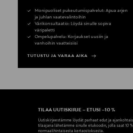
Monipuoliset pukeutumispalvelut: Apua arjen
ja juhlan vaatevalintoihin
Värikonsultaatio: Löydä sinulle sopiva
väripaletti
Ompelupalvelu: Korjaukset uusiin ja
vanhoihin vaatteisiisi
TUTUSTU JA VARAA AIKA
TILAA UUTISKIRJE
–
ETUSI
–
10 %
Uutiskirjeestämme löydät parhaat edut ja ajankohtai
tilaajana lähetämme sinulle etukoodin, jolla saat 10 
normaalihintaisesta kertaostoksesta.