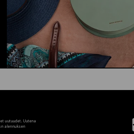
set uutuudet. Uutena
%:n alennuksen