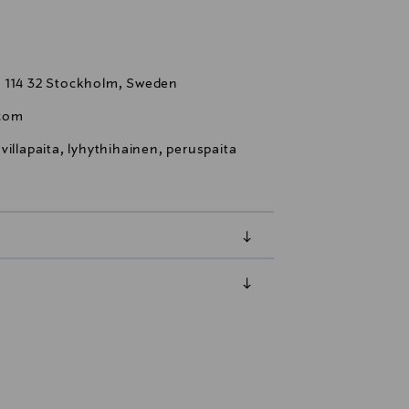
, 114 32 Stockholm, Sweden
.com
illapaita, lyhythihainen, peruspaita
luessa tuotteen vastaanottamisesta.
tuotteen koosta riippuen