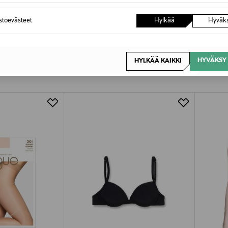
astoevästeet
Hylkää
Hyväk
OTTEITA
HYVÄKSY 
HYLKÄÄ KAIKKI