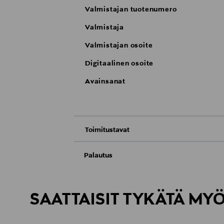
Valmistajan tuotenumero
Valmistaja
Valmistajan osoite
Digitaalinen osoite
Avainsanat
Toimitustavat
Nouto tavaratalosta
Palautus
Meille on hyvin tärkeää, että olet tyytyvä
Toimitus automaattiin tai noutopisteeseen
Palauttaminen on maksutonta eikä sinun ta
SAATTAISIT TYKÄTÄ MY
LUE TARKEMMAT PALAUTUSOHJEET
Kotiinkuljetus