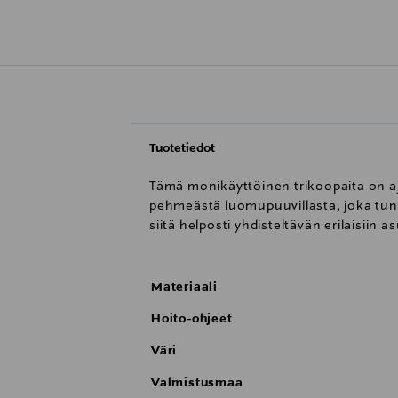
Tuotetiedot
Tämä monikäyttöinen trikoopaita on aja
pehmeästä luomupuuvillasta, joka tun
siitä helposti yhdisteltävän erilaisiin
Materiaali
Hoito-ohjeet
Väri
Valmistusmaa