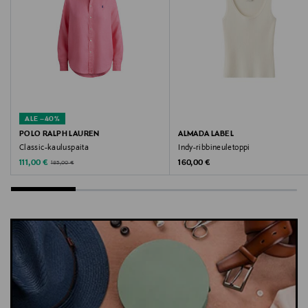
Totême, Toteme, ribbitoppi, puuvillatoppi, luomutoppi,
luomupuuvilla
ALE –40%
POLO RALPH LAUREN
ALMADA LABEL
Classic-kauluspaita
Indy-ribbineuletoppi
Discounted Price
Original Price
Original Price
111,00 €
160,00 €
185,00 €