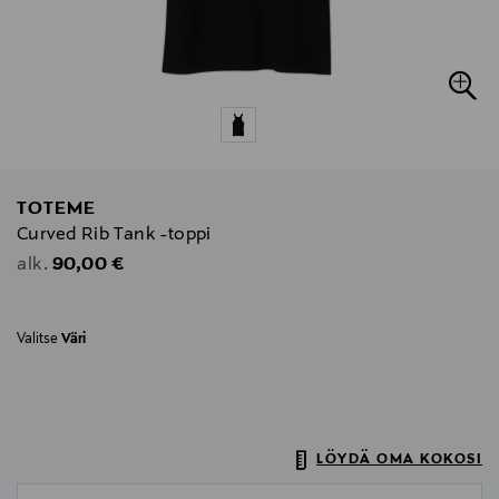
TOTEME
Curved Rib Tank -toppi
Original Price
90,00 €
alk.
Valitse
Väri
LÖYDÄ OMA KOKOSI