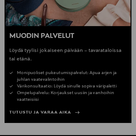
MUODIN PALVELUT
Löydä tyylisi jokaiseen päivään – tavarataloissa
tai etänä.
Monipuoliset pukeutumispalvelut: Apua arjen ja
juhlan vaatevalintoihin
Värikonsultaatio: Löydä sinulle sopiva väripaletti
Ompelupalvelu: Korjaukset uusiin ja vanhoihin
vaatteisiisi
TUTUSTU JA VARAA AIKA