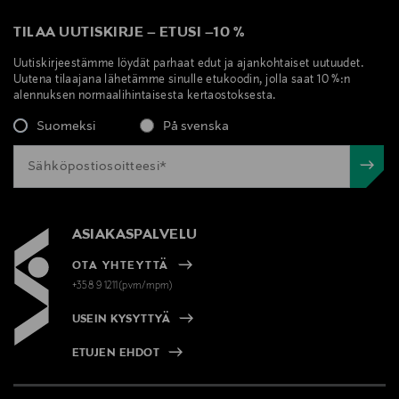
TILAA UUTISKIRJE
–
ETUSI
–
10 %
Uutiskirjeestämme löydät parhaat edut ja ajankohtaiset uutuudet.
Uutena tilaajana lähetämme sinulle etukoodin, jolla saat 10 %:n
alennuksen normaalihintaisesta kertaostoksesta.
Suomeksi
På svenska
ASIAKASPALVELU
OTA YHTEYTTÄ
+358 9 1211(pvm/mpm)
USEIN KYSYTTYÄ
ETUJEN EHDOT