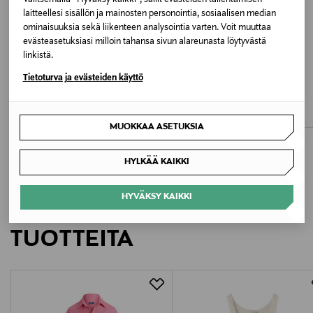
Valitsemalla “Hyväksy kaikki”, sallit evästeiden tallentamisen
laitteellesi sisällön ja mainosten personointia, sosiaalisen median
Portugali
ominaisuuksia sekä liikenteen analysointia varten. Voit muuttaa
evästeasetuksiasi milloin tahansa sivun alareunasta löytyvästä
Valmistajan tuotenumero
linkistä.
ETUKUPONKITUOTE
211-437-772
Tietoturva ja evästeiden käyttö
SKIMS
GANNI
Cotton Rib Tank -toppi
Soft Rib Tank -toppi
Valmistaja
Original Price
Original Price
48,00 €
95,00 €
MUOKKAA ASETUKSIA
Toteme AB
HYLKÄÄ KAIKKI
Valmistajan osoite
Toteme AB, Engelbrektsgatan 5, 114 32 Stockholm,
HYVÄKSY KAIKKI
LISÄÄ KIINNOSTAVIA
Sweden
TUOTTEITA
Digitaalinen osoite
clientservices@toteme-studio.com
Avainsanat