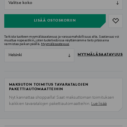
null
null
LISÄÄ OSTOSKORIIN
Tarkista tuotteen myymäläsaatavuus ja varausmahdollisuus alta. Saatavuus voi
muuttua nopeastikin, joten tuotetiedoissa näyttämämme tieto pitää aina
varmistaa paikan päällä.
Myymäläsaatavuus
MYYMÄLÄSAATAVUUS
Helsinki
MAKSUTON TOIMITUS TAVARATALOJEN
PAKETTIAUTOMAATTEIHIN
Nyt kannattaa shoppailla! Saat maksuttoman toimituksen
kaikkien tavaratalojen pakettiautomaatteihin.
Lue lisää