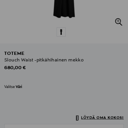
TOTEME
Slouch Waist -pitkähihainen mekko
Original Price
680,00 €
Valitse
Väri
LÖYDÄ OMA KOKOSI