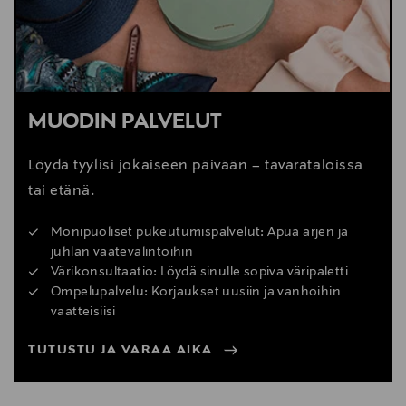
MUODIN PALVELUT
Löydä tyylisi jokaiseen päivään – tavarataloissa
tai etänä.
Monipuoliset pukeutumispalvelut: Apua arjen ja
juhlan vaatevalintoihin
Värikonsultaatio: Löydä sinulle sopiva väripaletti
Ompelupalvelu: Korjaukset uusiin ja vanhoihin
vaatteisiisi
TUTUSTU JA VARAA AIKA