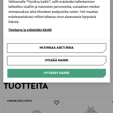
Valitsemalla “Hyväksy kaikki”, sallit evästeiden tallentamisen
Valmistusmaa
laitteellesi sisällön ja mainosten personointia, sosiaalisen median
ominaisuuksia sekä liikenteen analysointia varten. Voit muuttaa
Kiina
evästeasetuksiasi milloin tahansa sivun alareunasta löytyvästä
linkistä.
Valmistajan tuotenumero
ETUKUPONKITUOTE
UUTTA
ETUKUPONKITUOTE
Tietoturva ja evästeiden käyttö
RUE DE FEMME
LAUREN RALPH LAUREN
252-WRD4592-FB0414
Paxton-mekko
Pitkä mekko
Original Price
Original Price
175,00 €
395,00 €
Valmistaja
MUOKKAA ASETUKSIA
Toteme AB
HYLKÄÄ KAIKKI
Valmistajan osoite
HYVÄKSY KAIKKI
LISÄÄ KIINNOSTAVIA
Toteme AB, Engelbrektsgatan 5, 114 32 Stockholm,
Sweden
TUOTTEITA
Digitaalinen osoite
ONLINE EXCLUSIVE
clientservices@toteme-studio.com