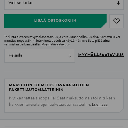
null
null
LISÄÄ OSTOSKORIIN
Tarkista tuotteen myymäläsaatavuus ja varausmahdollisuus alta. Saatavuus voi
muuttua nopeastikin, joten tuotetiedoissa näyttämämme tieto pitää aina
varmistaa paikan päällä.
Myymäläsaatavuus
MYYMÄLÄSAATAVUUS
Helsinki
MAKSUTON TOIMITUS TAVARATALOJEN
PAKETTIAUTOMAATTEIHIN
Nyt kannattaa shoppailla! Saat maksuttoman toimituksen
kaikkien tavaratalojen pakettiautomaatteihin.
Lue lisää