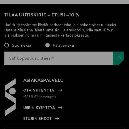
TILAA UUTISKIRJE
–
ETUSI
–
10 %
Uutiskirjeestämme löydät parhaat edut ja ajankohtaiset uutuudet.
Uutena tilaajana lähetämme sinulle etukoodin, jolla saat 10 %:n
alennuksen normaalihintaisesta kertaostoksesta.
Suomeksi
På svenska
ASIAKASPALVELU
OTA YHTEYTTÄ
+358 9 1211(pvm/mpm)
USEIN KYSYTTYÄ
ETUJEN EHDOT