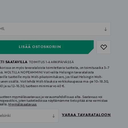
ull
 ML
ull
LISÄÄ OSTOSKORIIN
ETI SAATAVILLA
TOIMITUS 1-4 ARKIPÄIVÄSSÄ
korissa on myös tavarataloista toimitettavia tuotteita, on toimitusaika 3–7
ää. WOLTILLA NOPEAMMIN! Voit valita Helsingin tavaratalosta
aville tuotteille myös Wolt-pikatoimituksen, jos tilaat Helsingin Wolt-
lueen sisällä. Voit tehdä Wolt-tilauksia verkkokaupassa ma–pe 10–18.30,
.30 ja su 12–16.30, tuotteen minimiarvo 40 €.
 tuotteen myymäläsaatavuus ja varausmahdollisuus alta. Saatavuus voi
nopeastikin, joten tuotetiedoissa näyttämämme tieto pitää aina varmistaa
äällä.
Myymäläsaatavuus
VARAA TAVARATALOON
elsinki