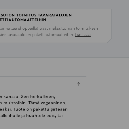
SUTON TOIMITUS TAVARATALOJEN
ETTIAUTOMAATTEIHIN
kannattaa shoppailla! Saat maksuttoman toimituksen
kien tavaratalojen pakettiautomaatteihin.
Lue lisää
 kanssa. Sen herkullinen,
in muistoihin. Tämä vegaaninen,
ileäksi. Tuote on pakattu pirteään
e iholle ja huuhtele pois, tai