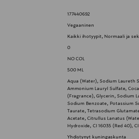
177440692
Vegaaninen
Kaikki ihotyypit, Normaali ja se
0
NO COL
500 ML
Aqua (Water), Sodium Laureth S
Ammonium Lauryl Sulfate, Coca
(Fragrance), Glycerin, Sodium Lac
Sodium Benzoate, Potassium So
Taurate, Tetrasodium Glutamate
Acetate, Citrullus Lanatus (Wat
Hydroxide, CI 16035 (Red 40), CI
Yhdistynyt kuningaskunta