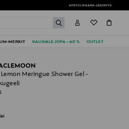
MYSTOCKMANN-JÄSENYYS
label.header.go
UM-MERKIT
KAUSIALE JOPA –40 %
OUTLET
EACLEMOON
Lemon Meringue Shower Gel -
kugeeli
al Price
€
äri