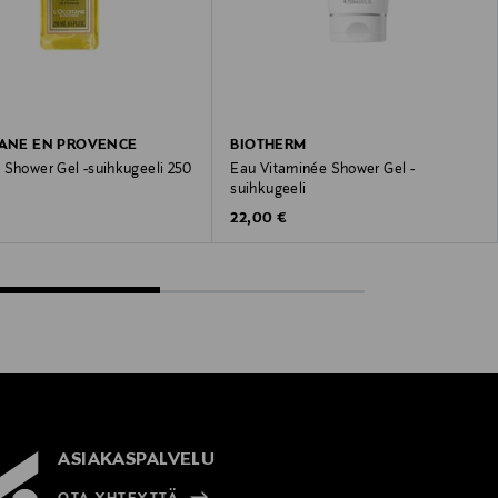
TANE EN PROVENCE
BIOTHERM
 Shower Gel -suihkugeeli 250
Eau Vitaminée Shower Gel -
suihkugeeli
 Price
Original Price
22,00 €
ASIAKASPALVELU