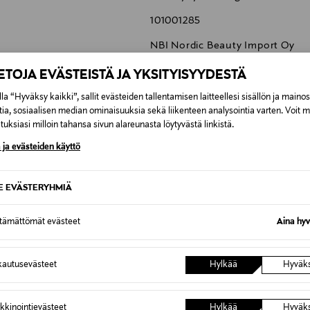
101001285
NBI Nordic Beauty Import Oy
Eteläranta 6, LH 1-2, 00130 Hels
IETOJA EVÄSTEISTÄ JA YKSITYISYYDESTÄ
info@nordicbeautyimport.com
la “Hyväksy kaikki”, sallit evästeiden tallentamisen laitteellesi sisällön ja maino
tia, sosiaalisen median ominaisuuksia sekä liikenteen analysointia varten. Voit 
Treaclemoon, suihkugeeli, kylp
uksiasi milloin tahansa sivun alareunasta löytyvästä linkistä.
 ja evästeiden käyttö
SE EVÄSTERYHMIÄ
0,00 €
ttämättömät evästeet
Aina hyv
inen tilaukseesi. Voit palauttaa tilaamasi tuotteen 30 vuorokauden ku
0,00 € – 4,90 €
lee palauttaa avaamattomissa alkuperäispakkauksissaan ja palautetta
autusevästeet
Hylkää
Hyväk
ÖS NÄISTÄ
7,90 €–50,00 € kuljetusyhtiöstä ja 
kkinointievästeet
Hylkää
Hyväk