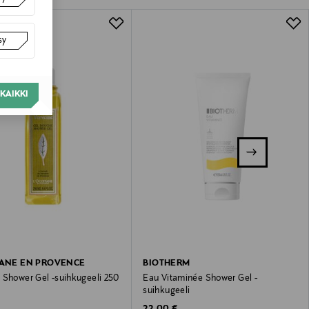
lla valittuun osoitteeseen.
sy
KAIKKI
TANE EN PROVENCE
BIOTHERM
 Shower Gel -suihkugeeli 250
Eau Vitaminée Shower Gel -
suihkugeeli
 Price
Original Price