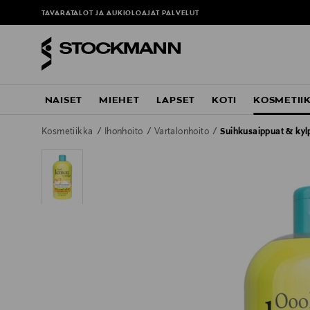
TAVARATALOT JA AUKIOLOAJAT
PALVELUT
NAISET
MIEHET
LAPSET
KOTI
KOSMETII
Kosmetiikka
Ihonhoito
Vartalonhoito
Suihkusaippuat & kyl