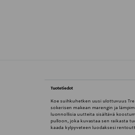
Tuotetiedot
Koe suihkuhetken uusi ulottuvuus Tr
sokerisen makean marengin ja lämpimän
luonnollisia uutteita sisältävä koostum
pulloon, joka kuvastaa sen raikasta tu
kaada kylpyveteen luodaksesi rentout