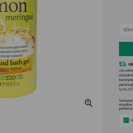
n
500
n
H
Jos ostos
arkipäiv
toimitett
palvelua
la 10–17
Tarkista
muuttua 
paikan p
H