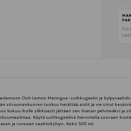
MAK
PAK
Nyt 
kaik
eaclemoon Ooh Lemon Meringue -suihkugeelin ja kylpyvaahdon
 sitruunankuoren tuoksu herättää aistit ja vie sinut kesäisi
us liukuu iholle silkkisesti jättäen sen ihanan pehmeäksi ja s
oksumaailmaa. Käytä suihkugeelinä hieromalla suoraan kosteall
tavan ja runsaan vaahtokylvyn. Koko 500 ml.