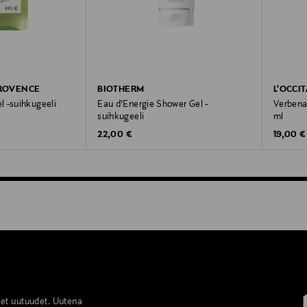
PROVENCE
BIOTHERM
L'OCCI
 -suihkugeeli
Eau d'Energie Shower Gel -
Verbena
suihkugeeli
ml
Original Price
Original
22,00 €
19,00 €
set uutuudet. Uutena