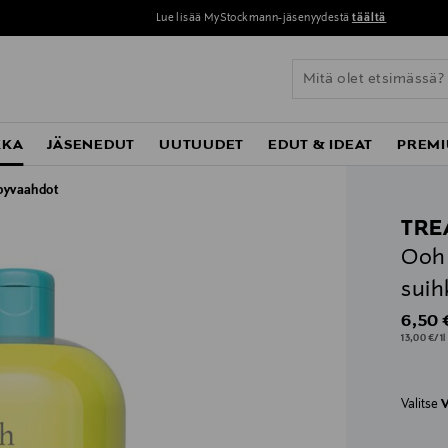
Lue lisää MyStockmann-jäsenyydestä
täältä
KKA
JÄSENEDUT
UUTUUDET
EDUT & IDEAT
PREMI
pyvaahdot
TR
Ooh 
suih
Origin
6,50 
13,00 €/1l
Valitse
V