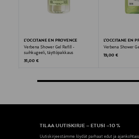
L'OCCITANE EN PROVENCE
L'OCCITANE EN 
Verbena Shower Gel Refill -
Verbena Shower Gel
suihkugeeli, täyttöpakkaus
Original Price
19,00 €
Original Price
31,00 €
TILAA UUTISKIRJE
–
ETUSI
–
10 %
Uutiskirjeestämme löydät parhaat edut ja ajankohtai