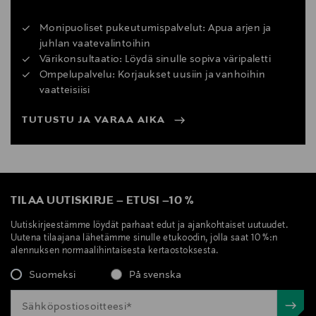
Monipuoliset pukeutumispalvelut: Apua arjen ja
juhlan vaatevalintoihin
Värikonsultaatio: Löydä sinulle sopiva väripaletti
Ompelupalvelu: Korjaukset uusiin ja vanhoihin
vaatteisiisi
TUTUSTU JA VARAA AIKA
TILAA UUTISKIRJE
–
ETUSI
–
10 %
Uutiskirjeestämme löydät parhaat edut ja ajankohtaiset uutuudet.
Uutena tilaajana lähetämme sinulle etukoodin, jolla saat 10 %:n
alennuksen normaalihintaisesta kertaostoksesta.
Suomeksi
På svenska