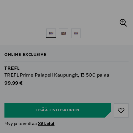
ONLINE EXCLUSIVE
TREFL
TREFL Prime Palapeli Kaupungit, 13 500 palaa
Original Price
99,99 €
null
null
LISÄÄ OSTOSKORIIN
Myy ja toimittaa
XS Lelut