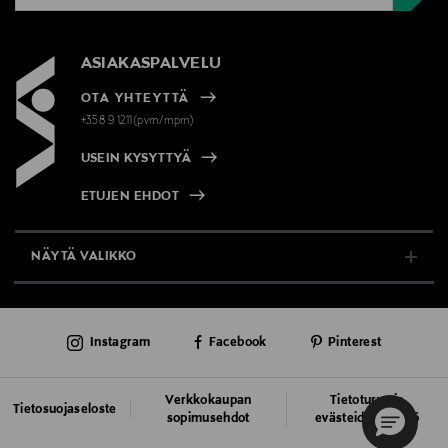
ASIAKASPALVELU
OTA YHTEYTTÄ
+358 9 1211(pvm/mpm)
USEIN KYSYTTYÄ
ETUJEN EHDOT
NÄYTÄ VALIKKO
TUKI & INFO
Instagram
Facebook
Pinterest
AJANKOHTAISTA
PALVELUT
Verkkokaupan
Tietoturva ja
Tietosuojaseloste
sopimusehdot
evästeiden käyttö
VASTUULLISUUS