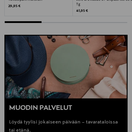
Tg
Original Price
29,95 €
Original Price
41,95 €
MUODIN PALVELUT
Löydä tyylisi jokaiseen päivään – tavarataloissa
tai etänä.