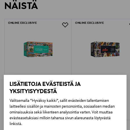
VAROITUS! Ei sovellu alle 3-vuotiaille lapsille. Sisältää
NÄISTÄ
1541248
LUE TARKEMMAT PALAUTUSOHJEET
pieniä osia. Tukehtumisvaara.
Ikäsuositus
ONLINE EXCLUSIVE
ONLINE EXCLUSIVE
14+
Avainsanat
trefl palapeli, 13500 palan palapeli, kaupungit palapeli,
suuret palapelit, korkealaatuinen palapeli, aikuisille
sopiva palapeli, mahtavat näkymät palapeli
LISÄTIETOJA EVÄSTEISTÄ JA
UUTTA
YKSITYISYYDESTÄ
TREFL
MARVEL
TREFL Prime Palapeli Matka, 13 500
TREFL MARVEL Prime Palapeli
Valitsemalla “Hyväksy kaikki”, sallit evästeiden tallentamisen
palaa
Avengers-kokoelma, 9 000 palaa
laitteellesi sisällön ja mainosten personointia, sosiaalisen median
Original Price
Original Price
99,99 €
89,99 €
ominaisuuksia sekä liikenteen analysointia varten. Voit muuttaa
evästeasetuksiasi milloin tahansa sivun alareunasta löytyvästä
linkistä.