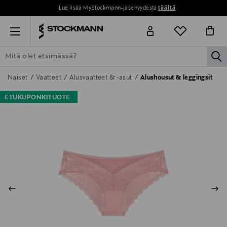
Lue lisää MyStockmann-jäsenyydestä
täältä
Menu
la
ETSI KAIKKI
NAISET
MIEHET
LAPSET
KOTI
KOSMETIIK
Naiset
Vaatteet
Alusvaatteet & -asut
Alushousut & leggingsit
ETUKUPONKITUOTE