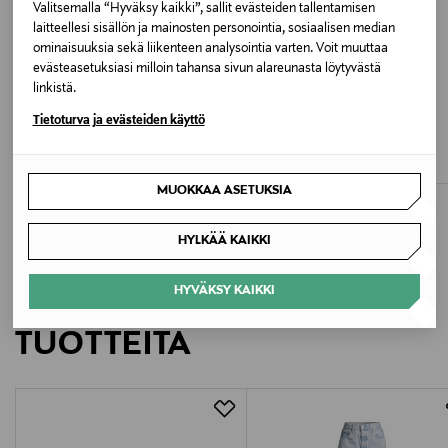
Valitsemalla “Hyväksy kaikki”, sallit evästeiden tallentamisen
laitteellesi sisällön ja mainosten personointia, sosiaalisen median
Valmistusmaa
ominaisuuksia sekä liikenteen analysointia varten. Voit muuttaa
Vietnam
evästeasetuksiasi milloin tahansa sivun alareunasta löytyvästä
linkistä.
ETUKUPONKITUOTE
ETUKUPONKITUOTE
Valmistajan tuotenumero
Tietoturva ja evästeiden käyttö
TRIUMPH
TRIUMPH
Comfort Allure -stringit
Comfort Allure -stringit
10226444
Original Price
Original Price
30,00 €
30,00 €
MUOKKAA ASETUKSIA
Valmistaja
Triumph International Oy
HYLKÄÄ KAIKKI
Valmistajan osoite
HYVÄKSY KAIKKI
LISÄÄ KIINNOSTAVIA
PL 117, 00101 Helsinki, Finland
TUOTTEITA
Digitaalinen osoite
customerservice-fi@triumph.com
Avainsanat