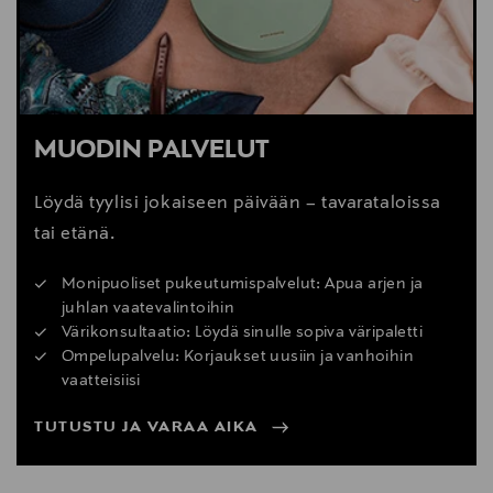
MUODIN PALVELUT
Löydä tyylisi jokaiseen päivään – tavarataloissa
tai etänä.
Monipuoliset pukeutumispalvelut: Apua arjen ja
juhlan vaatevalintoihin
Värikonsultaatio: Löydä sinulle sopiva väripaletti
Ompelupalvelu: Korjaukset uusiin ja vanhoihin
vaatteisiisi
TUTUSTU JA VARAA AIKA