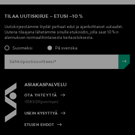
TILAA UUTISKIRJE
–
ETUSI
–
10 %
Uutiskirjeestämme löydät parhaat edut ja ajankohtaiset uutuudet.
Uutena tilaajana lähetämme sinulle etukoodin, jolla saat 10 %:n
alennuksen normaalihintaisesta kertaostoksesta.
Suomeksi
På svenska
ASIAKASPALVELU
OTA YHTEYTTÄ
+358 9 1211(pvm/mpm)
USEIN KYSYTTYÄ
ETUJEN EHDOT