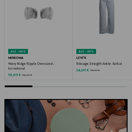
Triumph, alushousut, pikkuhousut, pitsialushousut,
hipsterit, alusvaatteet
ALE –60%
ALE –60%
MISSOMA
LEVI'S
Wavy Ridge Ripple Oversized -
Ribcage Straight Ankle -farkut
korvakorut
Discounted Price
Original Price
54,00 €
135,00 €
Discounted Price
Original Price
59,60 €
150,00 €