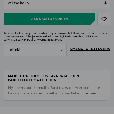
null
null
LISÄÄ OSTOSKORIIN
Tarkista tuotteen myymäläsaatavuus ja varausmahdollisuus alta. Saatavuus voi
muuttua nopeastikin, joten tuotetiedoissa näyttämämme tieto pitää aina
varmistaa paikan päällä.
Myymäläsaatavuus
MYYMÄLÄSAATAVUUS
Helsinki
MAKSUTON TOIMITUS TAVARATALOJEN
PAKETTIAUTOMAATTEIHIN
Nyt kannattaa shoppailla! Saat maksuttoman toimituksen
kaikkien tavaratalojen pakettiautomaatteihin.
Lue lisää