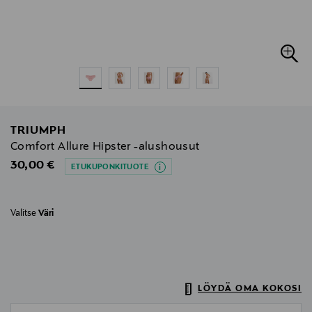
TRIUMPH
Comfort Allure Hipster -alushousut
Original Price
30,00 €
ETUKUPONKITUOTE
Valitse
Väri
LÖYDÄ OMA KOKOSI