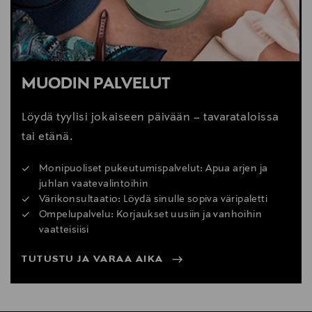
MUODIN PALVELUT
Löydä tyylisi jokaiseen päivään – tavarataloissa
tai etänä.
Monipuoliset pukeutumispalvelut: Apua arjen ja
juhlan vaatevalintoihin
Värikonsultaatio: Löydä sinulle sopiva väripaletti
Ompelupalvelu: Korjaukset uusiin ja vanhoihin
vaatteisiisi
TUTUSTU JA VARAA AIKA