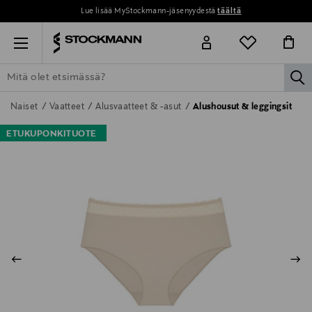
Lue lisää MyStockmann-jäsenyydestä
täältä
Menu
la
ETSI KAIKKI
NAISET
MIEHET
LAPSET
KOTI
KOSMETIIK
Naiset
Vaatteet
Alusvaatteet & -asut
Alushousut & leggingsit
ETUKUPONKITUOTE