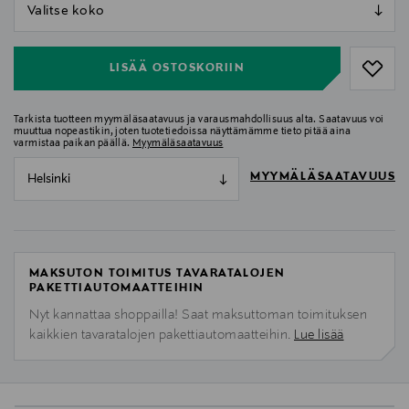
null
null
LISÄÄ OSTOSKORIIN
Tarkista tuotteen myymäläsaatavuus ja varausmahdollisuus alta. Saatavuus voi
muuttua nopeastikin, joten tuotetiedoissa näyttämämme tieto pitää aina
varmistaa paikan päällä.
Myymäläsaatavuus
MYYMÄLÄSAATAVUUS
Helsinki
MAKSUTON TOIMITUS TAVARATALOJEN
PAKETTIAUTOMAATTEIHIN
Nyt kannattaa shoppailla! Saat maksuttoman toimituksen
kaikkien tavaratalojen pakettiautomaatteihin.
Lue lisää