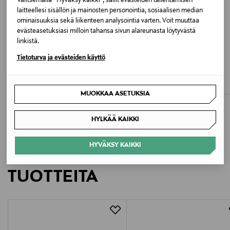
Valitsemalla “Hyväksy kaikki”, sallit evästeiden tallentamisen
laitteellesi sisällön ja mainosten personointia, sosiaalisen median
ominaisuuksia sekä liikenteen analysointia varten. Voit muuttaa
Pesulämpötila
evästeasetuksiasi milloin tahansa sivun alareunasta löytyvästä
30 °C
linkistä.
ETUKUPONKITUOTE
ALE –44%
Tietoturva ja evästeiden käyttö
Väri
SLOGGI
TRIUMPH
Zero Feel 2.0 High waist -alushousut
Feel of Modal Tai -alushousut
6720 CREAMY DREAM
Original Price
Discounted Price
Original Price
15,90 €
8,90 €
16,00 €
MUOKKAA ASETUKSIA
Valmistusmaa
HYLKÄÄ KAIKKI
Marokko
HYVÄKSY KAIKKI
Valmistajan tuotenumero
LISÄÄ KIINNOSTAVIA
10214399
TUOTTEITA
Valmistaja
Triumph International Oy