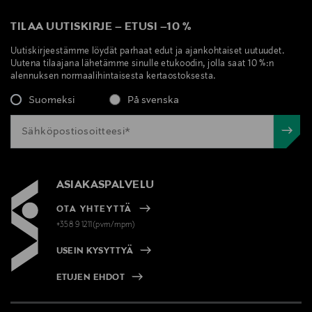
TILAA UUTISKIRJE
–
ETUSI
–
10 %
Uutiskirjeestämme löydät parhaat edut ja ajankohtaiset uutuudet.
Uutena tilaajana lähetämme sinulle etukoodin, jolla saat 10 %:n
alennuksen normaalihintaisesta kertaostoksesta.
Suomeksi
På svenska
ASIAKASPALVELU
OTA YHTEYTTÄ
+358 9 1211(pvm/mpm)
USEIN KYSYTTYÄ
ETUJEN EHDOT