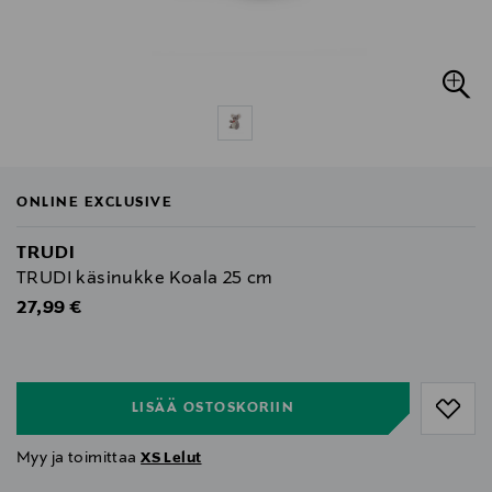
ONLINE EXCLUSIVE
TRUDI
TRUDI käsinukke Koala 25 cm
Original Price
27,99 €
null
null
LISÄÄ OSTOSKORIIN
Myy ja toimittaa
XS Lelut