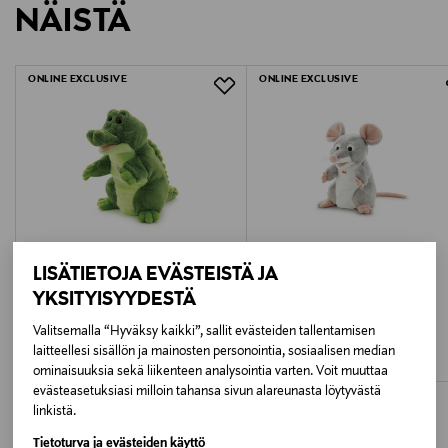
NÄISTÄ
1544268
LUE TARKEMMAT PALAUTUSOHJEET
Ikäsuositus
ONLINE EXCLUSIVE
ONLINE EXCLUSIVE
0M+
Avainsanat
trudi käsinukke, koala pehmolelu, käsinukke koala,
pehmeä koala lelu, 25 cm koala, lasten käsinukke,
trudi pehmolelu
LISÄTIETOJA EVÄSTEISTÄ JA
YKSITYISYYDESTÄ
TRUDI
TRUDI
Valitsemalla “Hyväksy kaikki”, sallit evästeiden tallentamisen
TRUDI käsinukke Krokotili 25 cm
TRUDI käsinukke Hiiri 25 cm
laitteellesi sisällön ja mainosten personointia, sosiaalisen median
Original Price
Original Price
27,99 €
27,99 €
ominaisuuksia sekä liikenteen analysointia varten. Voit muuttaa
evästeasetuksiasi milloin tahansa sivun alareunasta löytyvästä
linkistä.
Tietoturva ja evästeiden käyttö