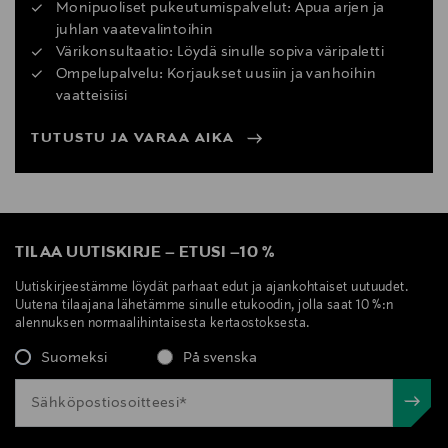
Monipuoliset pukeutumispalvelut: Apua arjen ja
juhlan vaatevalintoihin
Värikonsultaatio: Löydä sinulle sopiva väripaletti
Ompelupalvelu: Korjaukset uusiin ja vanhoihin
vaatteisiisi
TUTUSTU JA VARAA AIKA
TILAA UUTISKIRJE
–
ETUSI
–
10 %
Uutiskirjeestämme löydät parhaat edut ja ajankohtaiset uutuudet.
Uutena tilaajana lähetämme sinulle etukoodin, jolla saat 10 %:n
alennuksen normaalihintaisesta kertaostoksesta.
Suomeksi
På svenska