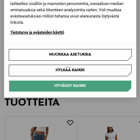
laitteellesi sisällön ja mainosten personointia, sosiaalisen median
ominaisuuksia sekä liikenteen analysointia varten. Voit muuttaa
Valmistusmaa
evästeasetuksiasi milloin tahansa sivun alareunasta löytyvästä
linkistä.
Kiina
ETUKUPONKITUOTE
ALE –61%
Tietoturva ja evästeiden käyttö
TRUE RELIGION
AGOLDE
Valmistajan tuotenumero
Joey Mid Rise Flare Flap -farkut
Lana Mid Rise -farkut
Original Price
Discounted Price
Original Price
110,00 €
107,00 €
275,00 €
207502
MUOKKAA ASETUKSIA
Valmistaja
HYLKÄÄ KAIKKI
Welcome AB
HYVÄKSY KAIKKI
LISÄÄ KIINNOSTAVIA
Valmistajan osoite
TUOTTEITA
Welcome AB, Östgötagatan 100, 11664, Stockholm,
Sweden
Digitaalinen osoite
info@welcometowelcome.com