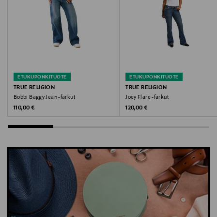
Avainsanat
true religion, farkut, boot cut, farkut naiset, korkea
vyötärö
ETUKUPONKITUOTE
ETUKUPONKITUOTE
TRUE RELIGION
TRUE RELIGION
Bobbi Baggy Jean -farkut
Joey Flare -farkut
Original Price
Original Price
110,00 €
120,00 €