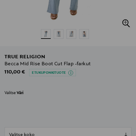
TRUE RELIGION
Becca Mid Rise Boot Cut Flap -farkut
Original Price
110,00 €
ETUKUPONKITUOTE
Valitse
Väri
null