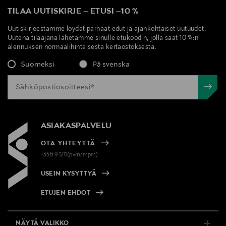
TILAA UUTISKIRJE
–
ETUSI
–
10 %
Uutiskirjeestämme löydät parhaat edut ja ajankohtaiset uutuudet.
Uutena tilaajana lähetämme sinulle etukoodin, jolla saat 10 %:n
alennuksen normaalihintaisesta kertaostoksesta.
Suomeksi
På svenska
ASIAKASPALVELU
OTA YHTEYTTÄ
+358 9 1211(pvm/mpm)
USEIN KYSYTTYÄ
ETUJEN EHDOT
NÄYTÄ VALIKKO