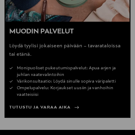
MUODIN PALVELUT
Löydä tyylisi jokaiseen päivään – tavarataloissa
tai etänä.
Monipuoliset pukeutumispalvelut: Apua arjen ja
juhlan vaatevalintoihin
Värikonsultaatio: Löydä sinulle sopiva väripaletti
Ompelupalvelu: Korjaukset uusiin ja vanhoihin
vaatteisiisi
TUTUSTU JA VARAA AIKA