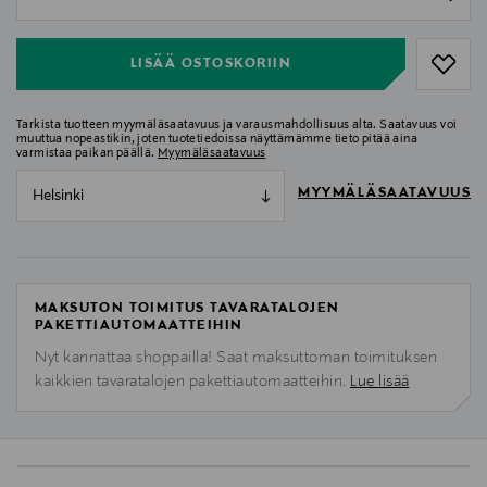
null
LISÄÄ OSTOSKORIIN
Tarkista tuotteen myymäläsaatavuus ja varausmahdollisuus alta. Saatavuus voi
muuttua nopeastikin, joten tuotetiedoissa näyttämämme tieto pitää aina
varmistaa paikan päällä.
Myymäläsaatavuus
MYYMÄLÄSAATAVUUS
Helsinki
MAKSUTON TOIMITUS TAVARATALOJEN
PAKETTIAUTOMAATTEIHIN
Nyt kannattaa shoppailla! Saat maksuttoman toimituksen
kaikkien tavaratalojen pakettiautomaatteihin.
Lue lisää