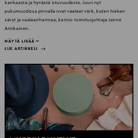
kankaasta ja hyvästä istuvuudesta. Juuri nyt
pukumuodissa pinnalla ovat vaaleat värit, kuten hiekan
sävyt ja vaaleanharmaa, kertoo toimitusjohtaja Janne
Antikainen.
NÄYTÄ LISÄÄ
LUE ARTIKKELI
Antikainen.
NÄYTÄ VÄHEMMÄN
LUE ARTIKKELI