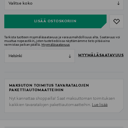
null
null
LISÄÄ OSTOSKORIIN
Tarkista tuotteen myymäläsaatavuus ja varausmahdollisuus alta. Saatavuus voi
muuttua nopeastikin, joten tuotetiedoissa näyttämämme tieto pitää aina
varmistaa paikan päällä.
Myymäläsaatavuus
MYYMÄLÄSAATAVUUS
Helsinki
MAKSUTON TOIMITUS TAVARATALOJEN
PAKETTIAUTOMAATTEIHIN
Nyt kannattaa shoppailla! Saat maksuttoman toimituksen
kaikkien tavaratalojen pakettiautomaatteihin.
Lue lisää