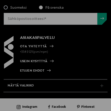
Suomeksi
På svenska
ASIAKASPALVELU
OTA YHTEYTTÄ
+358 9 1211(pvm/mpm)
USEIN KYSYTTYÄ
ETUJEN EHDOT
NÄYTÄ VALIKKO
TUKI & INFO
Instagram
Facebook
Pinterest
AJANKOHTAISTA