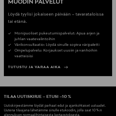
MUODIN PALVELUT
Löydä tyylisi jokaiseen päivään – tavarataloissa
tai etänä.
Monipuoliset pukeutumispalvelut: Apua arjen ja
juhlan vaatevalintoihin
Värikonsultaatio: Löydä sinulle sopiva väripaletti
Ompelupalvelu: Korjaukset uusiin ja vanhoihin
vaatteisiisi
TUTUSTU JA VARAA AIKA
TILAA UUTISKIRJE
–
ETUSI
–
10 %
Uutiskirjeestämme löydät parhaat edut ja ajankohtaiset uutuudet.
Uutena tilaajana lähetämme sinulle etukoodin, jolla saat 10 %:n
alennuksen normaalihintaisesta kertaostoksesta.