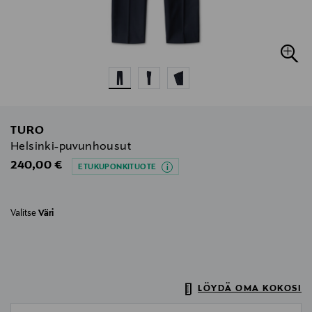
TURO
Helsinki-puvunhousut
Original Price
240,00 €
ETUKUPONKITUOTE
Valitse
Väri
LÖYDÄ OMA KOKOSI