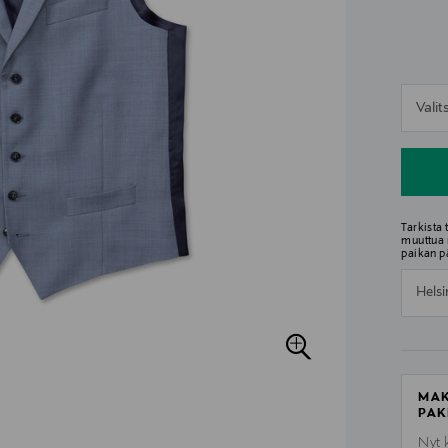
n
Vali
n
Tarkista
muuttua 
paikan p
Helsi
MAK
PAK
Nyt 