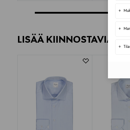
+
Muk
+
Mar
LISÄÄ KIINNOSTAVIA TU
+
Til