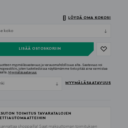
LÖYDÄ OMA KOKOSI
ull
tse koko
ull
LISÄÄ OSTOSKORIIN
 tuotteen myymäläsaatavuus ja varausmahdollisuus alta. Saatavuus voi
nopeastikin, joten tuotetiedoissa näyttämämme tieto pitää aina varmistaa
äällä.
Myymäläsaatavuus
MYYMÄLÄSAATAVUUS
nki
SUTON TOIMITUS TAVARATALOJEN
ETTIAUTOMAATTEIHIN
kannattaa shoppailla! Saat maksuttoman toimituksen