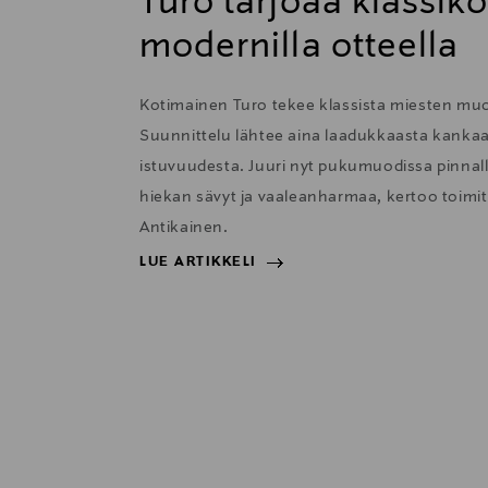
Turo tarjoaa klassiko
modernilla otteella
Kotimainen Turo tekee klassista miesten muot
Suunnittelu lähtee aina laadukkaasta kankaa
istuvuudesta. Juuri nyt pukumuodissa pinnalla
hiekan sävyt ja vaaleanharmaa, kertoo toimi
Antikainen.
LUE ARTIKKELI
LUE ARTIKKELI