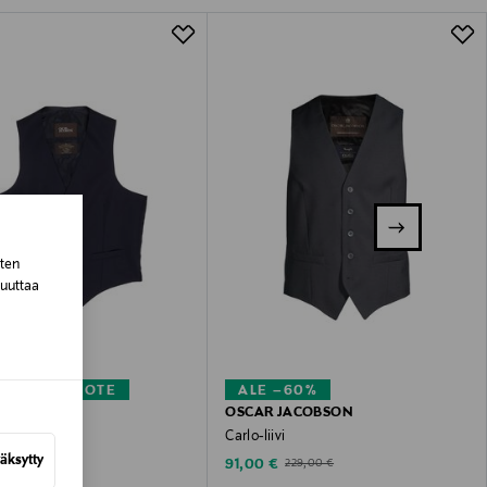
lla valittuun osoitteeseen.
sten
muuttaa
KUPONKITUOTE
ALE –60%
 JACOBSON
OSCAR JACOBSON
vi
Carlo-liivi
äksytty
 Price
Discounted Price
Original Price
 €
91,00 €
229,00 €