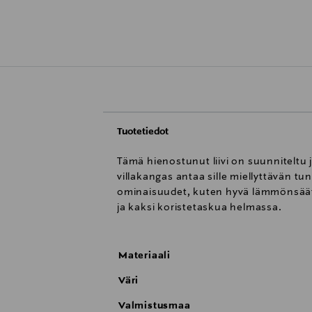
Tuotetiedot
Tämä hienostunut liivi on suunniteltu j
villakangas antaa sille miellyttävän t
ominaisuudet, kuten hyvä lämmönsäätely
ja kaksi koristetaskua helmassa.
Materiaali
Väri
Valmistusmaa