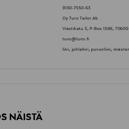
9130-7550-63
Oy Turo Tailor Ab
Viestikatu 3, P-Box 1586, 70600
turo@turo.fi
liivi, juhlaliivi, puvunliivi, mies
0,00 €
inen tilaukseesi. Voit palauttaa tilaamasi tuotteen 30 vuorokauden ku
0,00 € – 4,90 €
rvitse ilmoittaa palautuksesta etukäteen.
ÖS NÄISTÄ
7,90 €–50,00 € kuljetusyhtiöstä ja 