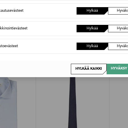
autusevästeet
Hylkää
Hyväk
kkinointievästeet
Hylkää
Hyväk
OTTEITA
astoevästeet
Hylkää
Hyväk
HYVÄKSY 
HYLKÄÄ KAIKKI