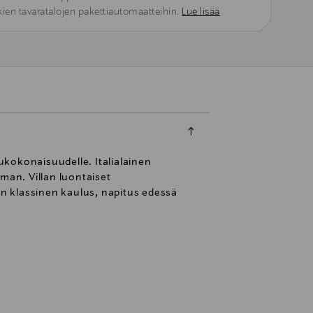
kien tavaratalojen pakettiautomaatteihin.
Lue lisää
sukokonaisuudelle. Italialainen
man. Villan luontaiset
on klassinen kaulus, napitus edessä