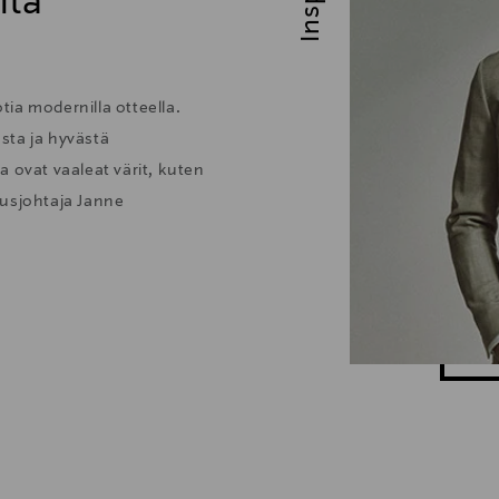
ita
ia modernilla otteella.
sta ja hyvästä
 ovat vaaleat värit, kuten
tusjohtaja Janne