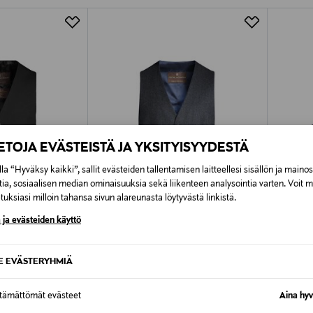
Alk. 6,90 €, kun toimitus on saatavi
IETOJA EVÄSTEISTÄ JA YKSITYISYYDESTÄ
la “Hyväksy kaikki”, sallit evästeiden tallentamisen laitteellesi sisällön ja maino
tia, sosiaalisen median ominaisuuksia sekä liikenteen analysointia varten. Voit 
uksiasi milloin tahansa sivun alareunasta löytyvästä linkistä.
 ja evästeiden käyttö
TUOTE
ALE –60%
ETU
SE EVÄSTERYHMIÄ
N
OSCAR JACOBSON
OSCAR
Carlo-liivi
Carlo-lii
ttämättömät evästeet
Aina hyv
Discounted Price
Original
Original Price
79,00 €
199,00
199,00 €