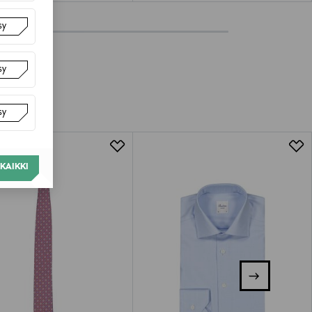
sy
sy
sy
KAIKKI