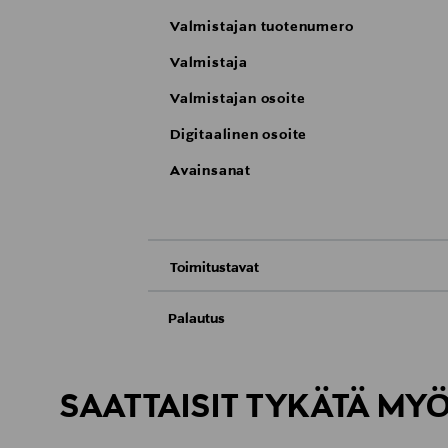
Valmistajan tuotenumero
Valmistaja
Valmistajan osoite
Digitaalinen osoite
Avainsanat
Toimitustavat
Nouto tavaratalosta
Palautus
Meille on hyvin tärkeää, että olet tyytyvä
Toimitus automaattiin tai noutopisteeseen
Palauttaminen on maksutonta eikä sinun ta
SAATTAISIT TYKÄTÄ MY
LUE TARKEMMAT PALAUTUSOHJEET
Kotiinkuljetus