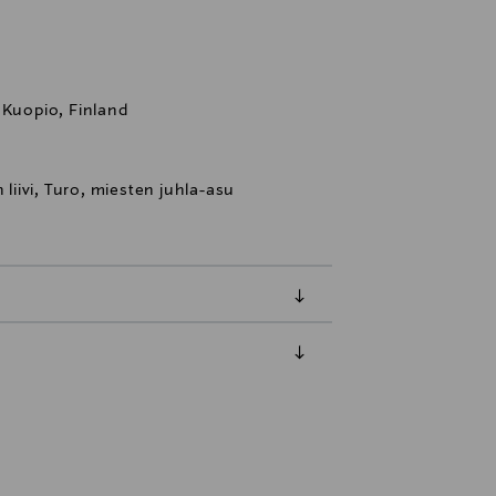
 Kuopio, Finland
ten liivi, Turo, miesten juhla-asu
luessa tuotteen vastaanottamisesta.
tuotteen koosta riippuen