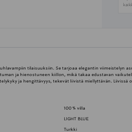
kaik
uhlavampiin tilaisuuksiin. Se tarjoaa elegantin viimeistelyn a
untuman ja hienostuneen kiillon, mikä takaa edustavan vaikutel
kyky ja hengittävyys, tekevät liivistä miellyttävän. Liivissä 
100 % villa
LIGHT BLUE
Turkki