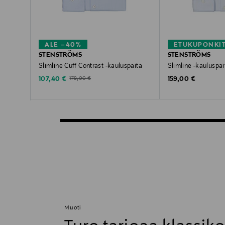
ALE –40%
ETUKUPONKI
STENSTRÖMS
STENSTRÖMS
Slimline Cuff Contrast -kauluspaita
Slimline -kauluspai
Discounted Price
Original Price
Original Price
107,40 €
159,00 €
179,00 €
Muoti