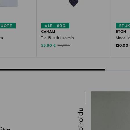
TUOTE
ALE –60%
ETU
CANALI
ETON
ta
Tie 18 -silkkisolmio
Medallio
Discounted Price
Original
Original Price
55,60 €
120,00
140,00 €
Inspiroidu