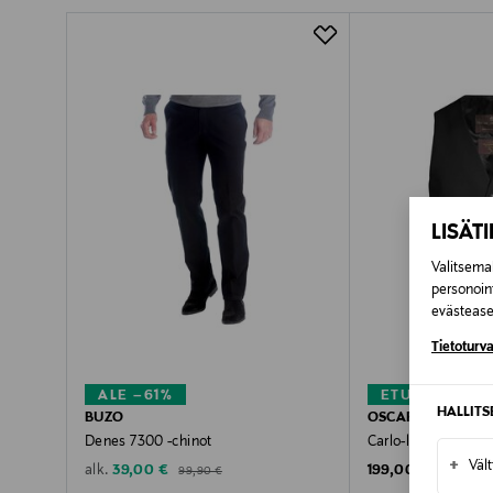
Pikatoimitus Wolt
LISÄT
Valitsemal
personoin
evästeaset
Tietoturva
ALE –61%
ETUKUPONKI
HALLIT
BUZO
OSCAR JACOBSO
Denes 7300 -chinot
Carlo-liivi
+
Väl
Original Price
Discounted Price
Original Price
39,00 €
199,00 €
alk.
99,90 €