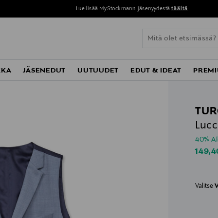
Lue lisää MyStockmann-jäsenyydestä
täältä
KKA
JÄSENEDUT
UUTUUDET
EDUT & IDEAT
PREMI
TU
Lucca
40% A
Disco
149,4
Valitse
V