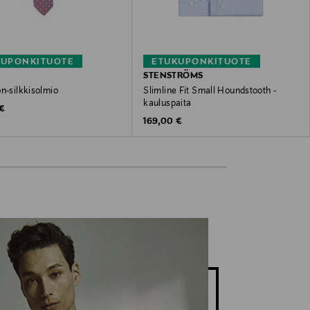
KUPONKITUOTE
ETUKUPONKITUOTE
STENSTRÖMS
n-silkkisolmio
Slimline Fit Small Houndstooth -
kauluspaita
 Price
 €
Original Price
169,00 €