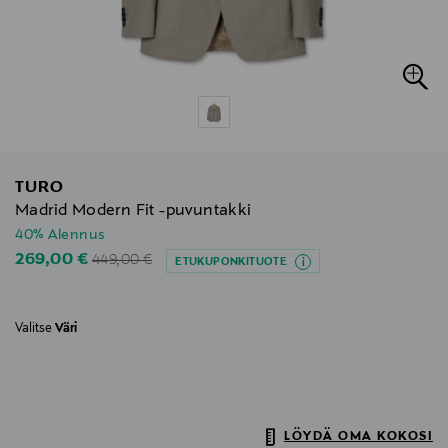
TURO
Madrid Modern Fit -puvuntakki
40% Alennus
Original Price
Discounted Price
269,00 €
449,00 €
ETUKUPONKITUOTE
Valitse
Väri
LÖYDÄ OMA KOKOSI