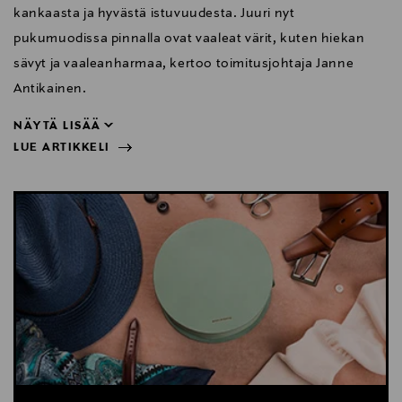
kankaasta ja hyvästä istuvuudesta. Juuri nyt
pukumuodissa pinnalla ovat vaaleat värit, kuten hiekan
sävyt ja vaaleanharmaa, kertoo toimitusjohtaja Janne
Antikainen.
NÄYTÄ LISÄÄ
LUE ARTIKKELI
Antikainen.
NÄYTÄ VÄHEMMÄN
LUE ARTIKKELI