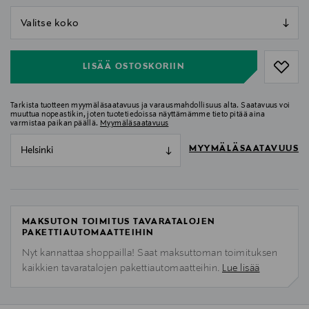
null
null
LISÄÄ OSTOSKORIIN
Tarkista tuotteen myymäläsaatavuus ja varausmahdollisuus alta. Saatavuus voi
muuttua nopeastikin, joten tuotetiedoissa näyttämämme tieto pitää aina
varmistaa paikan päällä.
Myymäläsaatavuus
MYYMÄLÄSAATAVUUS
Helsinki
MAKSUTON TOIMITUS TAVARATALOJEN
PAKETTIAUTOMAATTEIHIN
Nyt kannattaa shoppailla! Saat maksuttoman toimituksen
kaikkien tavaratalojen pakettiautomaatteihin.
Lue lisää