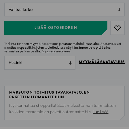
null
null
LISÄÄ OSTOSKORIIN
Tarkista tuotteen myymäläsaatavuus ja varausmahdollisuus alta. Saatavuus voi
muuttua nopeastikin, joten tuotetiedoissa näyttämämme tieto pitää aina
varmistaa paikan päällä.
Myymäläsaatavuus
MYYMÄLÄSAATAVUUS
Helsinki
MAKSUTON TOIMITUS TAVARATALOJEN
PAKETTIAUTOMAATTEIHIN
Nyt kannattaa shoppailla! Saat maksuttoman toimituksen
kaikkien tavaratalojen pakettiautomaatteihin.
Lue lisää