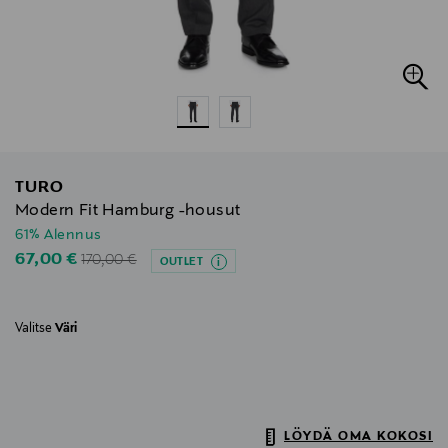
TURO
Modern Fit Hamburg -housut
61% Alennus
Original Price
Discounted Price
67,00 €
170,00 €
OUTLET
Valitse
Väri
LÖYDÄ OMA KOKOSI