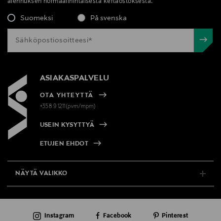
alennuksen normaalihintaisesta kertaostoksesta.
Suomeksi
På svenska
ASIAKASPALVELU
OTA YHTEYTTÄ
+358 9 1211(pvm/mpm)
USEIN KYSYTTYÄ
ETUJEN EHDOT
NÄYTÄ VALIKKO
TUKI & INFO
Instagram
Facebook
Pinterest
AJANKOHTAISTA