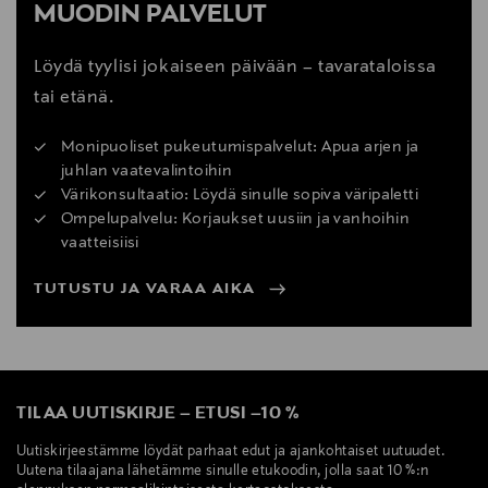
MUODIN PALVELUT
Löydä tyylisi jokaiseen päivään – tavarataloissa
tai etänä.
Monipuoliset pukeutumispalvelut: Apua arjen ja
juhlan vaatevalintoihin
Värikonsultaatio: Löydä sinulle sopiva väripaletti
Ompelupalvelu: Korjaukset uusiin ja vanhoihin
vaatteisiisi
TUTUSTU JA VARAA AIKA
TILAA UUTISKIRJE
–
ETUSI
–
10 %
Uutiskirjeestämme löydät parhaat edut ja ajankohtaiset uutuudet.
Uutena tilaajana lähetämme sinulle etukoodin, jolla saat 10 %:n