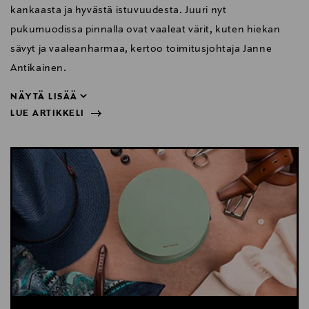
kankaasta ja hyvästä istuvuudesta. Juuri nyt
pukumuodissa pinnalla ovat vaaleat värit, kuten hiekan
sävyt ja vaaleanharmaa, kertoo toimitusjohtaja Janne
Antikainen.
NÄYTÄ LISÄÄ
LUE ARTIKKELI
Antikainen.
NÄYTÄ VÄHEMMÄN
LUE ARTIKKELI