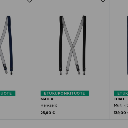
TUOTE
ETUKUPONKITUOTE
ETU
MATEX
TURO
Henkselit
Multi Fi
Original Price
Original
25,90 €
139,00 