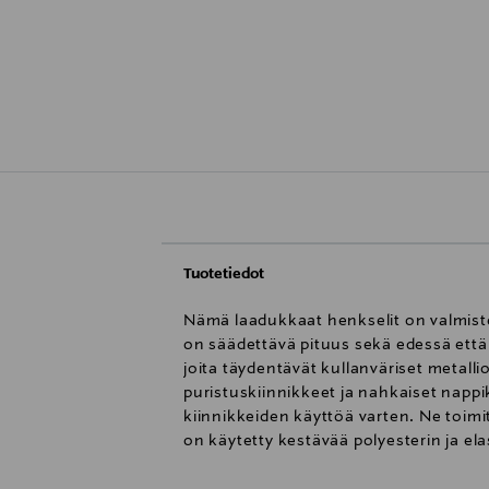
Tuotetiedot
Nämä laadukkaat henkselit on valmiste
on säädettävä pituus sekä edessä ett
joita täydentävät kullanväriset metall
puristuskiinnikkeet ja nahkaiset napp
kiinnikkeiden käyttöä varten. Ne toim
on käytetty kestävää polyesterin ja el