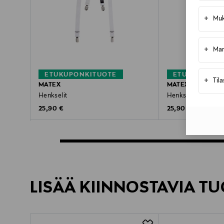
+
Muk
+
Mar
ETUKUPONKITUOTE
ETUKUPONKI
+
Til
MATEX
MATEX
Henkselit
Henkselit
Original Price
Original Price
25,90 €
25,90 €
LISÄÄ KIINNOSTAVIA TU