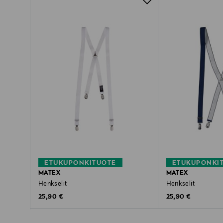
ETUKUPONKITUOTE
ETUKUPONKI
MATEX
MATEX
Henkselit
Henkselit
Original Price
Original Price
25,90 €
25,90 €