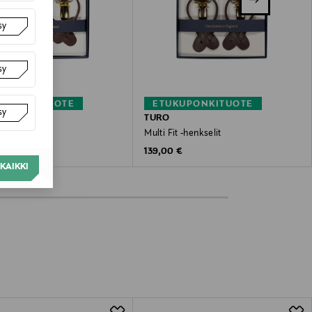
sy
sy
KUPONKITUOTE
ETUKUPONKITUOTE
sy
TURO
t -henkselit
Multi Fit -henkselit
 Price
Original Price
€
139,00 €
KAIKKI