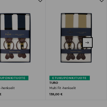
KUPONKITUOTE
ETUKUPONKITUOTE
TURO
t -henkselit
Multi Fit -henkselit
 Price
Original Price
€
139,00 €