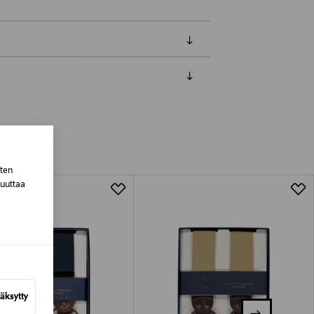
luessa tuotteen vastaanottamisesta.
tuotteen koosta riippuen
sten
lla valittuun osoitteeseen.
muuttaa
äksytty