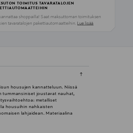
SUTON TOIMITUS TAVARATALOJEN
ETTIAUTOMAATTEIHIN
kannattaa shoppailla! Saat maksuttoman toimituksen
kien tavaratalojen pakettiautomaatteihin.
Lue lisää
aisun housujen kannatteluun. Niissä
on tummansiniset joustavat nauhat,
itysvaihtoehtoa: metalliset
ella housuihin nahkaisten
nomaisen lahjaidean. Materiaalina