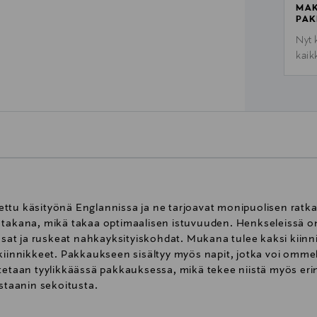
MAK
PAK
Nyt 
kaik
ttu käsityönä Englannissa ja ne tarjoavat monipuolisen ratk
ä takana, mikä takaa optimaalisen istuvuuden. Henkseleissä 
iosat ja ruskeat nahkayksityiskohdat. Mukana tulee kaksi kiinn
ikiinnikkeet. Pakkaukseen sisältyy myös napit, jotka voi omm
itetaan tyylikkäässä pakkauksessa, mikä tekee niistä myös eri
astaanin sekoitusta.