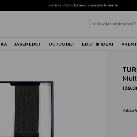
Lue lisää MyStockmann-jäsenyydestä
täältä
KKA
JÄSENEDUT
UUTUUDET
EDUT & IDEAT
PREMI
TU
Multi
Origin
139,0
Valitse
V