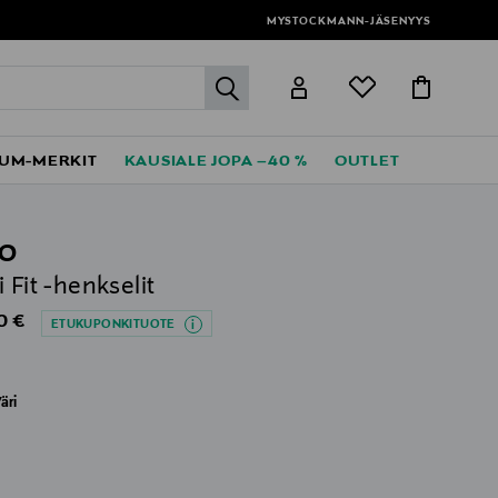
MYSTOCKMANN-JÄSENYYS
label.header.go
UM-MERKIT
KAUSIALE JOPA –40 %
OUTLET
RO
 Fit -henkselit
al Price
0 €
ETUKUPONKITUOTE
äri