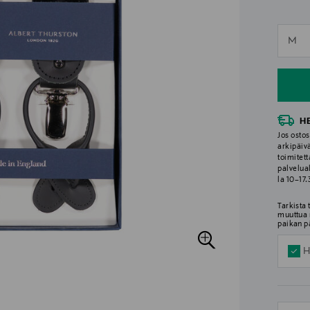
n
M
n
H
Jos ostos
arkipäiv
toimitett
palvelua
la 10–17
Tarkista
muuttua 
paikan p
H