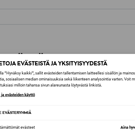
0,00 €
inen tilaukseesi. Voit palauttaa tilaamasi tuotteen 30 vuorokauden ku
0,00 € – 4,90 €
rvitse ilmoittaa palautuksesta etukäteen.
ÖS NÄISTÄ
7,90 €–50,00 € kuljetusyhtiöstä ja 
IETOJA EVÄSTEISTÄ JA YKSITYISYYDESTÄ
la “Hyväksy kaikki”, sallit evästeiden tallentamisen laitteellesi sisällön ja maino
Alk. 6,90 €, kun toimitus on saatavi
tia, sosiaalisen median ominaisuuksia sekä liikenteen analysointia varten. Voit 
uksiasi milloin tahansa sivun alareunasta löytyvästä linkistä.
 ja evästeiden käyttö
SE EVÄSTERYHMIÄ
ttämättömät evästeet
Aina hyv