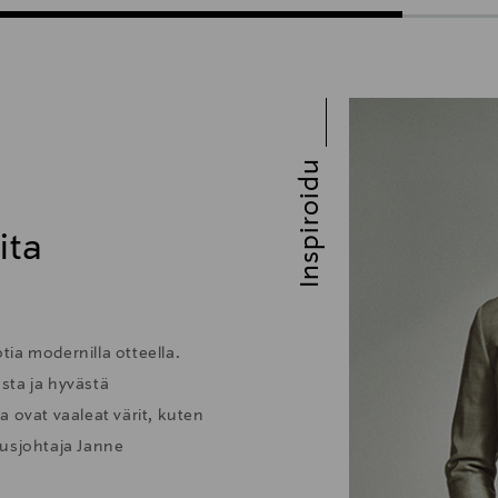
Inspiroidu
ita
ia modernilla otteella.
sta ja hyvästä
 ovat vaaleat värit, kuten
tusjohtaja Janne