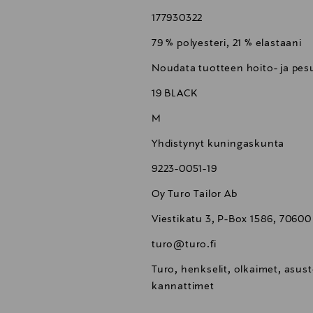
177930322
79 % polyesteri, 21 % elastaani
Noudata tuotteen hoito- ja pesu
19 BLACK
M
Yhdistynyt kuningaskunta
9223-0051-19
Oy Turo Tailor Ab
Viestikatu 3, P-Box 1586, 70600
turo@turo.fi
Turo, henkselit, olkaimet, asus
kannattimet