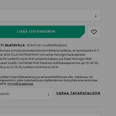
ull
ull
LISÄÄ OSTOSKORIIN
ETI SAATAVILLA
TOIMITUS 1-4 ARKIPÄIVÄSSÄ
korissa on myös tavarataloista toimitettavia tuotteita, on toimitusaika 3–7
ää. WOLTILLA NOPEAMMIN! Voit valita Helsingin tavaratalosta
aville tuotteille myös Wolt-pikatoimituksen, jos tilaat Helsingin Wolt-
lueen sisällä. Voit tehdä Wolt-tilauksia verkkokaupassa ma–pe 10–18.30,
.30 ja su 12–16.30, tuotteen minimiarvo 40 €.
 tuotteen myymäläsaatavuus ja varausmahdollisuus alta. Saatavuus voi
nopeastikin, joten tuotetiedoissa näyttämämme tieto pitää aina varmistaa
äällä.
Myymäläsaatavuus
VARAA TAVARATALOON
elsinki