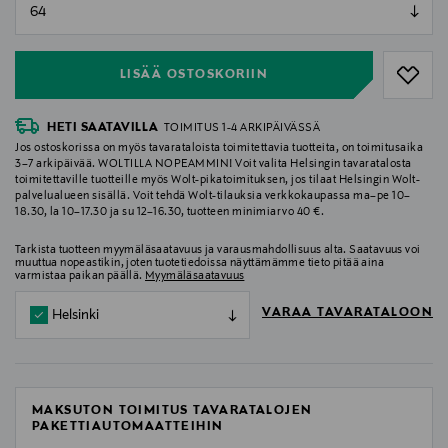
null
null
LISÄÄ OSTOSKORIIN
HETI SAATAVILLA
TOIMITUS 1-4 ARKIPÄIVÄSSÄ
Jos ostoskorissa on myös tavarataloista toimitettavia tuotteita, on toimitusaika
3–7 arkipäivää. WOLTILLA NOPEAMMIN! Voit valita Helsingin tavaratalosta
toimitettaville tuotteille myös Wolt-pikatoimituksen, jos tilaat Helsingin Wolt-
palvelualueen sisällä. Voit tehdä Wolt-tilauksia verkkokaupassa ma–pe 10–
18.30, la 10–17.30 ja su 12–16.30, tuotteen minimiarvo 40 €.
Tarkista tuotteen myymäläsaatavuus ja varausmahdollisuus alta. Saatavuus voi
muuttua nopeastikin, joten tuotetiedoissa näyttämämme tieto pitää aina
varmistaa paikan päällä.
Myymäläsaatavuus
VARAA TAVARATALOON
Helsinki
MAKSUTON TOIMITUS TAVARATALOJEN
PAKETTIAUTOMAATTEIHIN