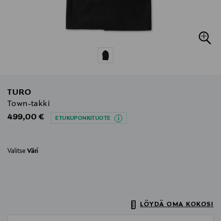
TURO
Town-takki
Original Price
499,00 €
ETUKUPONKITUOTE
Valitse
Väri
LÖYDÄ OMA KOKOSI