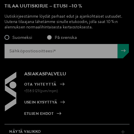
TILAA UUTISKIRJE
–
ETUSI
–
10 %
Uutiskirjeestämme löydät parhaat edut ja ajankohtaiset uutuudet.
Uutena tilaajana lähetämme sinulle etukoodin, jolla saat 10 %:n
alennuksen normaalihintaisesta kertaostoksesta.
Suomeksi
På svenska
ASIAKASPALVELU
OTA YHTEYTTÄ
+358 9 1211(pvm/mpm)
USEIN KYSYTTYÄ
ETUJEN EHDOT
NÄYTÄ VALIKKO