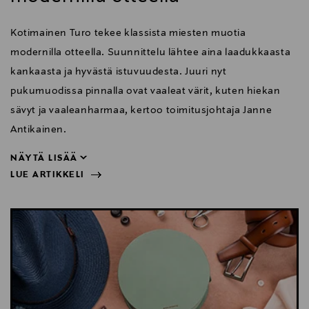
Kotimainen Turo tekee klassista miesten muotia
modernilla otteella. Suunnittelu lähtee aina laadukkaasta
kankaasta ja hyvästä istuvuudesta. Juuri nyt
pukumuodissa pinnalla ovat vaaleat värit, kuten hiekan
sävyt ja vaaleanharmaa, kertoo toimitusjohtaja Janne
Antikainen.
NÄYTÄ LISÄÄ
LUE ARTIKKELI
Antikainen.
NÄYTÄ VÄHEMMÄN
LUE ARTIKKELI