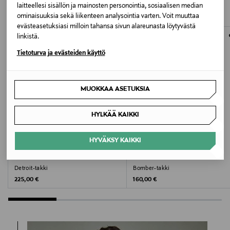
TUOTTEITA
laitteellesi sisällön ja mainosten personointia, sosiaalisen median
Valmistaja
ominaisuuksia sekä liikenteen analysointia varten. Voit muuttaa
evästeasetuksiasi milloin tahansa sivun alareunasta löytyvästä
Oy Turo Tailor Ab
linkistä.
Tietoturva ja evästeiden käyttö
Valmistajan osoite
Viestikatu 3, P-Box 1586, 70600 Kuopio, Finland
MUOKKAA ASETUKSIA
Digitaalinen osoite
turo@turo.fi
HYLKÄÄ KAIKKI
Avainsanat
HYVÄKSY KAIKKI
ETUKUPONKITUOTE
ETUKUPONKITUOTE
Turo, päällystakki, takki, miesten takki,
CARHARTT WIP
LEVI'S
Detroit-takki
Bomber-takki
villakangastakki, talvitakki
Original Price
Original Price
225,00 €
160,00 €