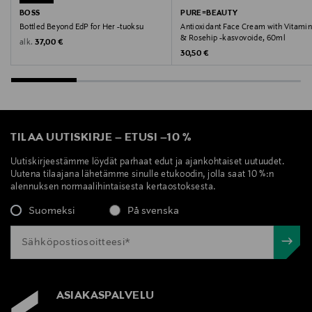
BOSS
PURE=BEAUTY
Bottled Beyond EdP for Her -tuoksu
Antioxidant Face Cream with Vitamin
& Rosehip -kasvovoide, 60ml
Original Price
alk.
37,00 €
Original Price
30,50 €
TILAA UUTISKIRJE
–
ETUSI
–
10 %
Uutiskirjeestämme löydät parhaat edut ja ajankohtaiset uutuudet.
Uutena tilaajana lähetämme sinulle etukoodin, jolla saat 10 %:n
alennuksen normaalihintaisesta kertaostoksesta.
Suomeksi
På svenska
ASIAKASPALVELU