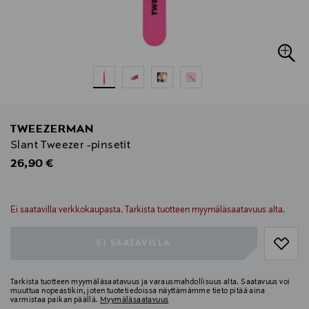
TWEEZERMAN
Slant Tweezer -pinsetit
Original Price
26,90 €
null
null
Ei saatavilla verkkokaupasta. Tarkista tuotteen myymäläsaatavuus alta.
EI SAATAVILLA
Tarkista tuotteen myymäläsaatavuus ja varausmahdollisuus alta. Saatavuus voi
muuttua nopeastikin, joten tuotetiedoissa näyttämämme tieto pitää aina
varmistaa paikan päällä.
Myymäläsaatavuus