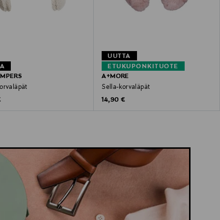
UUTTA
TA
ETUKUPONKITUOTE
UMPERS
A+MORE
orvaläpät
Sella-korvaläpät
 Price
Original Price
€
14,90 €