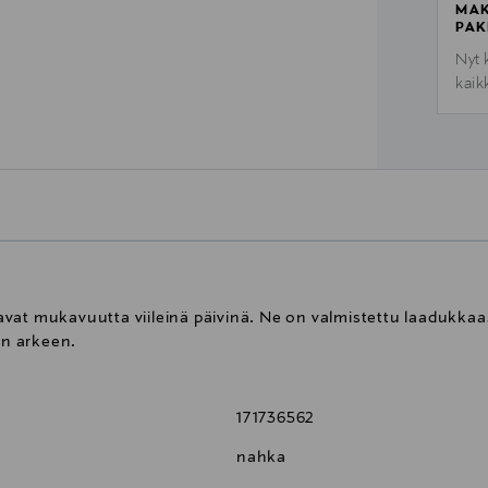
MAK
PAK
Nyt 
kaik
vat mukavuutta viileinä päivinä. Ne on valmistettu laadukka
on arkeen.
171736562
nahka