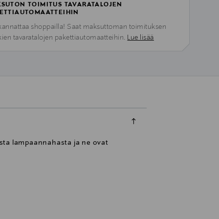
SUTON TOIMITUS TAVARATALOJEN
ETTIAUTOMAATTEIHIN
kannattaa shoppailla! Saat maksuttoman toimituksen
kien tavaratalojen pakettiautomaatteihin.
Lue lisää
asta lampaannahasta ja ne ovat