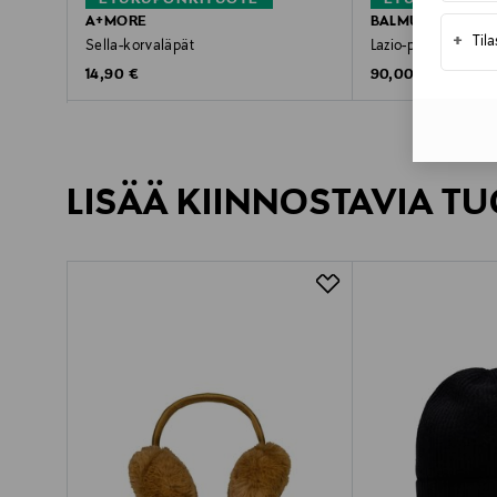
ETUKUPONKITUOTE
ETUKUPONKI
A+MORE
BALMUIR
+
Til
Sella-korvaläpät
Lazio-pipo
Original Price
Original Price
14,90 €
90,00 €
LISÄÄ KIINNOSTAVIA TU