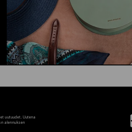
set uutuudet. Uutena
%:n alennuksen