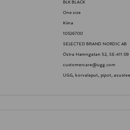
BLK BLACK
One size
Kiina
10326700
SELECTED BRAND NORDIC AB
Östra Hamngatan 52, SE-411 09
customercare@ugg.com
UGG, korvalaput, pipot, asuste
0,00 €
inen tilaukseesi. Voit palauttaa tilaamasi tuotteen 30 vuorokauden ku
0,00 € – 4,90 €