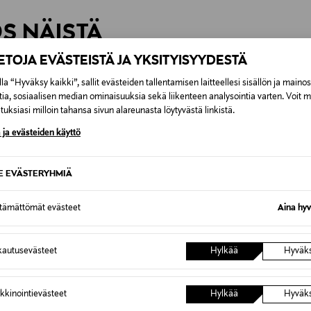
rvitse ilmoittaa palautuksesta etukäteen.
ÖS NÄISTÄ
7,90 €–50,00 € kuljetusyhtiöstä ja 
IETOJA EVÄSTEISTÄ JA YKSITYISYYDESTÄ
Alk. 6,90 €, kun toimitus on saatavi
la “Hyväksy kaikki”, sallit evästeiden tallentamisen laitteellesi sisällön ja maino
tia, sosiaalisen median ominaisuuksia sekä liikenteen analysointia varten. Voit 
uksiasi milloin tahansa sivun alareunasta löytyvästä linkistä.
 ja evästeiden käyttö
SE EVÄSTERYHMIÄ
ttämättömät evästeet
Aina hyv
autusevästeet
Hylkää
Hyväk
kkinointievästeet
Hylkää
Hyväk
UUTTA