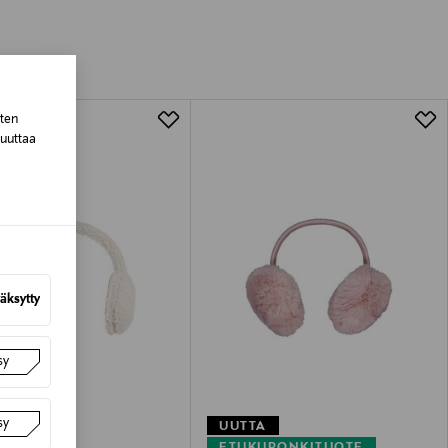
tuotteen koosta riippuen
lla valittuun osoitteeseen.
sten
muuttaa
äksytty
sy
sy
UUTTA