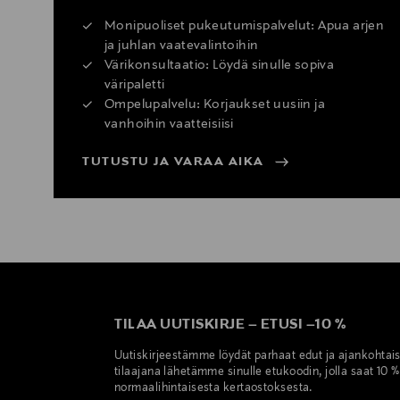
Monipuoliset pukeutumispalvelut: Apua arjen
ja juhlan vaatevalintoihin
Värikonsultaatio: Löydä sinulle sopiva
väripaletti
Ompelupalvelu: Korjaukset uusiin ja
vanhoihin vaatteisiisi
TUTUSTU JA VARAA AIKA
TILAA UUTISKIRJE
–
ETUSI
–
10 %
Uutiskirjeestämme löydät parhaat edut ja ajankohtai
tilaajana lähetämme sinulle etukoodin, jolla saat 10 
normaalihintaisesta kertaostoksesta.