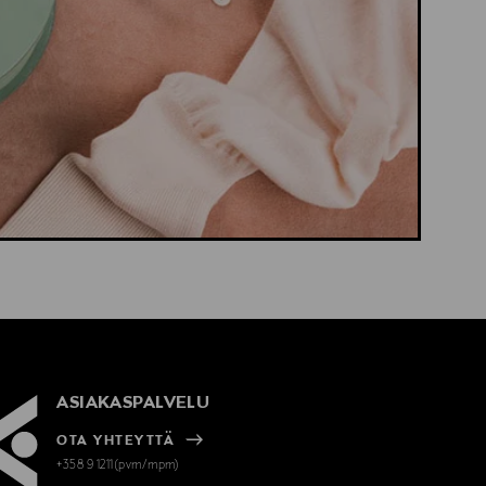
ASIAKASPALVELU
OTA YHTEYTTÄ
+358 9 1211(pvm/mpm)