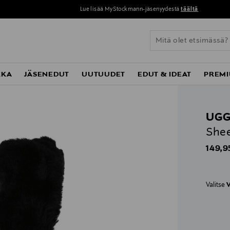
Lue lisää MyStockmann-jäsenyydestä
täältä
KKA
JÄSENEDUT
UUTUUDET
EDUT & IDEAT
PREMI
UG
Shee
Origin
149,9
Valitse
V