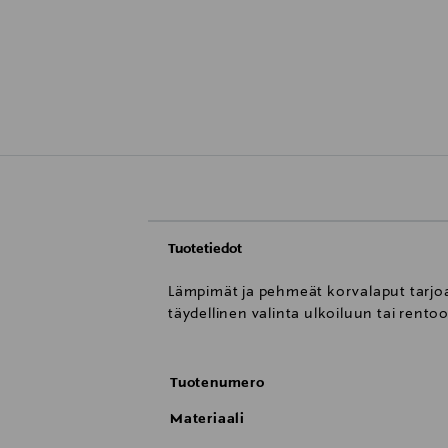
Tuotetiedot
Lämpimät ja pehmeät korvalaput tarjoa
täydellinen valinta ulkoiluun tai rento
Tuotenumero
Materiaali