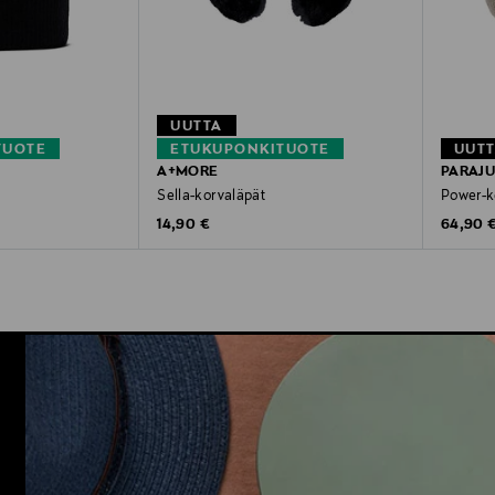
UUTTA
TUOTE
ETUKUPONKITUOTE
UUT
A+MORE
PARAJ
Sella-korvaläpät
Power-k
Original Price
Original
14,90 €
64,90 