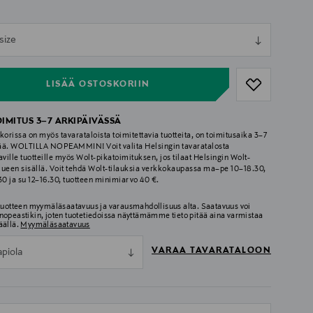
ull
size
ull
LISÄÄ OSTOSKORIIN
OIMITUS 3–7 ARKIPÄIVÄSSÄ
korissa on myös tavarataloista toimitettavia tuotteita, on toimitusaika 3–7
ää. WOLTILLA NOPEAMMIN! Voit valita Helsingin tavaratalosta
aville tuotteille myös Wolt-pikatoimituksen, jos tilaat Helsingin Wolt-
lueen sisällä. Voit tehdä Wolt-tilauksia verkkokaupassa ma–pe 10–18.30,
.30 ja su 12–16.30, tuotteen minimiarvo 40 €.
 tuotteen myymäläsaatavuus ja varausmahdollisuus alta. Saatavuus voi
nopeastikin, joten tuotetiedoissa näyttämämme tieto pitää aina varmistaa
äällä.
Myymäläsaatavuus
VARAA TAVARATALOON
apiola