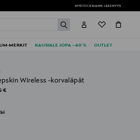
MYSTOCKMANN-JÄSENYYS
label.header.go
UM-MERKIT
KAUSIALE JOPA –40 %
OUTLET
G
pskin Wireless -korvaläpät
al Price
5 €
äri