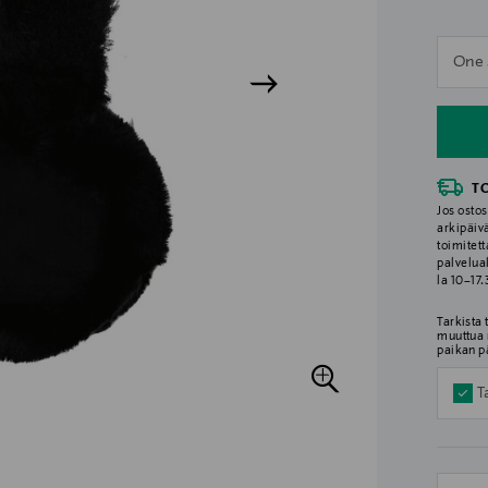
n
One 
n
T
Jos ostos
arkipäiv
toimitett
palvelua
la 10–17
Tarkista
muuttua 
paikan p
T