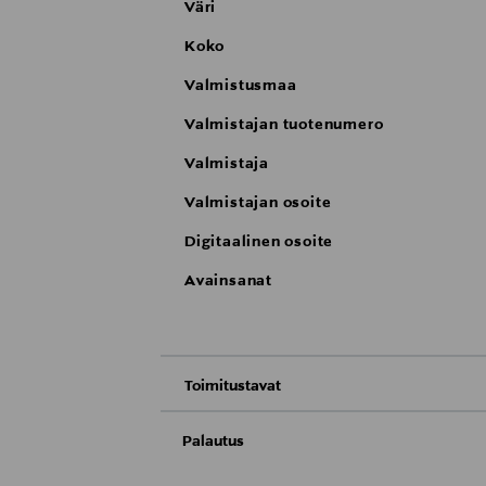
Väri
Koko
Valmistusmaa
Valmistajan tuotenumero
Valmistaja
Valmistajan osoite
Digitaalinen osoite
Avainsanat
Toimitustavat
Nouto tavaratalosta
Palautus
Meille on hyvin tärkeää, että olet tyytyvä