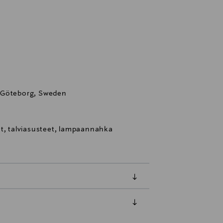
 Göteborg, Sweden
et, talviasusteet, lampaannahka
luessa tuotteen vastaanottamisesta.