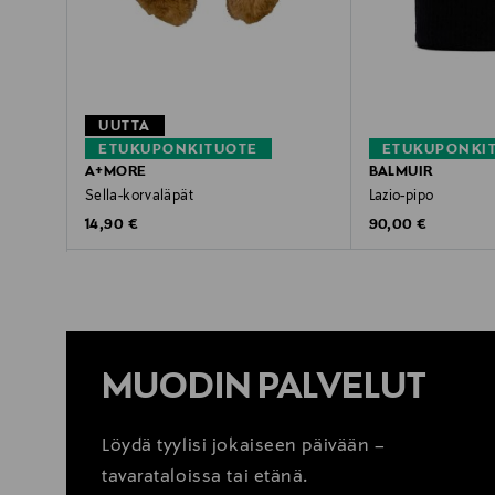
UUTTA
ETUKUPONKITUOTE
ETUKUPONKI
A+MORE
BALMUIR
Sella-korvaläpät
Lazio-pipo
Original Price
Original Price
14,90 €
90,00 €
MUODIN PALVELUT
Löydä tyylisi jokaiseen päivään –
tavarataloissa tai etänä.