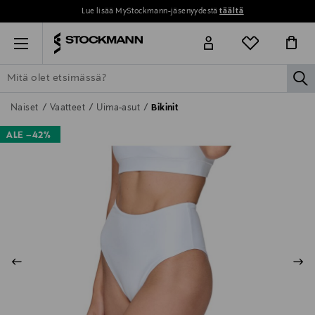
Lue lisää MyStockmann-jäsenyydestä
täältä
Menu
la
ETSI KAIKKI
NAISET
MIEHET
LAPSET
KOTI
KOSMETIIK
Naiset
Vaatteet
Uima-asut
Bikinit
ALE –42%