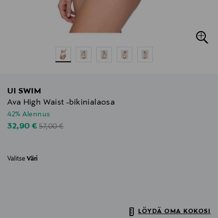
UI SWIM
Ava High Waist -bikinialaosa
42% Alennus
Original Price
Discounted Price
32,90 €
57,00 €
Valitse
Väri
LÖYDÄ OMA KOKOSI