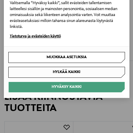
Valitsemalla “Hyväksy kaikki”, sallit evästeiden tallentamisen
WHITE
laitteellesi sisällön ja mainosten personointia, sosiaalisen median
ominaisuuksia sekä liikenteen analysointia varten. Voit muuttaa
evästeasetuksiasi milloin tahansa sivun alareunasta löytyvästä
Valmistusmaa
linkistä.
Latvia
Tietoturva ja evästeiden käyttö
ALE –41%
ALE –43%
RUE DE FEMME
LILJA THE LABEL
Valmistajan tuotenumero
RDFBethally capri -housut
Bordeaux Crop -bikinitoppi
Discounted Price
Discounted Price
Original Price
Original Price
59,40 €
44,90 €
99,90 €
79,00 €
MUOKKAA ASETUKSIA
UIHWB2
HYLKÄÄ KAIKKI
Valmistaja
Ui Nordic Oy
HYVÄKSY KAIKKI
LISÄÄ KIINNOSTAVIA
Valmistajan osoite
TUOTTEITA
Lönnrotinkatu 45 L 1, 00180, Helsinki, Finland
Digitaalinen osoite
https://uiswim.com/pages/contact