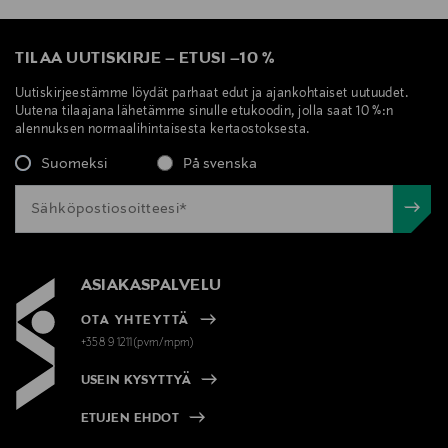
TILAA UUTISKIRJE
–
ETUSI
–
10 %
Uutiskirjeestämme löydät parhaat edut ja ajankohtaiset uutuudet.
Uutena tilaajana lähetämme sinulle etukoodin, jolla saat 10 %:n
alennuksen normaalihintaisesta kertaostoksesta.
Suomeksi
På svenska
ASIAKASPALVELU
OTA YHTEYTTÄ
+358 9 1211(pvm/mpm)
USEIN KYSYTTYÄ
ETUJEN EHDOT