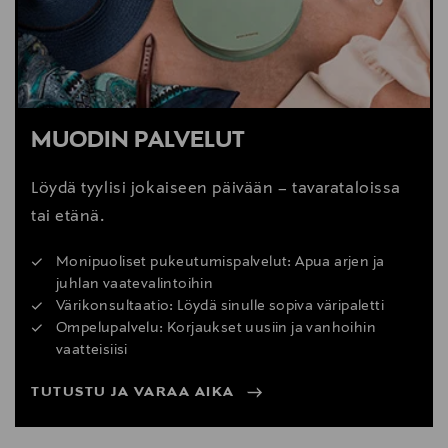
MUODIN PALVELUT
Löydä tyylisi jokaiseen päivään – tavarataloissa
tai etänä.
Monipuoliset pukeutumispalvelut: Apua arjen ja
juhlan vaatevalintoihin
Värikonsultaatio: Löydä sinulle sopiva väripaletti
Ompelupalvelu: Korjaukset uusiin ja vanhoihin
vaatteisiisi
TUTUSTU JA VARAA AIKA