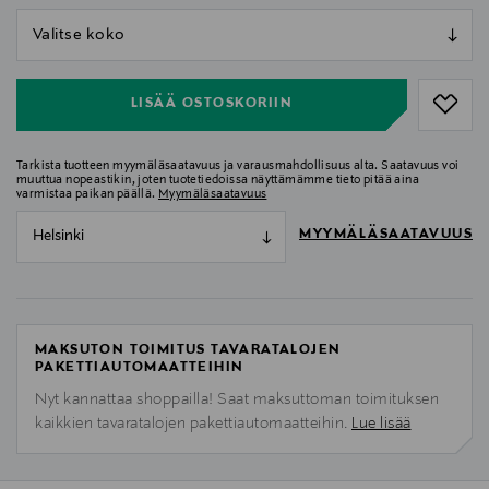
null
null
LISÄÄ OSTOSKORIIN
Tarkista tuotteen myymäläsaatavuus ja varausmahdollisuus alta. Saatavuus voi
muuttua nopeastikin, joten tuotetiedoissa näyttämämme tieto pitää aina
varmistaa paikan päällä.
Myymäläsaatavuus
MYYMÄLÄSAATAVUUS
Helsinki
MAKSUTON TOIMITUS TAVARATALOJEN
PAKETTIAUTOMAATTEIHIN
Nyt kannattaa shoppailla! Saat maksuttoman toimituksen
kaikkien tavaratalojen pakettiautomaatteihin.
Lue lisää