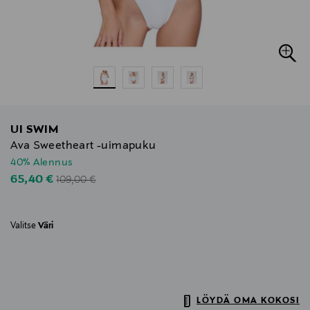
UI SWIM
Ava Sweetheart -uimapuku
40% Alennus
Original Price
Discounted Price
65,40 €
109,00 €
Valitse
Väri
LÖYDÄ OMA KOKOSI