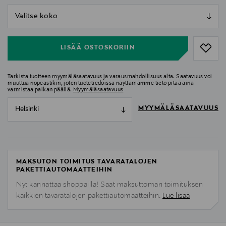
null
null
LISÄÄ OSTOSKORIIN
Tarkista tuotteen myymäläsaatavuus ja varausmahdollisuus alta. Saatavuus voi
muuttua nopeastikin, joten tuotetiedoissa näyttämämme tieto pitää aina
varmistaa paikan päällä.
Myymäläsaatavuus
MYYMÄLÄSAATAVUUS
Helsinki
MAKSUTON TOIMITUS TAVARATALOJEN
PAKETTIAUTOMAATTEIHIN
Nyt kannattaa shoppailla! Saat maksuttoman toimituksen
kaikkien tavaratalojen pakettiautomaatteihin.
Lue lisää