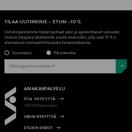
TILAA UUTISKIRJE
–
ETUSI
–
10 %
Uutiskirjeestämme löydät parhaat edut ja ajankohtaiset uutuudet.
Uutena tilaajana lähetämme sinulle etukoodin, jolla saat 10 %:n
alennuksen normaalihintaisesta kertaostoksesta.
Suomeksi
På svenska
ASIAKASPALVELU
OTA YHTEYTTÄ
+358 9 1211(pvm/mpm)
USEIN KYSYTTYÄ
ETUJEN EHDOT