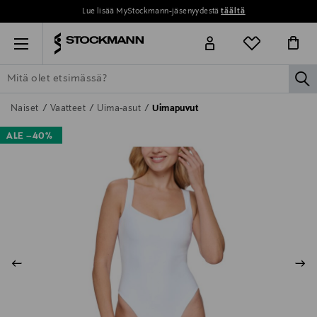
Lue lisää MyStockmann-jäsenyydestä
täältä
Menu
la
ETSI KAIKKI
NAISET
MIEHET
LAPSET
KOTI
KOSMETIIK
Naiset
Vaatteet
Uima-asut
Uimapuvut
ALE –40%