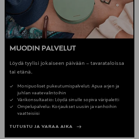
MUODIN PALVELUT
Löydä tyylisi jokaiseen päivään – tavarataloissa
tai etänä.
Monipuoliset pukeutumispalvelut: Apua arjen ja
juhlan vaatevalintoihin
Värikonsultaatio: Löydä sinulle sopiva väripaletti
Ompelupalvelu: Korjaukset uusiin ja vanhoihin
vaatteisiisi
TUTUSTU JA VARAA AIKA