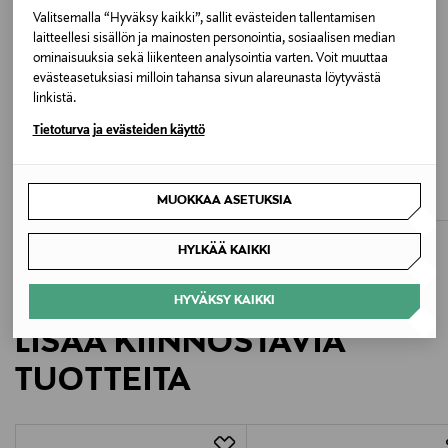
Valitsemalla “Hyväksy kaikki”, sallit evästeiden tallentamisen
WHITE
laitteellesi sisällön ja mainosten personointia, sosiaalisen median
ominaisuuksia sekä liikenteen analysointia varten. Voit muuttaa
evästeasetuksiasi milloin tahansa sivun alareunasta löytyvästä
Valmistusmaa
linkistä.
Latvia
ALE –40%
ALE –41%
Tietoturva ja evästeiden käyttö
MALINA
UI SWIM
Valmistajan tuotenumero
Mandy Bamboo Ring Bandeau -
Ava Scoop -uimapuku
uimapuku
Discounted Price
Original Price
63,00 €
107,00 €
UISSM4
MUOKKAA ASETUKSIA
Discounted Price
Original Price
113,40 €
190,00 €
Valmistaja
HYLKÄÄ KAIKKI
Ui Nordic Oy
HYVÄKSY KAIKKI
Valmistajan osoite
LISÄÄ KIINNOSTAVIA
Lönnrotinkatu 45 L 1, 00180, Helsinki, Finland
TUOTTEITA
Digitaalinen osoite
https://uiswim.com/pages/contact