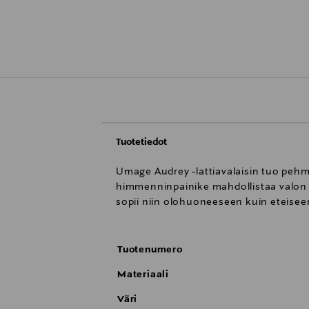
Tuotetiedot
Umage Audrey -lattiavalaisin tuo pehme
himmenninpainike mahdollistaa valon v
sopii niin olohuoneeseen kuin eteiseenk
Tuotenumero
Materiaali
Väri