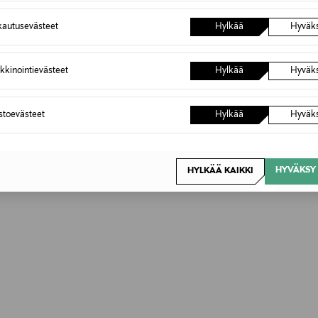
autusevästeet
Hylkää
Hyväk
kkinointievästeet
Hylkää
Hyväk
OTTEITA
astoevästeet
Hylkää
Hyväk
HYVÄKSY 
HYLKÄÄ KAIKKI