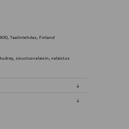
900, Taalintehdas, Finland
Audrey, sisustusvalaisin, valaistus
luessa tuotteen vastaanottamisesta.
tuotteen koosta riippuen