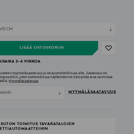
ull
6x15 CM
ull
LISÄÄ OSTOSKORIIN
USAIKA 2–4 VIIKKOA
 tuotteen myymäläsaatavuus ja varausmahdollisuus alta. Saatavuus voi
nopeastikin, joten tuotetiedoissa näyttämämme tieto pitää aina varmistaa
äällä.
Myymäläsaatavuus
MYYMÄLÄSAATAVUUS
elsinki
SUTON TOIMITUS TAVARATALOJEN
ETTIAUTOMAATTEIHIN