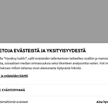
Alk. 6,90 €, kun toimitus on saatavi
IETOJA EVÄSTEISTÄ JA YKSITYISYYDESTÄ
la “Hyväksy kaikki”, sallit evästeiden tallentamisen laitteellesi sisällön ja maino
tia, sosiaalisen median ominaisuuksia sekä liikenteen analysointia varten. Voit 
uksiasi milloin tahansa sivun alareunasta löytyvästä linkistä.
 ja evästeiden käyttö
SE EVÄSTERYHMIÄ
ttämättömät evästeet
Aina hyv