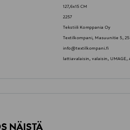
127,6x15 CM
2257
Tekstiili Komppania Oy
Textilkompani, Masuunitie 5, 25
info@textilkompani.fi
lattiavalaisin, valaisin, UMAGE, 
0,00 €
inen tilaukseesi. Voit palauttaa tilaamasi tuotteen 30 vuorokauden ku
0,00 € – 4,90 €
rvitse ilmoittaa palautuksesta etukäteen.
ÖS NÄISTÄ
7,90 €–50,00 € kuljetusyhtiöstä ja 