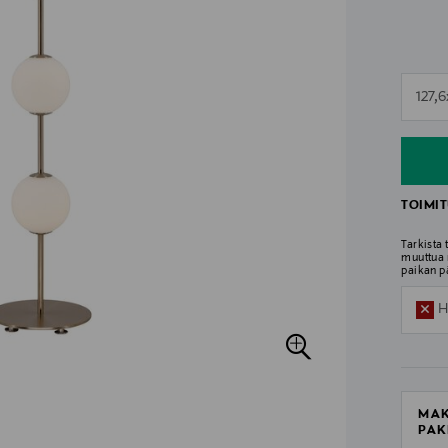
n
127,
n
TOIMIT
Tarkista
muuttua 
paikan p
H
MAK
PAK