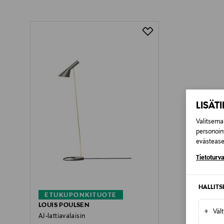
Toimitusaika 2–4 viikkoa
Pikatoimitus Wolt
Toimitusaika 2–4 viikkoa
LISÄT
Valitsemal
personoin
evästeaset
Tietoturva
HALLIT
ETUKUPONKITUOTE
LOUIS POULSEN
+
Väl
AJ-lattiavalaisin