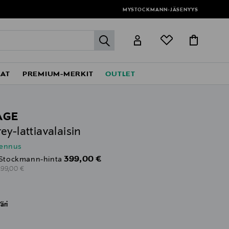
MYSTOCKMANN-JÄSENYYS
label.header.go
EAT
PREMIUM-MERKIT
OUTLET
AGE
ey-lattiavalaisin
lennus
Discounted Price
399,00 €
Stockmann-hinta
riginal Price
499,00 €
äri