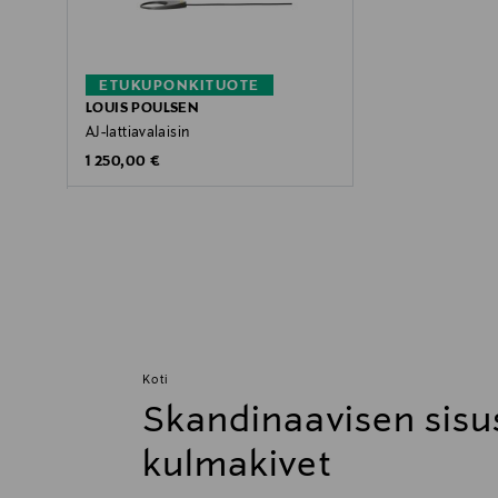
ETUKUPONKITUOTE
LOUIS POULSEN
AJ-lattiavalaisin
Original Price
1 250,00 €
Koti
Skandinaavisen sisu
kulmakivet