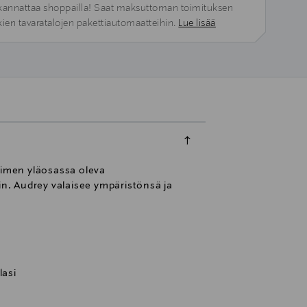
kannattaa shoppailla! Saat maksuttoman toimituksen
kien tavaratalojen pakettiautomaatteihin.
Lue lisää
simen yläosassa oleva
n. Audrey valaisee ympäristönsä ja
lasi