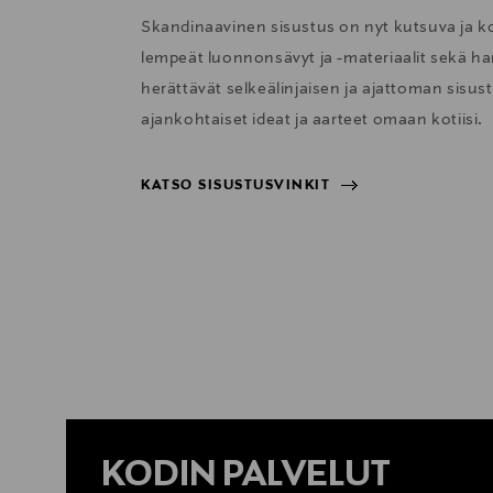
Skandinaavinen sisustus on nyt kutsuva ja 
lempeät luonnonsävyt ja -materiaalit sekä har
herättävät selkeälinjaisen ja ajattoman sisu
ajankohtaiset ideat ja aarteet omaan kotiisi.
KATSO SISUSTUSVINKIT
KATSO SISUSTUSVINKIT
KODIN PALVELUT