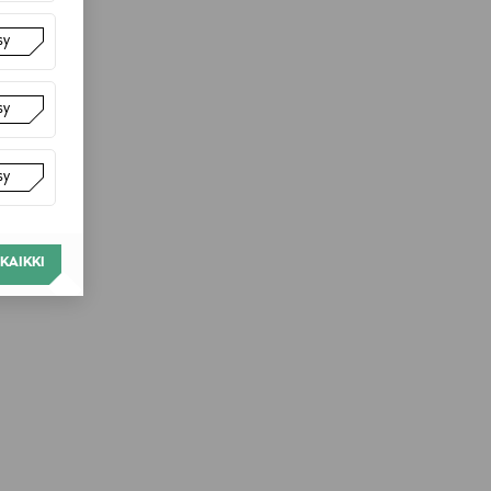
sy
sy
sy
KAIKKI