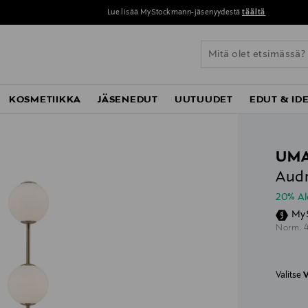
Lue lisää MyStockmann-jäsenyydestä
täältä
KOSMETIIKKA
JÄSENEDUT
UUTUUDET
EDUT & ID
UM
Audr
20% A
My
O
Norm.
Valitse
V