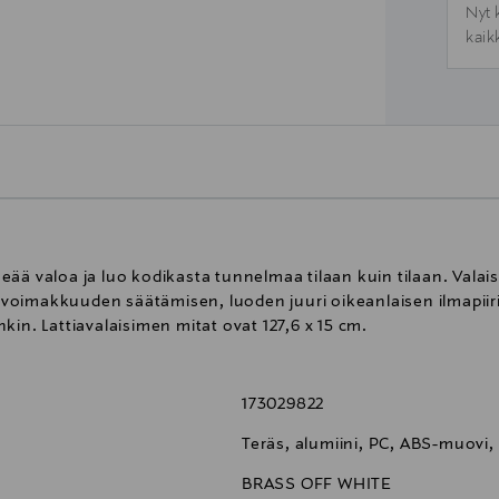
Nyt 
kaik
ää valoa ja luo kodikasta tunnelmaa tilaan kuin tilaan. Valai
oimakkuuden säätämisen, luoden juuri oikeanlaisen ilmapiiri
in. Lattiavalaisimen mitat ovat 127,6 x 15 cm.
173029822
Teräs, alumiini, PC, ABS-muovi, 
BRASS OFF WHITE