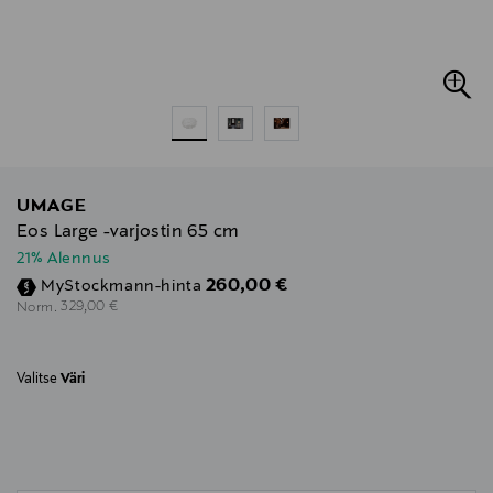
UMAGE
Eos Large -varjostin 65 cm
21% Alennus
Discounted Price
260,00 €
MyStockmann-hinta
Original Price
329,00 €
Norm.
Valitse
Väri