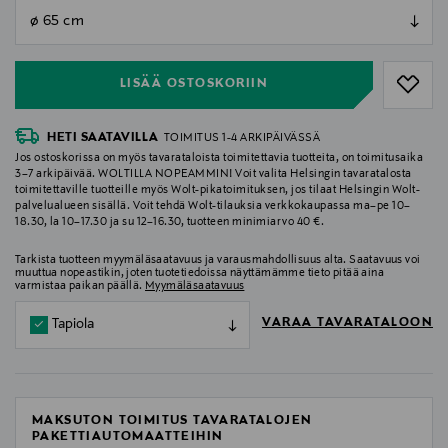
null
null
LISÄÄ OSTOSKORIIN
HETI SAATAVILLA
TOIMITUS 1-4 ARKIPÄIVÄSSÄ
Jos ostoskorissa on myös tavarataloista toimitettavia tuotteita, on toimitusaika
3–7 arkipäivää. WOLTILLA NOPEAMMIN! Voit valita Helsingin tavaratalosta
toimitettaville tuotteille myös Wolt-pikatoimituksen, jos tilaat Helsingin Wolt-
palvelualueen sisällä. Voit tehdä Wolt-tilauksia verkkokaupassa ma–pe 10–
18.30, la 10–17.30 ja su 12–16.30, tuotteen minimiarvo 40 €.
Tarkista tuotteen myymäläsaatavuus ja varausmahdollisuus alta. Saatavuus voi
muuttua nopeastikin, joten tuotetiedoissa näyttämämme tieto pitää aina
varmistaa paikan päällä.
Myymäläsaatavuus
VARAA TAVARATALOON
Tapiola
MAKSUTON TOIMITUS TAVARATALOJEN
PAKETTIAUTOMAATTEIHIN