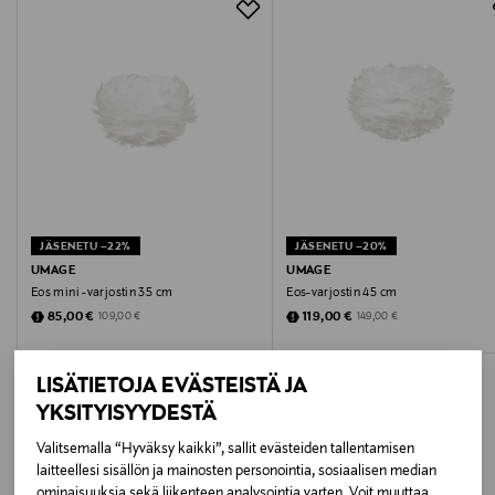
Hanhenhöyhen, paperi, teräs
Pikatoimitus Wolt
Toimitusaika 2–4 viikkoa
Kokotiedot
Alk. 6,90 €, kun toimitus on saatavilla valittuun
osoitteeseen.
ø 65 x 40 cm
Väri
VALKOINEN
JÄSENETU –22%
JÄSENETU –20%
Koko
UMAGE
UMAGE
Eos mini -varjostin 35 cm
Eos-varjostin 45 cm
ø 65 cm
Discounted Price
Discounted Price
Original Price
Original Price
85,00 €
119,00 €
109,00 €
149,00 €
Valmistusmaa
LISÄTIETOJA EVÄSTEISTÄ JA
Kiina
YKSITYISYYDESTÄ
Valmistaja
Valitsemalla “Hyväksy kaikki”, sallit evästeiden tallentamisen
laitteellesi sisällön ja mainosten personointia, sosiaalisen median
LISÄÄ KIINNOSTAVIA
Tekstiili Komppania Oy
ominaisuuksia sekä liikenteen analysointia varten. Voit muuttaa