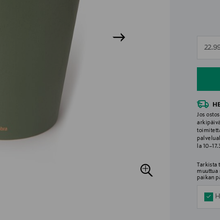
n
22.9
n
H
Jos ostos
arkipäiv
toimitett
palvelua
la 10–17
Tarkista
muuttua 
paikan p
H