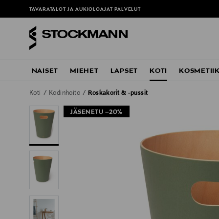
TAVARATALOT JA AUKIOLOAJAT
PALVELUT
NAISET
MIEHET
LAPSET
KOTI
KOSMETII
Koti
Kodinhoito
Roskakorit & -pussit
JÄSENETU –20%