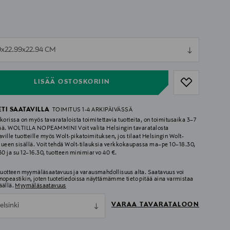
ull
9x22.99x22.94 CM
ull
LISÄÄ OSTOSKORIIN
ETI SAATAVILLA
TOIMITUS 1-4 ARKIPÄIVÄSSÄ
korissa on myös tavarataloista toimitettavia tuotteita, on toimitusaika 3–7
ää. WOLTILLA NOPEAMMIN! Voit valita Helsingin tavaratalosta
aville tuotteille myös Wolt-pikatoimituksen, jos tilaat Helsingin Wolt-
lueen sisällä. Voit tehdä Wolt-tilauksia verkkokaupassa ma–pe 10–18.30,
.30 ja su 12–16.30, tuotteen minimiarvo 40 €.
 tuotteen myymäläsaatavuus ja varausmahdollisuus alta. Saatavuus voi
nopeastikin, joten tuotetiedoissa näyttämämme tieto pitää aina varmistaa
äällä.
Myymäläsaatavuus
VARAA TAVARATALOON
elsinki