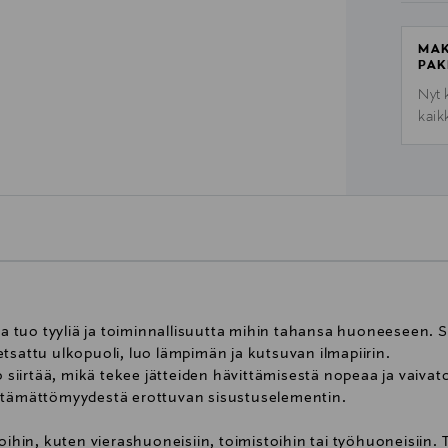
MAK
PAK
Nyt 
kaik
oka tuo tyyliä ja toiminnallisuutta mihin tahansa huoneeseen. 
tsattu ulkopuoli, luo lämpimän ja kutsuvan ilmapiirin.
iirtää, mikä tekee jätteiden hävittämisestä nopeaa ja vaivat
lttämättömyydestä erottuvan sisustuselementin.
oihin, kuten vierashuoneisiin, toimistoihin tai työhuoneisiin. T