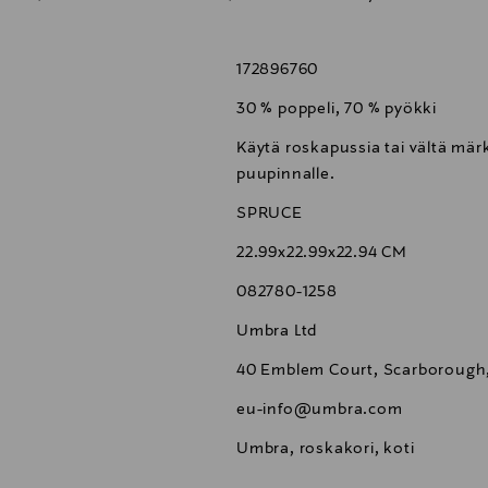
172896760
30 % poppeli, 70 % pyökki
Käytä roskapussia tai vältä mä
puupinnalle.
SPRUCE
22.99x22.99x22.94 CM
082780-1258
Umbra Ltd
40 Emblem Court, Scarborough,
eu-info@umbra.com
Umbra, roskakori, koti