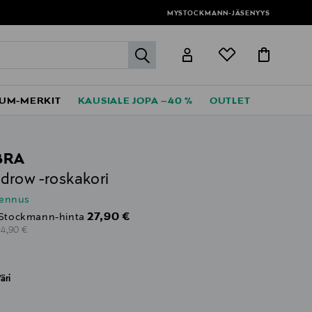
MYSTOCKMANN-JÄSENYYS
label.header.go
UM-MERKIT
KAUSIALE JOPA –40 %
OUTLET
BRA
row -roskakori
lennus
Discounted Price
27,90 €
Stockmann-hinta
riginal Price
34,90 €
äri