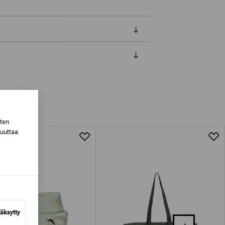
luessa tuotteen vastaanottamisesta.
tuotteen koosta riippuen
sten
lla valittuun osoitteeseen.
muuttaa
äksytty