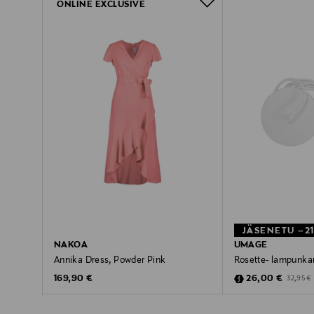
ONLINE EXCLUSIVE
JÄSENETU –2
NAKOA
UMAGE
Annika Dress, Powder Pink
Rosette- lampunkan
Original Price
Discounted Pric
Original 
169,90 €
26,00 €
32,95 €