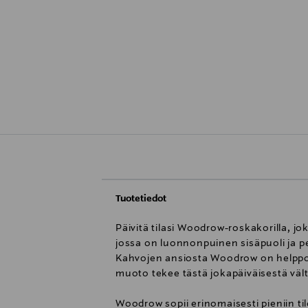
Tuotetiedot
Päivitä tilasi Woodrow-roskakorilla, j
jossa on luonnonpuinen sisäpuoli ja pe
Kahvojen ansiosta Woodrow on helppo s
muoto tekee tästä jokapäiväisestä vä
Woodrow sopii erinomaisesti pieniin til