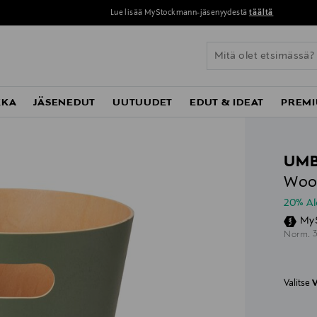
Lue lisää MyStockmann-jäsenyydestä
täältä
KKA
JÄSENEDUT
UUTUUDET
EDUT & IDEAT
PREMI
UM
Wood
20% A
My
O
Norm.
Valitse
V