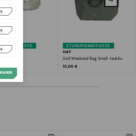
sy
sy
KUPONKITUOTE
ETUKUPONKITUOTE
sy
HAY
ossut
Grid Weekend Bag Small -laukku
 Price
Original Price
€
51,00 €
KAIKKI