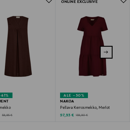
ONLINE EXCLUSIVE
–41%
ALE –30%
UENT
NAKOA
-mekko
Pellava Kerrosmekko, Merlot
ted Price
Discounted Price
Original Price
Original Price
€
97,93 €
59,95 €
139,90 €