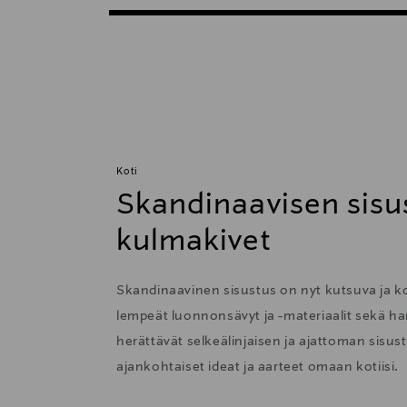
Koti
Skandinaavisen sisu
kulmakivet
Skandinaavinen sisustus on nyt kutsuva ja 
lempeät luonnonsävyt ja -materiaalit sekä har
herättävät selkeälinjaisen ja ajattoman sisu
ajankohtaiset ideat ja aarteet omaan kotiisi.