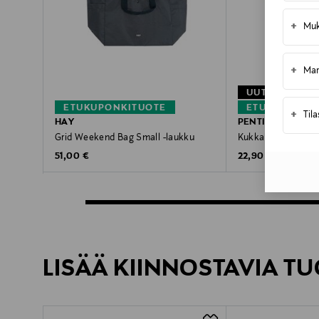
+
Muk
+
Mar
UUTTA
ETUKUPONKITUOTE
ETUKUPONKI
+
Til
HAY
PENTIK
Grid Weekend Bag Small -laukku
Kukkakeiju-ruokal
Original Price
Original Price
51,00 €
22,90 €
LISÄÄ KIINNOSTAVIA TU