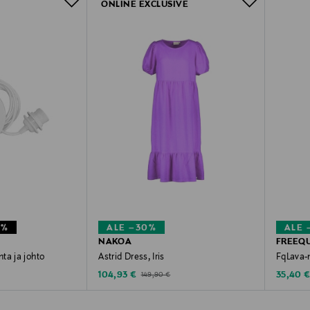
ONLINE EXCLUSIVE
1%
ALE –30%
ALE 
NAKOA
FREEQ
ta ja johto
Astrid Dress, Iris
FqLava
e
Discounted Price
Discoun
Price
Original Price
104,93 €
35,40 
149,90 €