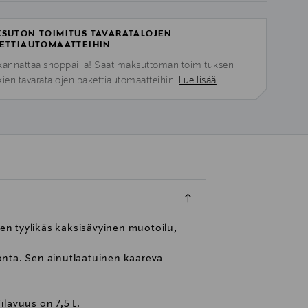
SUTON TOIMITUS TAVARATALOJEN
ETTIAUTOMAATTEIHIN
kannattaa shoppailla! Saat maksuttoman toimituksen
kien tavaratalojen pakettiautomaatteihin.
Lue lisää
Sen tyylikäs kaksisävyinen muotoilu,
onta. Sen ainutlaatuinen kaareva
ilavuus on 7,5 L.