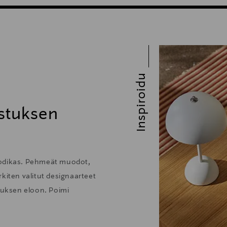
Inspiroidu
stuksen
kodikas. Pehmeät muodot,
kiten valitut designaarteet
stuksen eloon. Poimi