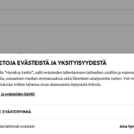
0,00 €
inen tilaukseesi. Voit palauttaa tilaamasi tuotteen 30 vuorokauden ku
0,00 € – 4,90 €
rvitse ilmoittaa palautuksesta etukäteen.
ÖS NÄISTÄ
7,90 €–50,00 € kuljetusyhtiöstä ja 
IETOJA EVÄSTEISTÄ JA YKSITYISYYDESTÄ
la “Hyväksy kaikki”, sallit evästeiden tallentamisen laitteellesi sisällön ja maino
Alk. 6,90 €, kun toimitus on saatavi
tia, sosiaalisen median ominaisuuksia sekä liikenteen analysointia varten. Voit 
uksiasi milloin tahansa sivun alareunasta löytyvästä linkistä.
 ja evästeiden käyttö
SE EVÄSTERYHMIÄ
ttämättömät evästeet
Aina hyv