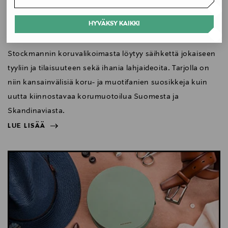
Uusi koruvalikoima tuo
säihkettä tyyliin
HYVÄKSY KAIKKI
Stockmannin koruvalikoimasta löytyy säihkettä jokaiseen
tyyliin ja tilaisuuteen sekä ihania lahjaideoita. Tarjolla on
niin kansainvälisiä koru- ja muotifanien suosikkeja kuin
uutta kiinnostavaa korumuotoilua Suomesta ja
Skandinaviasta.
LUE LISÄÄ
NÄYTÄ VÄHEMMÄN
LUE LISÄÄ