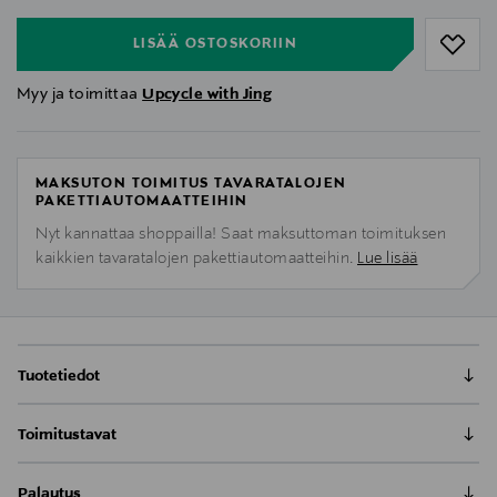
LISÄÄ OSTOSKORIIN
Myy ja toimittaa
Upcycle with Jing
MAKSUTON TOIMITUS TAVARATALOJEN
PAKETTIAUTOMAATTEIHIN
Nyt kannattaa shoppailla! Saat maksuttoman toimituksen
kaikkien tavaratalojen pakettiautomaatteihin.
Lue lisää
Tuotetiedot
Käsintehdyt kierrätetyistä muovipulloista, 18K
Toimitustavat
kullattua kuparia, allergisoimattomat. Tilaustuote:
tilaus valmistetaan 5-8 päivän sisällä studiollamme
Toimitus postiin tai noutopisteeseen
Helsingissä.
Palautus