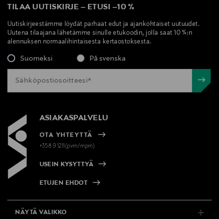
TILAA UUTISKIRJE
–
ETUSI
–
10 %
Uutiskirjeestämme löydät parhaat edut ja ajankohtaiset uutuudet.
Uutena tilaajana lähetämme sinulle etukoodin, jolla saat 10 %:n
alennuksen normaalihintaisesta kertaostoksesta.
Suomeksi
På svenska
ASIAKASPALVELU
OTA YHTEYTTÄ
+358 9 1211(pvm/mpm)
USEIN KYSYTTYÄ
ETUJEN EHDOT
NÄYTÄ VALIKKO