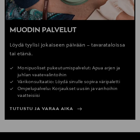
MUODIN PALVELUT
Löydä tyylisi jokaiseen päivään – tavarataloissa
tai etänä.
Monipuoliset pukeutumispalvelut: Apua arjen ja
juhlan vaatevalintoihin
Värikonsultaatio: Löydä sinulle sopiva väripaletti
Ompelupalvelu: Korjaukset uusiin ja vanhoihin
vaatteisiisi
TUTUSTU JA VARAA AIKA