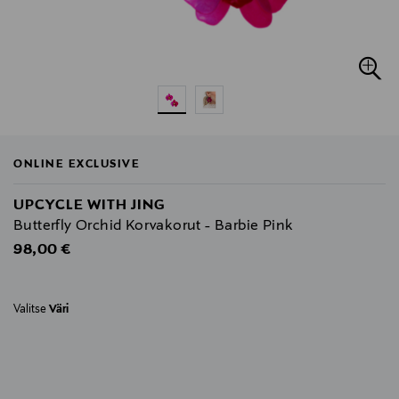
ONLINE EXCLUSIVE
UPCYCLE WITH JING
Butterfly Orchid Korvakorut - Barbie Pink
Original Price
98,00 €
Valitse
Väri
null
null