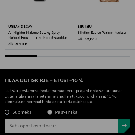
URBAN DECAY
MIU MIU
All Nighter Makeup Setting Spray
Miutine Eau de Parfum -tuoksu
Natural Finish -meikinkiinnityssuihke
Original Price
alk.
92,00 €
Original Price
alk.
21,90 €
TILAA UUTISKIRJE
–
ETUSI
–
10 %
Uutiskirjeestämme löydät parhaat edut ja ajankohtaiset uutuudet.
Uutena tilaajana lähetämme sinulle etukoodin, jolla saat 10 %:n
alennuksen normaalihintaisesta kertaostoksesta.
Suomeksi
På svenska