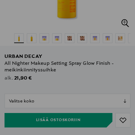
URBAN DECAY
All Nighter Makeup Setting Spray Glow Finish -
meikinkiinnityssuihke
Original Price
21,90 €
alk.
null
null
LISÄÄ OSTOSKORIIN