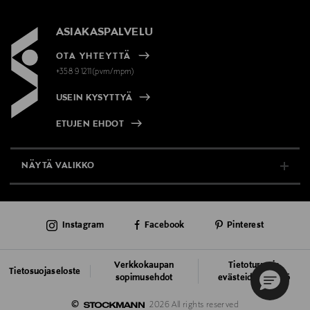
ASIAKASPALVELU
OTA YHTEYTTÄ
+358 9 1211(pvm/mpm)
USEIN KYSYTTYÄ
ETUJEN EHDOT
NÄYTÄ VALIKKO
TUKI & INFO
Instagram
Facebook
Pinterest
AJANKOHTAISTA
PALVELUT
Verkkokaupan
Tietoturva ja
Tietosuojaseloste
sopimusehdot
evästeiden käyttö
VASTUULLISUUS
©
2026 All rights reserved