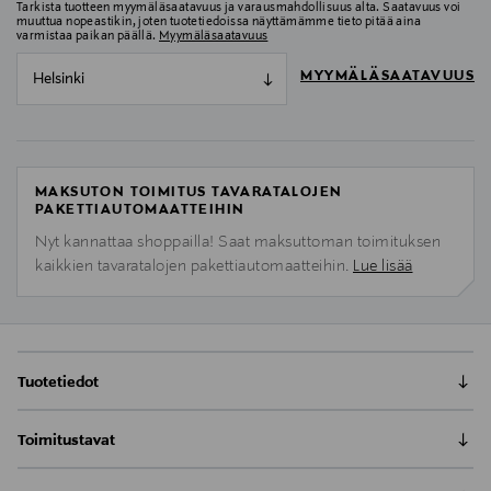
Tarkista tuotteen myymäläsaatavuus ja varausmahdollisuus alta. Saatavuus voi
muuttua nopeastikin, joten tuotetiedoissa näyttämämme tieto pitää aina
varmistaa paikan päällä.
Myymäläsaatavuus
MYYMÄLÄSAATAVUUS
Helsinki
MAKSUTON TOIMITUS TAVARATALOJEN
PAKETTIAUTOMAATTEIHIN
Nyt kannattaa shoppailla! Saat maksuttoman toimituksen
kaikkien tavaratalojen pakettiautomaatteihin.
Lue lisää
Tuotetiedot
Viimeistelysuihke pysyy iholla jopa 24 tuntia, upean
Toimitustavat
kosteutetulle ja hehkuvalle iholle.Sano hyvästit
meikkikatastrofeille! Muutama suihkaus riittää
Nouto tavaratalosta