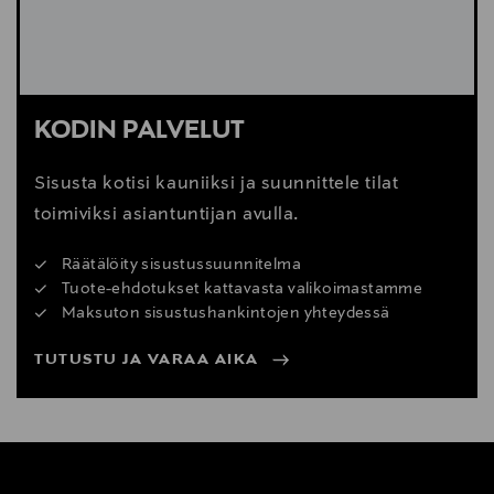
•Painikkeella ohjattavat toiminnot
•Ääniohjausavustajan tuki
AKKU JA LATAUS
•USB Type-C -lataus
KODIN PALVELUT
•Kokonaislatausaika: 2 tuntia
•Nopea lataus 10 minuutissa: 1 tunti kuunteluaikaa
Sisusta kotisi kauniiksi ja suunnittele tilat
•Akun koko: 500 mAh
toimiviksi asiantuntijan avulla.
PAKKAUKSESSA
Räätälöity sisustussuunnitelma
•Kuulokkeet
Tuote-ehdotukset kattavasta valikoimastamme
•Pikakäyttöopas
Maksuton sisustushankintojen yhteydessä
KESTÄVYYS
TUTUSTU JA VARAA AIKA
Urbanistalla tavoitteenamme on toimia
mahdollisimman kestävällä tavalla. Tämä tarkoittaa
meille sitä, että tarjoamme innovatiivisia ja
ympäristöystävällisiä tuotteita kilpailukykyisesti,
samalla kantamalla vastuumme liiketoimintamme
vaikutuksista ympäröivään maailmaan.