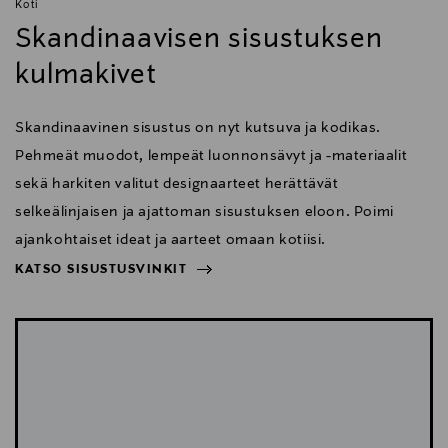
•Kuunteluaika: 50 tuntia
Koti
•Puheaika: 40 tuntia
Skandinaavisen sisustuksen
kulmakivet
VASTAMELU
•Aktiivinen vastamelu (ANC)
•Syvyys jopa 25 dB
Skandinaavinen sisustus on nyt kutsuva ja kodikas.
•Taajuusalue jopa 2000 Hz
Pehmeät muodot, lempeät luonnonsävyt ja -materiaalit
PUHEENLAATU
sekä harkiten valitut designaarteet herättävät
•Mikrofoniin liittyvä melunvaimennus: Yksittäinen
selkeälinjaisen ja ajattoman sisustuksen eloon. Poimi
mikrofoni ENC
ajankohtaiset ideat ja aarteet omaan kotiisi.
•Mikrofoni: EMC
•Mikrofoni määrät: 3 yhteensä
KATSO SISUSTUSVINKIT
NÄYTÄ VÄHEMMÄN
YHDISTETTÄVYYS
KATSO SISUSTUSVINKIT
•Bluetooth-versio: 5.3
•Bluetooth-kantama: 10 metriä
•Bluetooth-profiilit: A2DP, AVRCP, HFP
•Bluetooth-multipoint: Kyllä
MUUT OMINAISUUDET