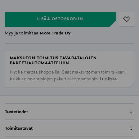
null
LISÄÄ OSTOSKORIIN
Myy ja toimittaa
More Trade Oy
MAKSUTON TOIMITUS TAVARATALOJEN
PAKETTIAUTOMAATTEIHIN
Nyt kannattaa shoppailla! Saat maksuttoman toimituksen
kaikkien tavaratalojen pakettiautomaatteihin.
Lue lisää
Tuotetiedot
Urbanista Valencia over-ear kuulokkeet on suunniteltu
Toimitustavat
erityisesti niille, jotka arvostavat tyyliä, mukavuutta ja
huipputason suorituskykyä. Rikas äänenlaatu ja jopa