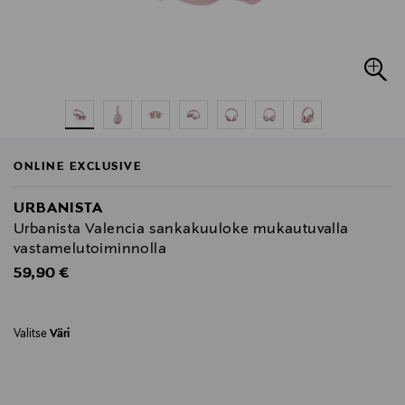
ONLINE EXCLUSIVE
URBANISTA
Urbanista Valencia sankakuuloke mukautuvalla
vastamelutoiminnolla
Original Price
59,90 €
Valitse
Väri
null