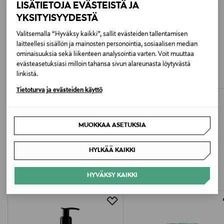
LISÄTIETOJA EVÄSTEISTÄ JA
YKSITYISYYDESTÄ
Väri
Valitsemalla “Hyväksy kaikki”, sallit evästeiden tallentamisen
NOCOL
laitteellesi sisällön ja mainosten personointia, sosiaalisen median
URTEKRAM
URTEKRAM
ominaisuuksia sekä liikenteen analysointia varten. Voit muuttaa
Koko
Fluoriton Aloe Vera -hammastahna 75
Soft Wild Rose Shampoo 250 ml
evästeasetuksiasi milloin tahansa sivun alareunasta löytyvästä
ml
Original Price
7,90 €
linkistä.
250 ml
Original Price
3,90 €
Tietoturva ja evästeiden käyttö
Valmistusmaa
Tanska
MUOKKAA ASETUKSIA
Valmistajan tuotenumero
LISÄÄ KIINNOSTAVIA
HYLKÄÄ KAIKKI
1000619
TUOTTEITA
HYVÄKSY KAIKKI
Valmistaja
Midsona Finland Oy
Valmistajan osoite