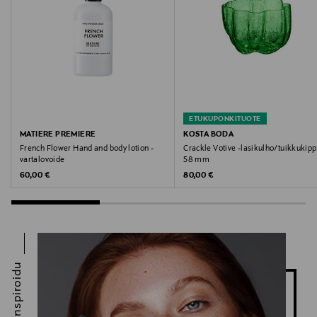
Midsona Finland Oy, PL/BOX 5, FI-01511 VANTAA,
FINLAND
Digitaalinen osoite
tilaukset@midsona.fi
ETUKUPONKITUOTE
MATIERE PREMIERE
KOSTA BODA
French Flower Hand and body lotion -
Crackle Votive -lasikulho/tuikkukip
vartalovoide
58 mm
Original Price
Original Price
60,00 €
80,00 €
Inspiroidu