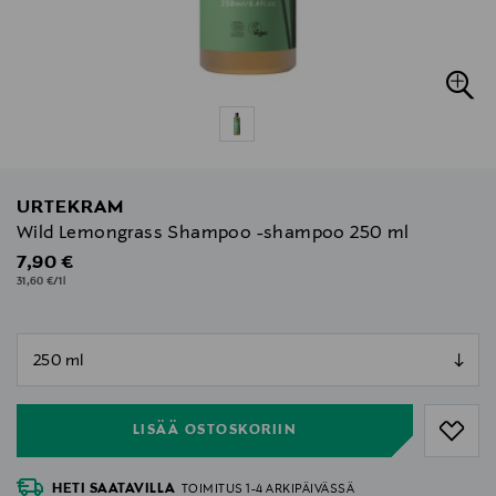
URTEKRAM
Wild Lemongrass Shampoo -shampoo 250 ml
Original Price
7,90 €
31,60 €/1l
null
null
LISÄÄ OSTOSKORIIN
HETI SAATAVILLA
TOIMITUS 1-4 ARKIPÄIVÄSSÄ