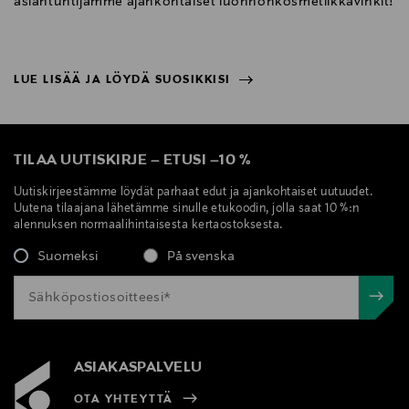
asiantuntijamme ajankohtaiset luonnonkosmetiikkavinkit!
LUE LISÄÄ JA LÖYDÄ SUOSIKKISI
NÄYTÄ VÄHEMMÄN
LUE LISÄÄ JA LÖYDÄ SUOSIKKISI
TILAA UUTISKIRJE
–
ETUSI
–
10 %
Uutiskirjeestämme löydät parhaat edut ja ajankohtaiset uutuudet.
Uutena tilaajana lähetämme sinulle etukoodin, jolla saat 10 %:n
alennuksen normaalihintaisesta kertaostoksesta.
Suomeksi
På svenska
ASIAKASPALVELU
OTA YHTEYTTÄ