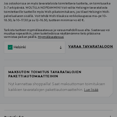
Jos ostoskorissa on myös tavarataloista toimitettavia tuotteita, on toimitusaika
3–7 arkipäivää. WOLTILLA NOPEAMMIN! Voit valita Helsingin tavaratalosta
toimitettaville tuotteille myös Wolt-pikatoimituksen, jos tilaat Helsingin Wolt-
palvelualueen sisällä. Voit tehdä Wolt-tilauksia verkkokaupassa ma–pe 10–
18.30, la 10–17.30 ja su 12–16.30, tuotteen minimiarvo 40 €.
Tarkista tuotteen myymäläsaatavuus ja varausmahdollisuus alta. Saatavuus voi
muuttua nopeastikin, joten tuotetiedoissa näyttämämme tieto pitää aina
varmistaa paikan päällä.
Myymäläsaatavuus
VARAA TAVARATALOON
Helsinki
MAKSUTON TOIMITUS TAVARATALOJEN
PAKETTIAUTOMAATTEIHIN
Nyt kannattaa shoppailla! Saat maksuttoman toimituksen
kaikkien tavaratalojen pakettiautomaatteihin.
Lue lisää