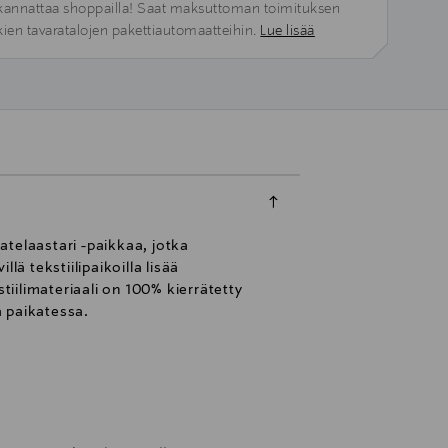
kannattaa shoppailla! Saat maksuttoman toimituksen
kien tavaratalojen pakettiautomaatteihin.
Lue lisää
telaastari -paikkaa, jotka
ä tekstiilipaikoilla lisää
tiilimateriaali on 100% kierrätetty
 paikatessa.