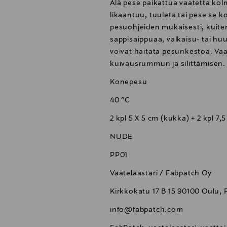
Älä pese paikattua vaatetta ko
likaantuu, tuuleta tai pese se ko
pesuohjeiden mukaisesti, kuite
sappisaippuaa, valkaisu- tai huu
voivat haitata pesunkestoa. Va
kuivausrummun ja silittämisen.
Konepesu
40 °C
2 kpl 5 X 5 cm (kukka) + 2 kpl 7,5
NUDE
PP01
Vaatelaastari / Fabpatch Oy
Kirkkokatu 17 B 15 90100 Oulu, 
info@fabpatch.com