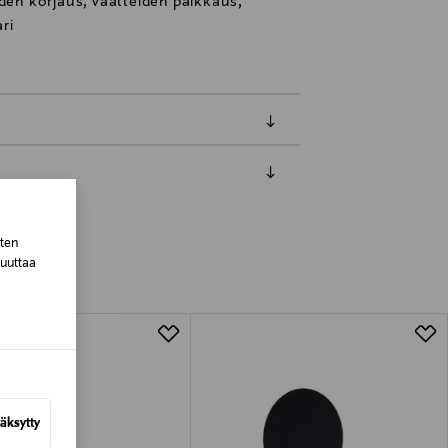
iden korjaus, vaatteiden paikkaus,
ari
luessa tuotteen vastaanottamisesta.
sten
muuttaa
tuotteen koosta riippuen
lla valittuun osoitteeseen.
äksytty