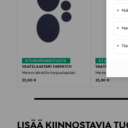
+
Muk
+
Mar
+
Til
ETUKUPONKITUOTE
ETUKUPONKI
VAATELAASTARI FABPATCH
VAATELAASTARI 
Merino-tekstiilin korjauslaastari
Merino-tekstiilin ko
Original Price
Original Price
23,90 €
23,90 €
LISÄÄ KIINNOSTAVIA TU