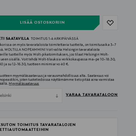
ull
ull
LISÄÄ OSTOSKORIIN
ETI SAATAVILLA
TOIMITUS 1-4 ARKIPÄIVÄSSÄ
korissa on myös tavarataloista toimitettavia tuotteita, on toimitusaika 3–7
ää. WOLTILLA NOPEAMMIN! Voit valita Helsingin tavaratalosta
aville tuotteille myös Wolt-pikatoimituksen, jos tilaat Helsingin Wolt-
lueen sisällä. Voit tehdä Wolt-tilauksia verkkokaupassa ma–pe 10–18.30,
.30 ja su 12–16.30, tuotteen minimiarvo 40 €.
 tuotteen myymäläsaatavuus ja varausmahdollisuus alta. Saatavuus voi
nopeastikin, joten tuotetiedoissa näyttämämme tieto pitää aina varmistaa
äällä.
Myymäläsaatavuus
VARAA TAVARATALOON
elsinki
SUTON TOIMITUS TAVARATALOJEN
ETTIAUTOMAATTEIHIN