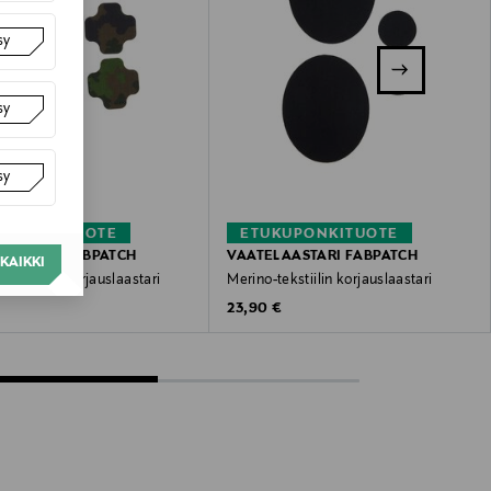
sy
sy
sy
KUPONKITUOTE
ETUKUPONKITUOTE
AASTARI FABPATCH
VAATELAASTARI FABPATCH
KAIKKI
tekstiilin korjauslaastari
Merino-tekstiilin korjauslaastari
 Price
Original Price
23,90 €