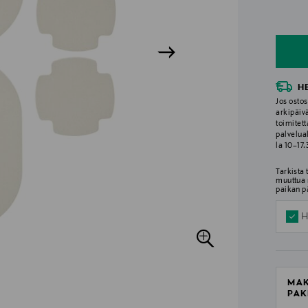
n
n
H
Jos ostos
arkipäiv
toimitett
palvelua
la 10–17
Tarkista
muuttua 
paikan p
H
MAK
PAK