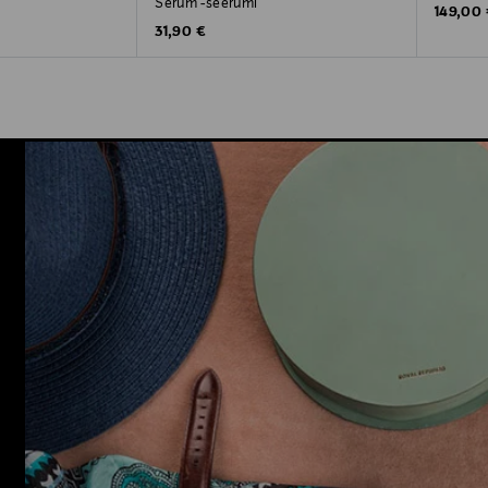
Serum -seerumi
Original
149,00
Original Price
31,90 €