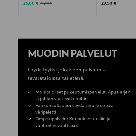
Discounted Price
Original Price
Original Price
23,60 €
29,90 €
59,90 €
MUODIN PALVELUT
Löydä tyylisi jokaiseen päivään –
tavarataloissa tai etänä.
Monipuoliset pukeutumispalvelut: Apua arjen
ja juhlan vaatevalintoihin
Värikonsultaatio: Löydä sinulle sopiva
väripaletti
Ompelupalvelu: Korjaukset uusiin ja
vanhoihin vaatteisiisi