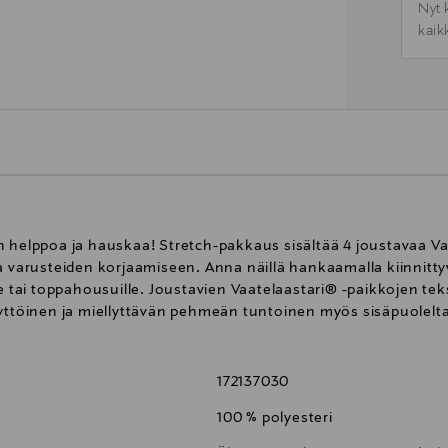
Nyt 
kaik
 helppoa ja hauskaa! Stretch-pakkaus sisältää 4 joustavaa Vaa
 varusteiden korjaamiseen. Anna näillä hankaamalla kiinnittyvill
e tai toppahousuille. Joustavien Vaatelaastari® -paikkojen teks
äyttöinen ja miellyttävän pehmeän tuntoinen myös sisäpuolelta
172137030
100 % polyesteri