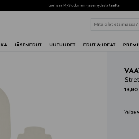
Lue lisää MyStockmann-jäsenyydestä
täältä
KKA
JÄSENEDUT
UUTUUDET
EDUT & IDEAT
PREMI
VAA
Stre
Origin
13,90
Valitse
V