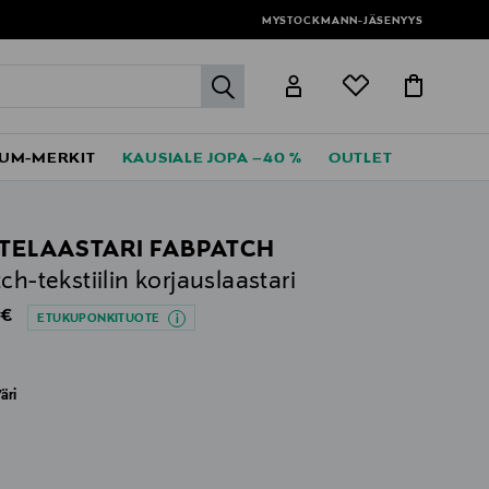
MYSTOCKMANN-JÄSENYYS
label.header.go
UM-MERKIT
KAUSIALE JOPA –40 %
OUTLET
TELAASTARI FABPATCH
tch-tekstiilin korjauslaastari
al Price
 €
ETUKUPONKITUOTE
äri