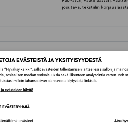
FabPatch, vaatelaastari, vaatte
josutava, tekstiilin korjauslaast
0,00 €
inen tilaukseesi. Voit palauttaa tilaamasi tuotteen 30 vuorokauden ku
IETOJA EVÄSTEISTÄ JA YKSITYISYYDESTÄ
0,00 € – 4,90 €
rvitse ilmoittaa palautuksesta etukäteen.
la “Hyväksy kaikki”, sallit evästeiden tallentamisen laitteellesi sisällön ja maino
ÖS NÄISTÄ
tia, sosiaalisen median ominaisuuksia sekä liikenteen analysointia varten. Voit 
7,90 €–50,00 € kuljetusyhtiöstä ja 
uksiasi milloin tahansa sivun alareunasta löytyvästä linkistä.
 ja evästeiden käyttö
Alk. 6,90 €, kun toimitus on saatavi
SE EVÄSTERYHMIÄ
ttämättömät evästeet
Aina hyv