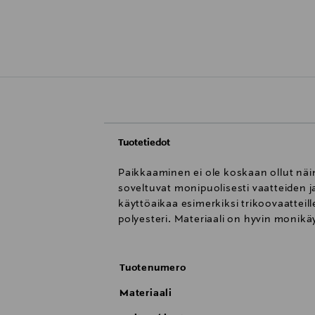
Tuotetiedot
Paikkaaminen ei ole koskaan ollut näin
soveltuvat monipuolisesti vaatteiden ja
käyttöaikaa esimerkiksi trikoovaatteill
polyesteri. Materiaali on hyvin monik
Tuotenumero
Materiaali