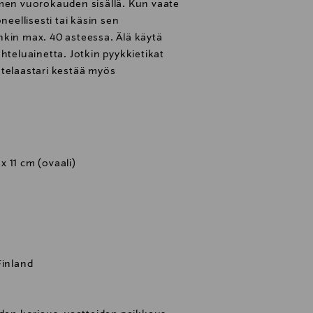
lmen vuorokauden sisällä. Kun vaate
neellisesti tai käsin sen
nkin max. 40 asteessa. Älä käytä
hteluainetta. Jotkin pyykkietikat
atelaastari kestää myös
 x 11 cm (ovaali)
Finland