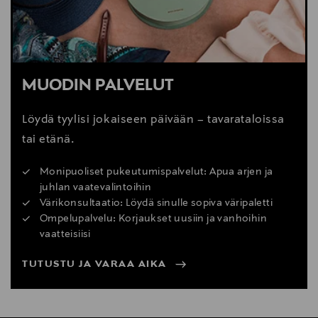
MUODIN PALVELUT
Löydä tyylisi jokaiseen päivään – tavarataloissa
tai etänä.
Monipuoliset pukeutumispalvelut: Apua arjen ja
juhlan vaatevalintoihin
Värikonsultaatio: Löydä sinulle sopiva väripaletti
Ompelupalvelu: Korjaukset uusiin ja vanhoihin
vaatteisiisi
TUTUSTU JA VARAA AIKA