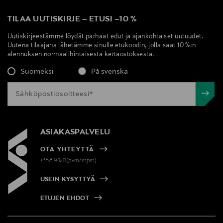
TILAA UUTISKIRJE
–
ETUSI
–
10 %
Uutiskirjeestämme löydät parhaat edut ja ajankohtaiset uutuudet.
Uutena tilaajana lähetämme sinulle etukoodin, jolla saat 10 %:n
alennuksen normaalihintaisesta kertaostoksesta.
Suomeksi
På svenska
ASIAKASPALVELU
OTA YHTEYTTÄ
+358 9 1211(pvm/mpm)
USEIN KYSYTTYÄ
ETUJEN EHDOT