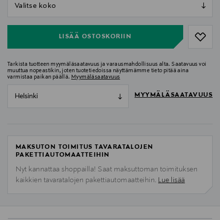
null
null
LISÄÄ OSTOSKORIIN
Tarkista tuotteen myymäläsaatavuus ja varausmahdollisuus alta. Saatavuus voi
muuttua nopeastikin, joten tuotetiedoissa näyttämämme tieto pitää aina
varmistaa paikan päällä.
Myymäläsaatavuus
MYYMÄLÄSAATAVUUS
Helsinki
MAKSUTON TOIMITUS TAVARATALOJEN
PAKETTIAUTOMAATTEIHIN
Nyt kannattaa shoppailla! Saat maksuttoman toimituksen
kaikkien tavaratalojen pakettiautomaatteihin.
Lue lisää