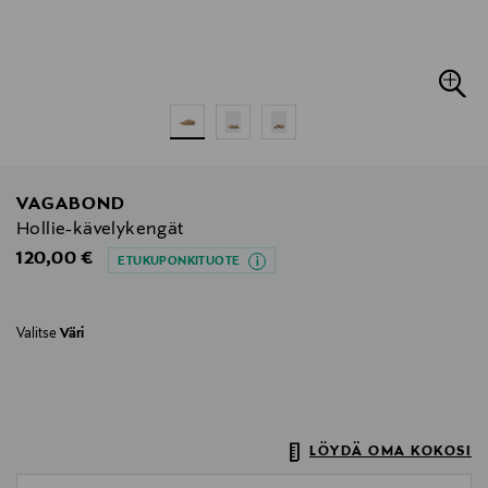
VAGABOND
Hollie-kävelykengät
Original Price
120,00 €
ETUKUPONKITUOTE
Valitse
Väri
LÖYDÄ OMA KOKOSI