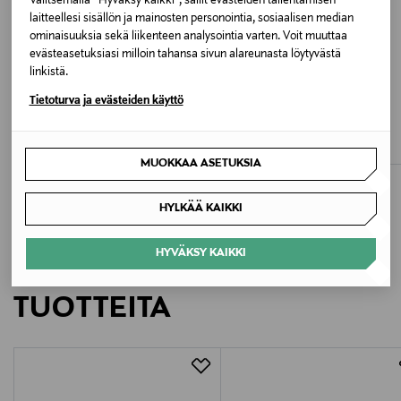
Valitsemalla “Hyväksy kaikki”, sallit evästeiden tallentamisen
28 NOUGAT
laitteellesi sisällön ja mainosten personointia, sosiaalisen median
ominaisuuksia sekä liikenteen analysointia varten. Voit muuttaa
evästeasetuksiasi milloin tahansa sivun alareunasta löytyvästä
Valmistusmaa
linkistä.
Vietnam
ALE –40%
ETUKUPONKITUOTE
Tietoturva ja evästeiden käyttö
PAVEMENT
ARA
Marin-purjehduskengät
Alabama-nahkamokkasiinit
Valmistajan tuotenumero
Discounted Price
Original Price
Original Price
83,40 €
114,95 €
140,00 €
6123-040
MUOKKAA ASETUKSIA
Valmistaja
HYLKÄÄ KAIKKI
Vagabond Shoemaker
HYVÄKSY KAIKKI
LISÄÄ KIINNOSTAVIA
Valmistajan osoite
TUOTTEITA
Vagabond Shoemakers R1 AB, Birger Svenssons Väg
36, SE-432 40 Varberg, Sweden
Digitaalinen osoite