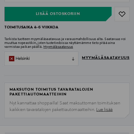
LISÄÄ OSTOSKORIIN
TOIMITUSAIKA 4-6 VIIKKOA
Tarkista tuotteen myymäläsaatavuus ja varausmahdollisuus alta. Saatavuus voi
muuttua nopeastikin, joten tuotetiedoissa näyttämämme tieto pitää aina
varmistaa paikan päällä.
Myymäläsaatavuus
MYYMÄLÄSAATAVUUS
Helsinki
MAKSUTON TOIMITUS TAVARATALOJEN
PAKETTIAUTOMAATTEIHIN
Nyt kannattaa shoppailla! Saat maksuttoman toimituksen
kaikkien tavaratalojen pakettiautomaatteihin.
Lue lisää