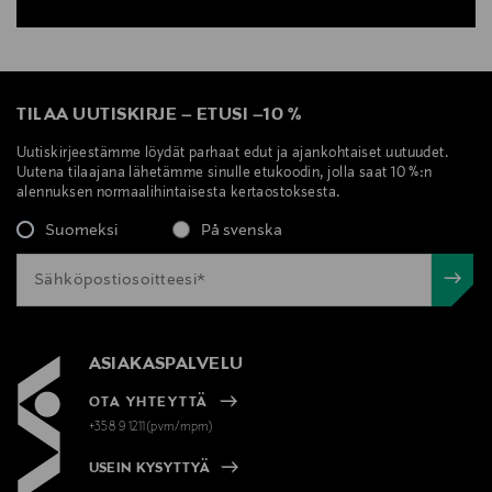
TILAA UUTISKIRJE
–
ETUSI
–
10 %
Uutiskirjeestämme löydät parhaat edut ja ajankohtaiset uutuudet.
Uutena tilaajana lähetämme sinulle etukoodin, jolla saat 10 %:n
alennuksen normaalihintaisesta kertaostoksesta.
Suomeksi
På svenska
ASIAKASPALVELU
OTA YHTEYTTÄ
+358 9 1211(pvm/mpm)
USEIN KYSYTTYÄ