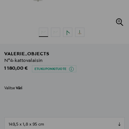
VALERIE_OBJECTS
N°4-kattovalaisin
Original Price
1 180,00 €
ETUKUPONKITUOTE
Valitse
Väri
null
null