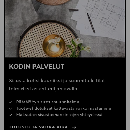
Veldkant 21, 2550, Kontich, Belgium
Digitaalinen osoite
info@serax.com
Avainsanat
valerie_objects, Muller Van Severen, teräsvalaisin,
riippuvalaisin, valaisin, lamppu
KODIN PALVELUT
Sisusta kotisi kauniiksi ja suunnittele tilat
toimiviksi asiantuntijan avulla.
Räätälöity sisustussuunnitelma
Tuote-ehdotukset kattavasta valikoimastamme
Maksuton sisustushankintojen yhteydessä
TUTUSTU JA VARAA AIKA