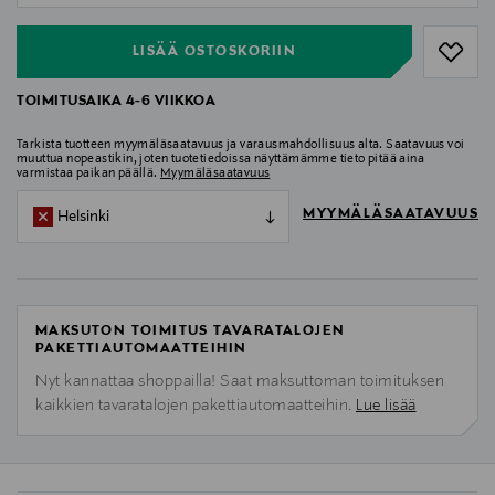
LISÄÄ OSTOSKORIIN
TOIMITUSAIKA 4-6 VIIKKOA
Tarkista tuotteen myymäläsaatavuus ja varausmahdollisuus alta. Saatavuus voi
muuttua nopeastikin, joten tuotetiedoissa näyttämämme tieto pitää aina
varmistaa paikan päällä.
Myymäläsaatavuus
MYYMÄLÄSAATAVUUS
Helsinki
MAKSUTON TOIMITUS TAVARATALOJEN
PAKETTIAUTOMAATTEIHIN
Nyt kannattaa shoppailla! Saat maksuttoman toimituksen
kaikkien tavaratalojen pakettiautomaatteihin.
Lue lisää