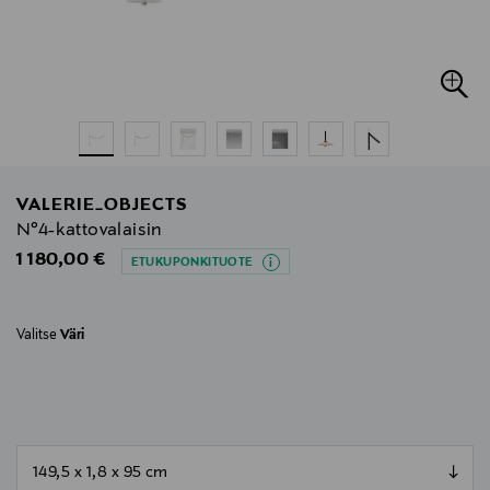
VALERIE_OBJECTS
N°4-kattovalaisin
Original Price
1 180,00 €
ETUKUPONKITUOTE
Valitse
Väri
null
null