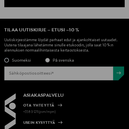
TILAA UUTISKIRJE
–
ETUSI
–
10 %
Uutiskirjeestämme löydät parhaat edut ja ajankohtaiset uutuudet.
Uutena tilaajana lähetämme sinulle etukoodin, jolla saat 10 %:n
alennuksen normaalihintaisesta kertaostoksesta.
Suomeksi
På svenska
ASIAKASPALVELU
OTA YHTEYTTÄ
+358 9 1211(pvm/mpm)
USEIN KYSYTTYÄ