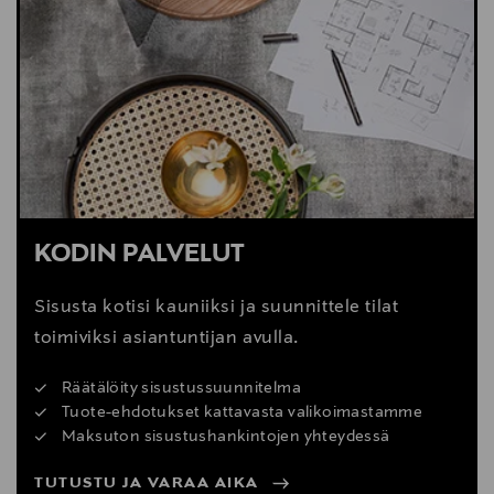
Veldkant 21, 2550, Kontich, Belgium
Digitaalinen osoite
info@serax.com
Avainsanat
valerie_objects, Muller Van Severen, teräsvalaisin,
riippuvalaisin, valaisin, lamppu
KODIN PALVELUT
Sisusta kotisi kauniiksi ja suunnittele tilat
toimiviksi asiantuntijan avulla.
Räätälöity sisustussuunnitelma
Tuote-ehdotukset kattavasta valikoimastamme
Maksuton sisustushankintojen yhteydessä
TUTUSTU JA VARAA AIKA