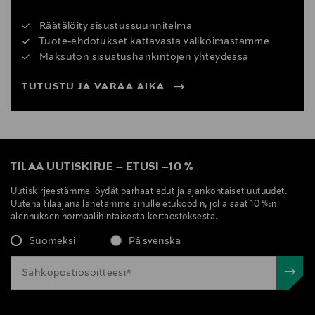
Räätälöity sisustussuunnitelma
Tuote-ehdotukset kattavasta valikoimastamme
Maksuton sisustushankintojen yhteydessä
TUTUSTU JA VARAA AIKA
TILAA UUTISKIRJE
–
ETUSI
–
10 %
Uutiskirjeestämme löydät parhaat edut ja ajankohtaiset uutuudet.
Uutena tilaajana lähetämme sinulle etukoodin, jolla saat 10 %:n
alennuksen normaalihintaisesta kertaostoksesta.
Suomeksi
På svenska