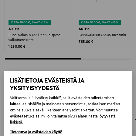
Valmistusmaa
Alankomaat
OSTA 1000€, SAAT –15%
OSTA 1000€, SAAT –15%
Valmistaja
ARTEK
ARTEK
Riippuvalaisin A331 Mehiläispesä
Seinävalaisin A330S messinki
Serax NV
valkoinen/kromi
Original Price
765,00 €
Original Price
1 280,00 €
Valmistajan osoite
Veldkant 21, 2550, Kontich, Belgium
Digitaalinen osoite
LISÄTIETOJA EVÄSTEISTÄ JA
LISÄÄ KIINNOSTAVIA
info@serax.com
YKSITYISYYDESTÄ
TUOTTEITA
Valitsemalla “Hyväksy kaikki”, sallit evästeiden tallentamisen
Avainsanat
laitteellesi sisällön ja mainosten personointia, sosiaalisen median
ominaisuuksia sekä liikenteen analysointia varten. Voit muuttaa
valerie_objects, Muller Van Severen, teräsvalaisin,
evästeasetuksiasi milloin tahansa sivun alareunasta löytyvästä
riippuvalaisin, valaisin, lamppu
linkistä.
Tietoturva ja evästeiden käyttö