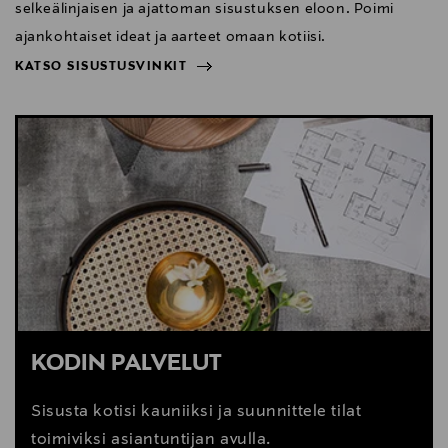
selkeälinjaisen ja ajattoman sisustuksen eloon. Poimi
ajankohtaiset ideat ja aarteet omaan kotiisi.
KATSO SISUSTUSVINKIT
NÄYTÄ VÄHEMMÄN
KATSO SISUSTUSVINKIT
KODIN PALVELUT
Sisusta kotisi kauniiksi ja suunnittele tilat
toimiviksi asiantuntijan avulla.