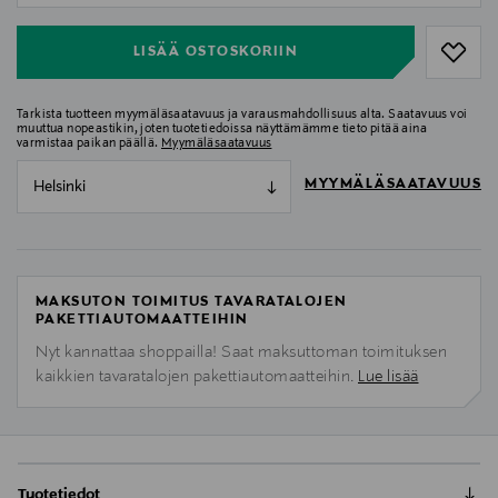
LISÄÄ OSTOSKORIIN
Tarkista tuotteen myymäläsaatavuus ja varausmahdollisuus alta. Saatavuus voi
muuttua nopeastikin, joten tuotetiedoissa näyttämämme tieto pitää aina
varmistaa paikan päällä.
Myymäläsaatavuus
MYYMÄLÄSAATAVUUS
Helsinki
MAKSUTON TOIMITUS TAVARATALOJEN
PAKETTIAUTOMAATTEIHIN
Nyt kannattaa shoppailla! Saat maksuttoman toimituksen
kaikkien tavaratalojen pakettiautomaatteihin.
Lue lisää
Tuotetiedot