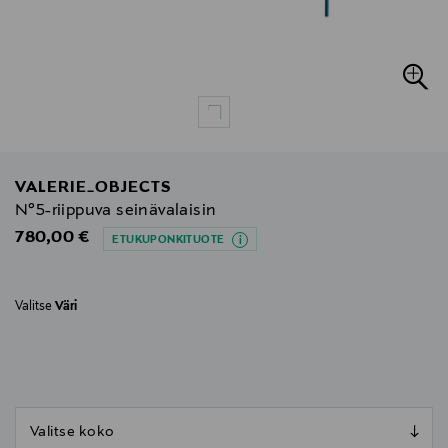
VALERIE_OBJECTS
N°5-riippuva seinävalaisin
Original Price
780,00 €
ETUKUPONKITUOTE
Valitse
Väri
null
null