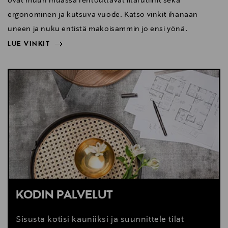
ovat muun muassa rentouttavat iltarutiinit sekä
ergonominen ja kutsuva vuode. Katso vinkit ihanaan
uneen ja nuku entistä makoisammin jo ensi yönä.
LUE VINKIT
NÄYTÄ VÄHEMMÄN
LUE VINKIT
KODIN PALVELUT
Sisusta kotisi kauniiksi ja suunnittele tilat