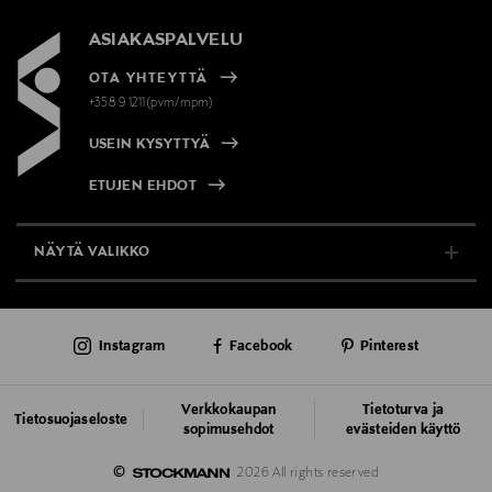
ASIAKASPALVELU
OTA YHTEYTTÄ
+358 9 1211(pvm/mpm)
USEIN KYSYTTYÄ
ETUJEN EHDOT
NÄYTÄ VALIKKO
TUKI & INFO
Instagram
Facebook
Pinterest
AJANKOHTAISTA
PALVELUT
Verkkokaupan
Tietoturva ja
Tietosuojaseloste
sopimusehdot
evästeiden käyttö
VASTUULLISUUS
©
2026 All rights reserved