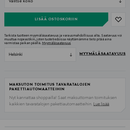
null
LISÄÄ OSTOSKORIIN
Tarkista tuotteen myymäläsaatavuus ja varausmahdollisuus alta. Saatavuus voi
muuttua nopeastikin, joten tuotetiedoissa näyttämämme tieto pitää aina
varmistaa paikan päällä.
Myymäläsaatavuus
MYYMÄLÄSAATAVUUS
Helsinki
MAKSUTON TOIMITUS TAVARATALOJEN
PAKETTIAUTOMAATTEIHIN
Nyt kannattaa shoppailla! Saat maksuttoman toimituksen
kaikkien tavaratalojen pakettiautomaatteihin.
Lue lisää