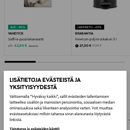
Turkki
Valmistajan tuotenumero
ALE –30%
JÄSENETU –20%
SAM125102FIS
VANDYCK
BRABANTIA
Saffira-pussilakanasetti
NewIcon-poljinroskakori 3 l
Valmistaja
Original Price
Discounted Price
Discounted Price
alk.
Original Price
62,90 €
27,00 €
33,95 €
89,90 €
Vandyck Stores B.V.
Valmistajan osoite
Vandyck Stores B.V., Databankweg 10, 3821 AL
LISÄTIETOJA EVÄSTEISTÄ JA
Amersfoort, The Netherlands
YKSITYISYYDESTÄ
LISÄÄ KIINNOSTAVIA
Valitsemalla “Hyväksy kaikki”, sallit evästeiden tallentamisen
Digitaalinen osoite
TUOTTEITA
laitteellesi sisällön ja mainosten personointia, sosiaalisen median
ominaisuuksia sekä liikenteen analysointia varten. Voit muuttaa
info@vandyckshop.com
evästeasetuksiasi milloin tahansa sivun alareunasta löytyvästä
linkistä.
Avainsanat
Tietoturva ja evästeiden käyttö