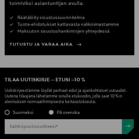
toimiviksi asiantuntijan avulla.
Räätälöity sisustussuunnitelma
Tuote-ehdotukset kattavasta valikoimastamme
Maksuton sisustushankintojen yhteydessä
TUTUSTU JA VARAA AIKA
TILAA UUTISKIRJE
–
ETUSI
–
10 %
Uutiskirjeestämme löydät parhaat edut ja ajankohtaiset uutuudet.
Uutena tilaajana lähetämme sinulle etukoodin, jolla saat 10 %:n
alennuksen normaalihintaisesta kertaostoksesta.
Suomeksi
På svenska