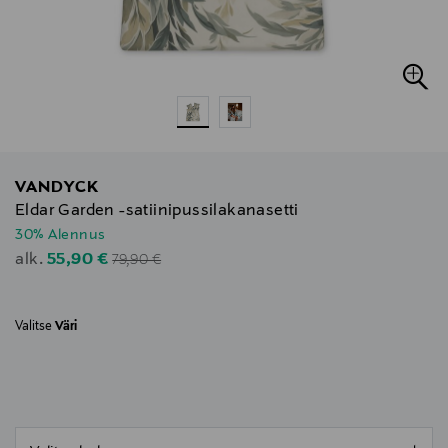
VANDYCK
Eldar Garden -satiinipussilakanasetti
30% Alennus
Original Price
Discounted Price
55,90 €
alk.
79,90 €
Valitse
Väri
null