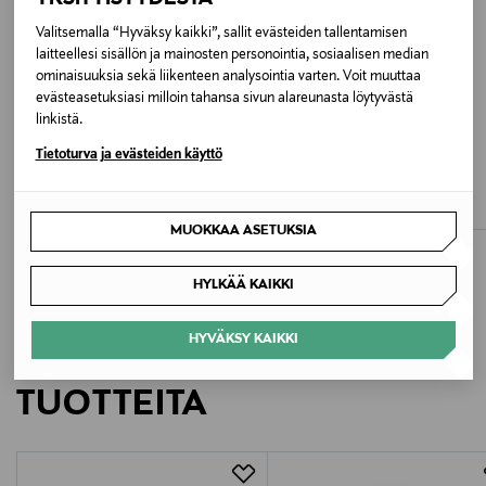
Turkki
Valitsemalla “Hyväksy kaikki”, sallit evästeiden tallentamisen
laitteellesi sisällön ja mainosten personointia, sosiaalisen median
Valmistajan tuotenumero
ominaisuuksia sekä liikenteen analysointia varten. Voit muuttaa
evästeasetuksiasi milloin tahansa sivun alareunasta löytyvästä
VN0A4MQ3FOB1
linkistä.
ETUKUPONKITUOTE
ETUKUPONKITUOTE
Tietoturva ja evästeiden käyttö
Valmistaja
POLO RALPH LAUREN
LINDEX
T-paita
T-paita
VF SCANDINAVIA APS
Original Price
Original Price
50,00 €
12,99 €
MUOKKAA ASETUKSIA
Valmistajan osoite
Kalkbrænderiløbskaj 8, st., 2100 København Ø,
HYLKÄÄ KAIKKI
Denmark
HYVÄKSY KAIKKI
LISÄÄ KIINNOSTAVIA
Digitaalinen osoite
TUOTTEITA
https://www.vans.fi/help/contact-us.html
Avainsanat