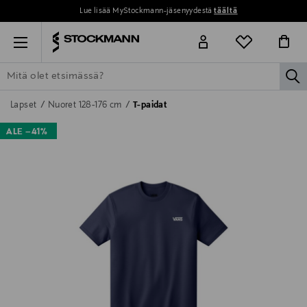
Lue lisää MyStockmann-jäsenyydestä
täältä
Menu
la
ETSI KAIKKI
NAISET
MIEHET
LAPSET
KOTI
KOSMETIIK
Lapset
Nuoret 128-176 cm
T-paidat
ALE –41%