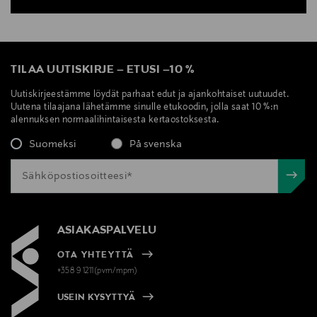
TILAA UUTISKIRJE
–
ETUSI
–
10 %
Uutiskirjeestämme löydät parhaat edut ja ajankohtaiset uutuudet.
Uutena tilaajana lähetämme sinulle etukoodin, jolla saat 10 %:n
alennuksen normaalihintaisesta kertaostoksesta.
Suomeksi
På svenska
ASIAKASPALVELU
OTA YHTEYTTÄ
+358 9 1211(pvm/mpm)
USEIN KYSYTTYÄ