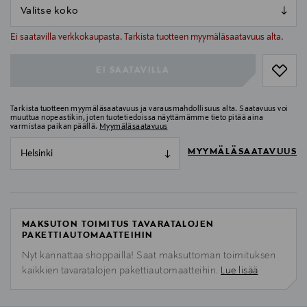
null
null
Ei saatavilla verkkokaupasta. Tarkista tuotteen myymäläsaatavuus alta.
EI SAATAVILLA
Tarkista tuotteen myymäläsaatavuus ja varausmahdollisuus alta. Saatavuus voi
muuttua nopeastikin, joten tuotetiedoissa näyttämämme tieto pitää aina
varmistaa paikan päällä.
Myymäläsaatavuus
MYYMÄLÄSAATAVUUS
Helsinki
MAKSUTON TOIMITUS TAVARATALOJEN
PAKETTIAUTOMAATTEIHIN
Nyt kannattaa shoppailla! Saat maksuttoman toimituksen
kaikkien tavaratalojen pakettiautomaatteihin.
Lue lisää