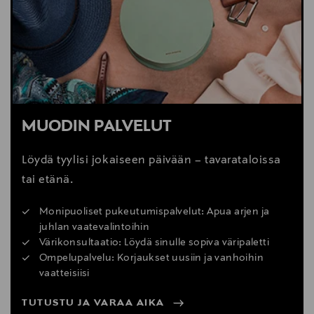
MUODIN PALVELUT
Löydä tyylisi jokaiseen päivään – tavarataloissa
tai etänä.
Monipuoliset pukeutumispalvelut: Apua arjen ja
juhlan vaatevalintoihin
Värikonsultaatio: Löydä sinulle sopiva väripaletti
Ompelupalvelu: Korjaukset uusiin ja vanhoihin
vaatteisiisi
TUTUSTU JA VARAA AIKA