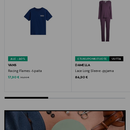
Vans, paita, t-paita, trikoopaita, puuvillapaita, nuorten
vaatteet
ALE –40%
ETUKUPONKITUOTE
UUTTA
VANS
DAMELLA
Racing Flames -t-paita
Lace Long Sleeve -pyjama
Discounted Price
Original Price
Original Price
17,90 €
84,90 €
30,00 €