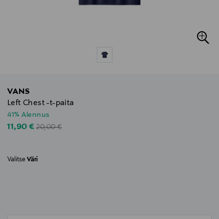
VANS
Left Chest -t-paita
41% Alennus
Original Price
Discounted Price
11,90 €
20,00 €
Valitse
Väri