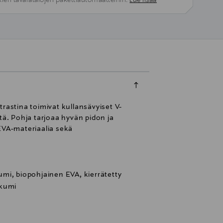
kien tavaratalojen pakettiautomaatteihin.
Lue lisää
rastina toimivat kullansävyiset V-
tä. Pohja tarjoaa hyvän pidon ja
EVA-materiaalia sekä
mi, biopohjainen EVA, kierrätetty
 kumi