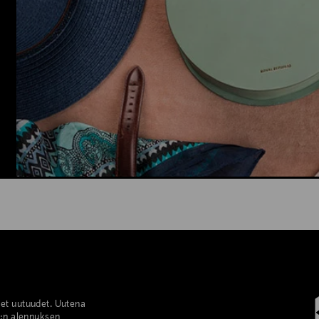
set uutuudet. Uutena
%:n alennuksen