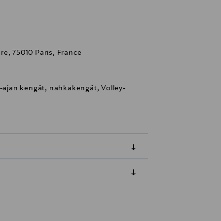
re, 75010 Paris, France
a-ajan kengät, nahkakengät, Volley-
luessa tuotteen vastaanottamisesta.
tuotteen koosta riippuen