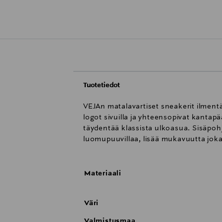
Tuotetiedot
VEJAn matalavartiset sneakerit ilmentä
logot sivuilla ja yhteensopivat kantap
täydentää klassista ulkoasua. Sisäpohj
luomupuuvillaa, lisää mukavuutta joka
Materiaali
Väri
Valmistusmaa