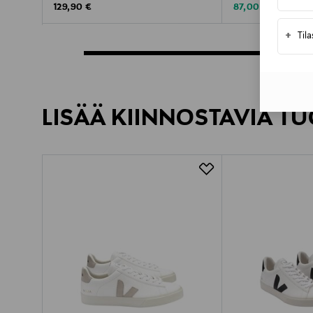
Original Price
Discounted Price
Original Pric
129,90 €
87,00 €
145,00 €
+
Til
LISÄÄ KIINNOSTAVIA TU