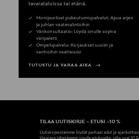
tavarataloissa tai etänä.
Monipuoliset pukeutumispalvelut: Apua arjen
ja juhlan vaatevalintoihin
Värikonsultaatio: Löydä sinulle sopiva
väripaletti
Ompelupalvelu: Korjaukset uusiin ja
vanhoihin vaatteisiisi
TUTUSTU JA VARAA AIKA
TILAA UUTISKIRJE
–
ETUSI
–
10 %
Uutiskirjeestämme löydät parhaat edut ja ajankohtai
tilaajana lähetämme sinulle etukoodin, jolla saat 10 