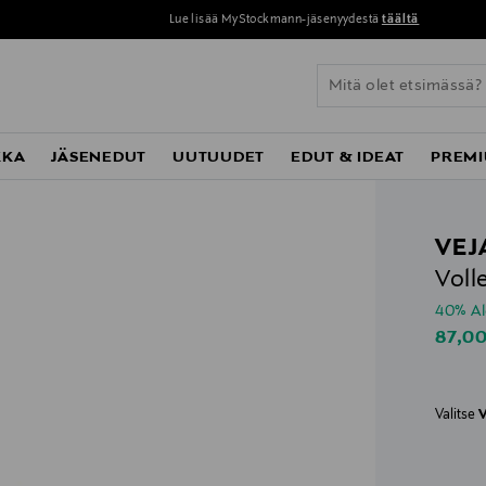
Lue lisää MyStockmann-jäsenyydestä
täältä
KKA
JÄSENEDUT
UUTUUDET
EDUT & IDEAT
PREMI
VEJ
Voll
40% A
Disco
87,0
Valitse
V