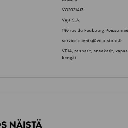
VO2021413
Veja S.A.
146 rue du Faubourg Poissonniè
service-clients@veja-store.fr
VEJA, tennarit, sneakerit, vapa
kengät
0,00 €
inen tilaukseesi. Voit palauttaa tilaamasi tuotteen 30 vuorokauden ku
0,00 € – 4,90 €
rvitse ilmoittaa palautuksesta etukäteen.
ÖS NÄISTÄ
7,90 €–50,00 € kuljetusyhtiöstä ja 