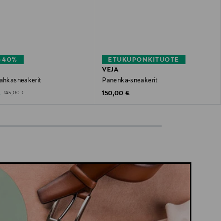
–40%
ETUKUPONKITUOTE
VEJA
nahkasneakerit
Panenka-sneakerit
ted Price
Original Price
Original Price
€
150,00 €
145,00 €