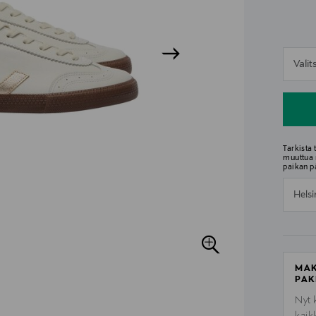
n
Vali
n
Tarkista
muuttua 
paikan p
Helsi
MAK
PAK
Nyt 