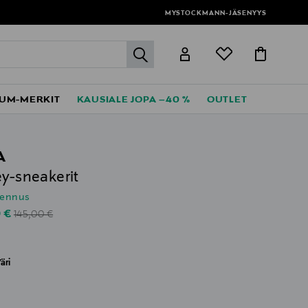
MYSTOCKMANN-JÄSENYYS
label.header.go
UM-MERKIT
KAUSIALE JOPA –40 %
OUTLET
A
ey-sneakerit
lennus
Original Price
unted Price
0 €
145,00 €
äri