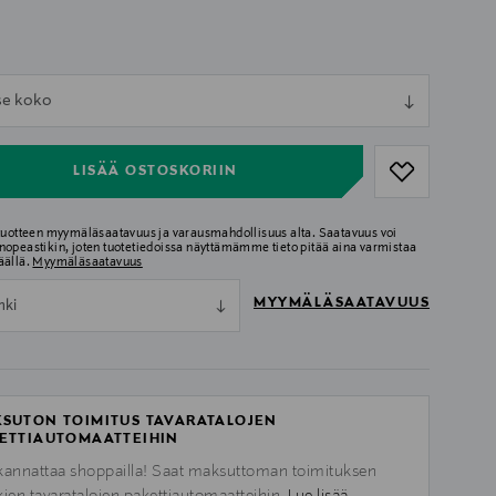
ull
tse koko
ull
LISÄÄ OSTOSKORIIN
 tuotteen myymäläsaatavuus ja varausmahdollisuus alta. Saatavuus voi
nopeastikin, joten tuotetiedoissa näyttämämme tieto pitää aina varmistaa
äällä.
Myymäläsaatavuus
MYYMÄLÄSAATAVUUS
nki
SUTON TOIMITUS TAVARATALOJEN
ETTIAUTOMAATTEIHIN
kannattaa shoppailla! Saat maksuttoman toimituksen