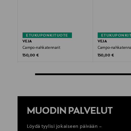
ETUKUPONKITUOTE
ETUKUPONKI
VEJA
VEJA
Campo-nahkatennarit
Campo-nahkatenna
Original Price
Original Price
150,00 €
150,00 €
MUODIN PALVELUT
Löydä tyylisi jokaiseen päivään –