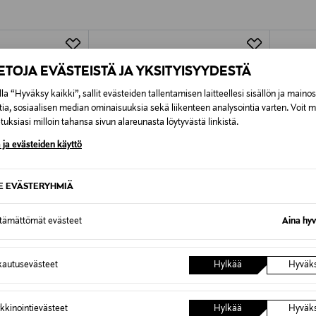
Alk. 6,90 €, kun toimitus on saatavi
IETOJA EVÄSTEISTÄ JA YKSITYISYYDESTÄ
la “Hyväksy kaikki”, sallit evästeiden tallentamisen laitteellesi sisällön ja maino
tia, sosiaalisen median ominaisuuksia sekä liikenteen analysointia varten. Voit 
uksiasi milloin tahansa sivun alareunasta löytyvästä linkistä.
 ja evästeiden käyttö
SE EVÄSTERYHMIÄ
ttämättömät evästeet
Aina hyv
autusevästeet
Hylkää
Hyväk
ALE –40%
POLO RALPH LAUREN
CLINIQ
rit
T-paita
Set The 
kkinointievästeet
Hylkää
Hyväk