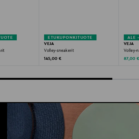
TUOTE
ETUKUPONKITUOTE
ALE 
VEJA
VEJA
rit
Volley-sneakerit
Volley-
Original Price
Discoun
145,00 €
87,00 