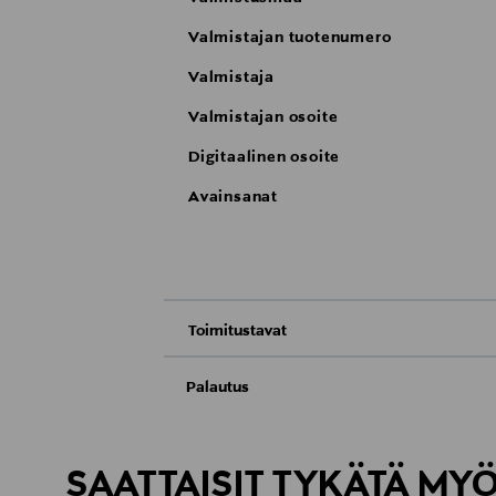
Valmistajan tuotenumero
Valmistaja
Valmistajan osoite
Digitaalinen osoite
Avainsanat
Toimitustavat
Nouto tavaratalosta
Palautus
Meille on hyvin tärkeää, että olet tyytyvä
Toimitus automaattiin tai noutopisteeseen
Palauttaminen on maksutonta eikä sinun ta
SAATTAISIT TYKÄTÄ MY
LUE TARKEMMAT PALAUTUSOHJEET
Kotiinkuljetus