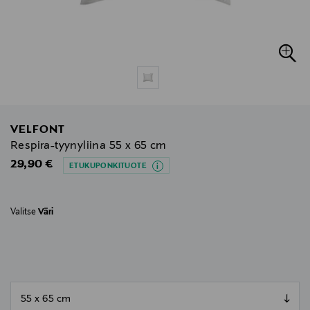
VELFONT
Respira-tyynyliina 55 x 65 cm
Original Price
29,90 €
ETUKUPONKITUOTE
Valitse
Väri
null