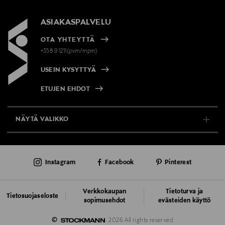
ASIAKASPALVELU
OTA YHTEYTTÄ
+358 9 1211(pvm/mpm)
USEIN KYSYTTYÄ
ETUJEN EHDOT
NÄYTÄ VALIKKO
TUKI & INFO
Instagram
Facebook
Pinterest
AJANKOHTAISTA
PALVELUT
Verkkokaupan
Tietoturva ja
Tietosuojaseloste
sopimusehdot
evästeiden käyttö
VASTUULLISUUS
©
2026 All rights reserved