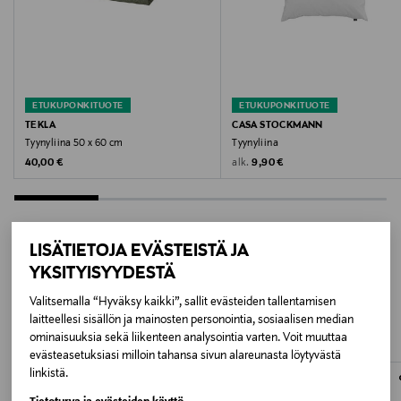
Pesulämpötila
60 °C
Väri
ETUKUPONKITUOTE
ETUKUPONKITUOTE
TEKLA
CASA STOCKMANN
WHITE
Tyynyliina 50 x 60 cm
Tyynyliina
Original Price
Original Price
alk.
40,00 €
9,90 €
Koko
55 x 65 cm
LISÄTIETOJA EVÄSTEISTÄ JA
Valmistusmaa
YKSITYISYYDESTÄ
LISÄÄ KIINNOSTAVIA
Espanja
Valitsemalla “Hyväksy kaikki”, sallit evästeiden tallentamisen
TUOTTEITA
laitteellesi sisällön ja mainosten personointia, sosiaalisen median
Valmistajan tuotenumero
ominaisuuksia sekä liikenteen analysointia varten. Voit muuttaa
30901702050060WHITE
evästeasetuksiasi milloin tahansa sivun alareunasta löytyvästä
linkistä.
Valmistaja