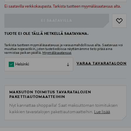
null
Ei saatavilla verkkokaupasta. Tarkista tuotteen myymäläsaatavuus alta.
EI SAATAVILLA
TUOTE EI OLE TÄLLÄ HETKELLÄ SAATAVANA.
Tarkista tuotteen myymäläsaatavuus ja varausmahdollisuus alta. Saatavuus voi
muuttua nopeastikin, joten tuotetiedoissa näyttämämme tieto pitää aina
varmistaa paikan päällä.
Myymäläsaatavuus
VARAA TAVARATALOON
Helsinki
MAKSUTON TOIMITUS TAVARATALOJEN
PAKETTIAUTOMAATTEIHIN
Nyt kannattaa shoppailla! Saat maksuttoman toimituksen
kaikkien tavaratalojen pakettiautomaatteihin.
Lue lisää