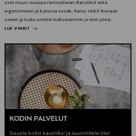
ovat muun muassa rentouttavat iltarutiinit sekä
ergonominen ja kutsuva vuode. Katso vinkit ihanaan
uneen ja nuku entistä makoisammin jo ensi yönä.
LUE VINKIT
NÄYTÄ VÄHEMMÄN
LUE VINKIT
KODIN PALVELUT
Sisusta kotisi kauniiksi ja suunnittele tilat