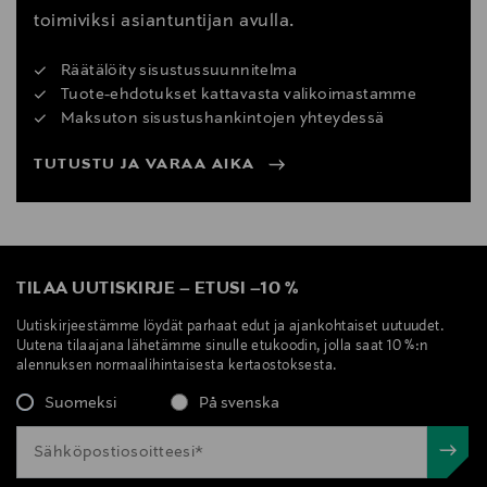
toimiviksi asiantuntijan avulla.
Räätälöity sisustussuunnitelma
Tuote-ehdotukset kattavasta valikoimastamme
Maksuton sisustushankintojen yhteydessä
TUTUSTU JA VARAA AIKA
TILAA UUTISKIRJE
–
ETUSI
–
10 %
Uutiskirjeestämme löydät parhaat edut ja ajankohtaiset uutuudet.
Uutena tilaajana lähetämme sinulle etukoodin, jolla saat 10 %:n
alennuksen normaalihintaisesta kertaostoksesta.
Suomeksi
På svenska