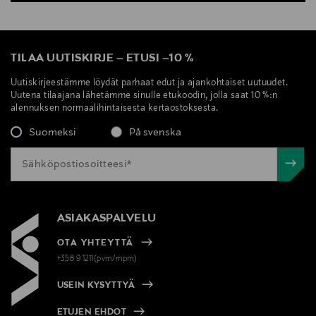
TILAA UUTISKIRJE
–
ETUSI
–
10 %
Uutiskirjeestämme löydät parhaat edut ja ajankohtaiset uutuudet.
Uutena tilaajana lähetämme sinulle etukoodin, jolla saat 10 %:n
alennuksen normaalihintaisesta kertaostoksesta.
Suomeksi
På svenska
ASIAKASPALVELU
OTA YHTEYTTÄ
+358 9 1211(pvm/mpm)
USEIN KYSYTTYÄ
ETUJEN EHDOT