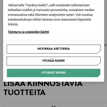
Väri
Valitsemalla “Hyväksy kaikki”, sallit evästeiden tallentamisen
65 BLUE
laitteellesi sisällön ja mainosten personointia, sosiaalisen median
ominaisuuksia sekä liikenteen analysointia varten. Voit muuttaa
evästeasetuksiasi milloin tahansa sivun alareunasta löytyvästä
Valmistusmaa
linkistä.
Viro
Tietoturva ja evästeiden käyttö
ALE –60%
ALE –60%
SAMSOE SAMSOE
VERY NICE
Valmistajan tuotenumero
Samarianne-farkut
Nicolet 2437 Relaxed fit Flare -farkut
219-7126-2026-01
MUOKKAA ASETUKSIA
Discounted Price
Discounted Price
Original Price
Original Price
39,60 €
51,60 €
99,90 €
129,95 €
Valmistaja
HYLKÄÄ KAIKKI
Masi Jeans Oy
HYVÄKSY KAIKKI
Valmistajan osoite
LISÄÄ KIINNOSTAVIA
Kirvesmiehenkatu 6, 00880 Helsinki, Finland
TUOTTEITA
Digitaalinen osoite