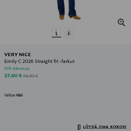
VERY NICE
Emily C 2026 Straight fit -farkut
61% Alennus
Original Price
Discounted Price
27,60 €
69,90 €
Valitse
Väri
LÖYDÄ OMA KOKOSI