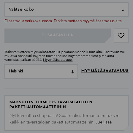
null
null
Ei saatavilla verkkokaupasta. Tarkista tuotteen myymäläsaatavuus alta.
EI SAATAVILLA
Tarkista tuotteen myymäläsaatavuus ja varausmahdollisuus alta. Saatavuus voi
muuttua nopeastikin, joten tuotetiedoissa näyttämämme tieto pitää aina
varmistaa paikan päällä.
Myymäläsaatavuus
MYYMÄLÄSAATAVUUS
Helsinki
MAKSUTON TOIMITUS TAVARATALOJEN
PAKETTIAUTOMAATTEIHIN
Nyt kannattaa shoppailla! Saat maksuttoman toimituksen
kaikkien tavaratalojen pakettiautomaatteihin.
Lue lisää