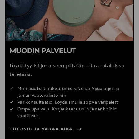
MUODIN PALVELUT
Löydä tyylisi jokaiseen päivään – tavarataloissa
tai etänä.
Monipuoliset pukeutumispalvelut: Apua arjen ja
juhlan vaatevalintoihin
Värikonsultaatio: Löydä sinulle sopiva väripaletti
Ompelupalvelu: Korjaukset uusiin ja vanhoihin
vaatteisiisi
TUTUSTU JA VARAA AIKA