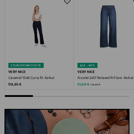
asiakaspalvelu@verynice.fi
Avainsanat
straight fit, high rise, straight leg
ETUKUPONKITUOTE
ALE –60%
VERY NICE
VERY NICE
Caramel 1046 Curvy fit -farkut
Nicolet 2437 Relaxed fit Flare -farkut
Original Price
Discounted Price
Original Price
119,95 €
51,60 €
129,95 €