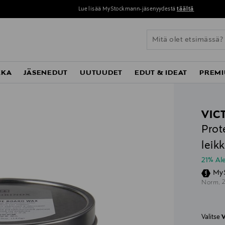
Lue lisää MyStockmann-jäsenyydestä
täältä
KKA
JÄSENEDUT
UUTUUDET
EDUT & IDEAT
PREMI
VIC
Prot
leik
21% A
My
O
Norm.
Valitse
V