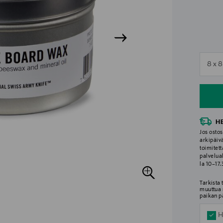
n
8 x 8
n
H
Jos ostos
arkipäiv
toimitett
palvelua
la 10–17
Tarkista
muuttua 
paikan p
H