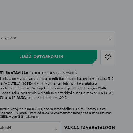
ull
 x 5,3 cm
ull
LISÄÄ OSTOSKORIIN
ETI SAATAVILLA
TOIMITUS 1-4 ARKIPÄIVÄSSÄ
korissa on myös tavarataloista toimitettavia tuotteita, on toimitusaika 3–7
ää. WOLTILLA NOPEAMMIN! Voit valita Helsingin tavaratalosta
aville tuotteille myös Wolt-pikatoimituksen, jos tilaat Helsingin Wolt-
lueen sisällä. Voit tehdä Wolt-tilauksia verkkokaupassa ma–pe 10–18.30,
.30 ja su 12–16.30, tuotteen minimiarvo 40 €.
 tuotteen myymäläsaatavuus ja varausmahdollisuus alta. Saatavuus voi
nopeastikin, joten tuotetiedoissa näyttämämme tieto pitää aina varmistaa
äällä.
Myymäläsaatavuus
VARAA TAVARATALOON
elsinki