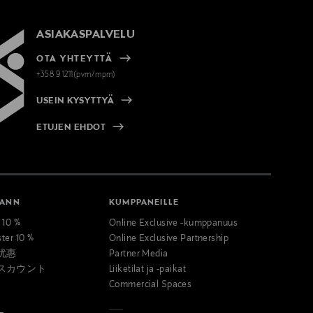
ASIAKASPALVELU
OTA YHTEYTTÄ
+358 9 1211(pvm/mpm)
USEIN KYSYTTYÄ
ETUJEN EHDOT
MANN
KUMPPANEILLE
t 10 %
Online Exclusive -kumppanuus
ster 10 %
Online Exclusive Partnership
优惠
Partner Media
スカウント
Liiketilat ja -paikat
Commercial Spaces