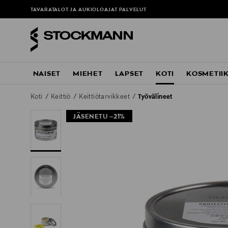
TAVARATALOT JA AUKIOLOAJAT
PALVELUT
NAISET
MIEHET
LAPSET
KOTI
KOSMETII
Koti
Keittiö
Keittiötarvikkeet
Työvälineet
JÄSENETU –21%