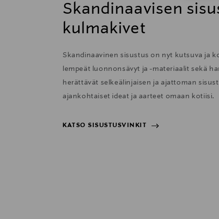
Skandinaavisen sisu
kulmakivet
Skandinaavinen sisustus on nyt kutsuva ja 
lempeät luonnonsävyt ja -materiaalit sekä har
herättävät selkeälinjaisen ja ajattoman sisu
ajankohtaiset ideat ja aarteet omaan kotiisi.
KATSO SISUSTUSVINKIT
KATSO SISUSTUSVINKIT