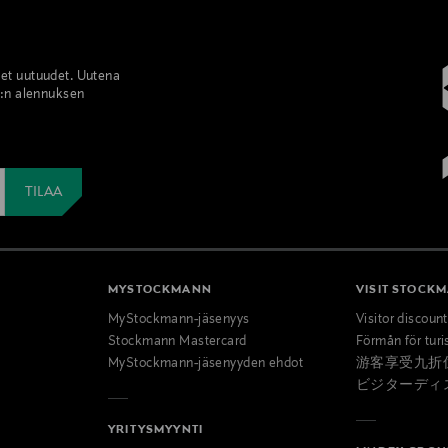
set uutuudet. Uutena
%:n alennuksen
MYSTOCKMANN
VISIT STOCK
MyStockmann-jäsenyys
Visitor discoun
Stockmann Mastercard
Förmån för turi
MyStockmann-jäsenyyden ehdot
游客享受九折
ビジターディ
YRITYSMYYNTI