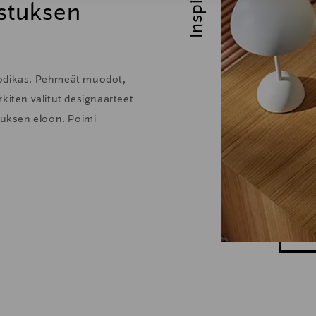
stuksen
kodikas. Pehmeät muodot,
kiten valitut designaarteet
stuksen eloon. Poimi