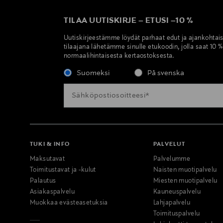
TILAA UUTISKIRJE
–
ETUSI
–
10 %
Uutiskirjeestämme löydät parhaat edut ja ajankohtai
tilaajana lähetämme sinulle etukoodin, jolla saat 10 
normaalihintaisesta kertaostoksesta.
Suomeksi
På svenska
TUKI & INFO
PALVELUT
Maksutavat
Palvelumme
Toimitustavat ja -kulut
Naisten muotipalvelu
Palautus
Miesten muotipalvelu
Asiakaspalvelu
Kauneuspalvelu
Muokkaa evästeasetuksia
Lahjapalvelu
Toimituspalvelu