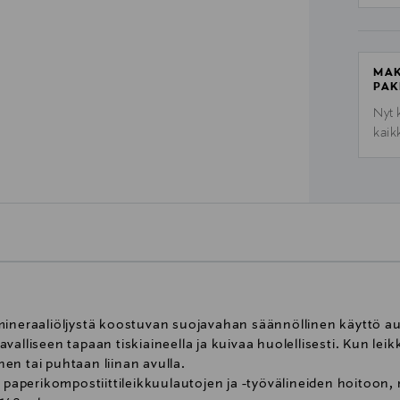
MAK
PAK
Nyt 
kaik
mineraaliöljystä koostuvan suojavahan säännöllinen käyttö au
tavalliseen tapaan tiskiaineella ja kuivaa huolellisesti. Kun lei
en tai puhtaan liinan avulla.
u paperikompostiittileikkuulautojen ja -työvälineiden hoitoon