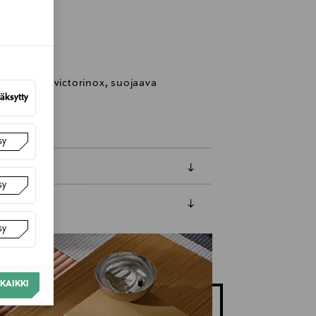
, Finland
nds.fi
lautavaha, victorinox, suojaava
äksytty
sy
sy
luessa tuotteen vastaanottamisesta.
sy
tuotteen koosta riippuen
KAIKKI
lla valittuun osoitteeseen.