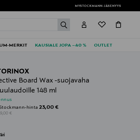
MYSTOCKMANN-JÄSENYYS
label.header.go
UM-MERKIT
KAUSIALE JOPA –40 %
OUTLET
TORINOX
ective Board Wax -suojavaha
kuulaudoille 148 ml
lennus
Discounted Price
23,00 €
Stockmann-hinta
riginal Price
29,00 €
äri