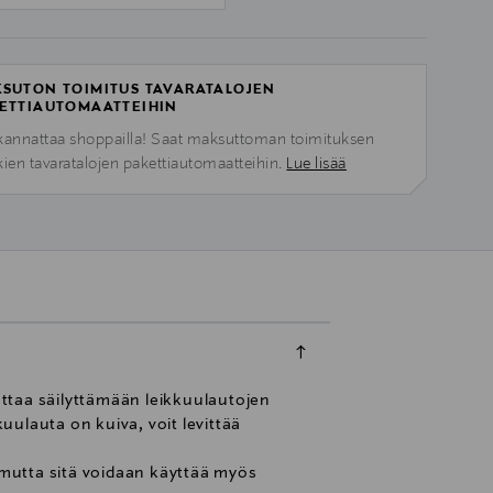
SUTON TOIMITUS TAVARATALOJEN
ETTIAUTOMAATTEIHIN
kannattaa shoppailla! Saat maksuttoman toimituksen
kien tavaratalojen pakettiautomaatteihin.
Lue lisää
ttaa säilyttämään leikkuulautojen
kkuulauta on kuiva, voit levittää
, mutta sitä voidaan käyttää myös