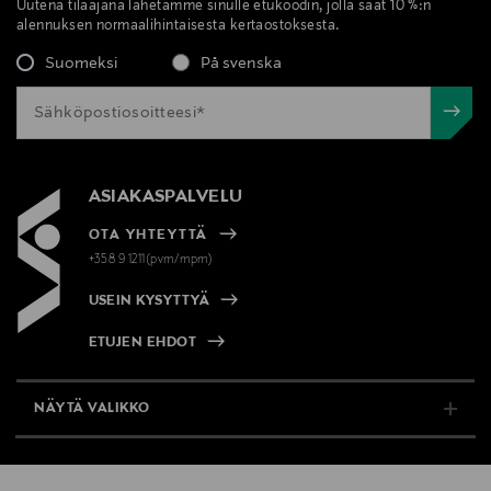
Uutena tilaajana lähetämme sinulle etukoodin, jolla saat 10 %:n
alennuksen normaalihintaisesta kertaostoksesta.
Suomeksi
På svenska
ASIAKASPALVELU
OTA YHTEYTTÄ
+358 9 1211(pvm/mpm)
USEIN KYSYTTYÄ
ETUJEN EHDOT
NÄYTÄ VALIKKO
TUKI & INFO