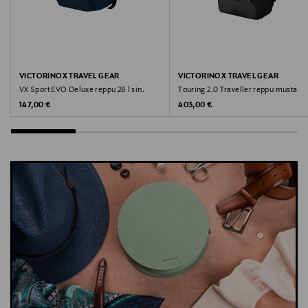
VICTORINOX TRAVEL GEAR
VICTORINOX TRAVEL GEAR
VX Sport EVO Deluxe reppu 28 l sin.
Touring 2.0 Traveller reppu musta
Original Price
Original Price
147,00 €
403,00 €