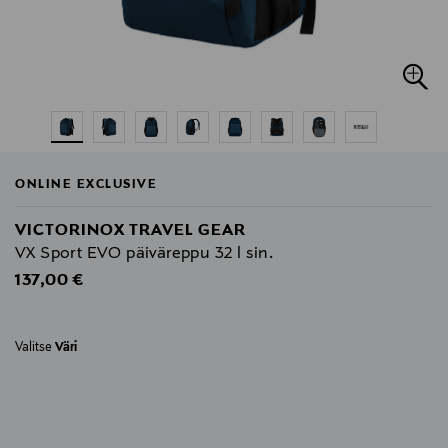
ONLINE EXCLUSIVE
VICTORINOX TRAVEL GEAR
VX Sport EVO päiväreppu 32 l sin.
Original Price
137,00 €
Valitse
Väri