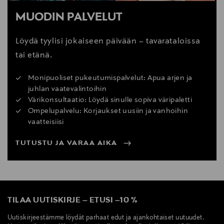
MUODIN PALVELUT
Löydä tyylisi jokaiseen päivään – tavarataloissa
tai etänä.
Monipuoliset pukeutumispalvelut: Apua arjen ja
juhlan vaatevalintoihin
Värikonsultaatio: Löydä sinulle sopiva väripaletti
Ompelupalvelu: Korjaukset uusiin ja vanhoihin
vaatteisiisi
TUTUSTU JA VARAA AIKA
TILAA UUTISKIRJE
–
ETUSI
–
10 %
Uutiskirjeestämme löydät parhaat edut ja ajankohtaiset uutuudet.