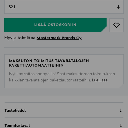
null
null
LISÄÄ OSTOSKORIIN
Myy ja toimittaa
Mastermark Brands Oy
MAKSUTON TOIMITUS TAVARATALOJEN
PAKETTIAUTOMAATTEIHIN
Nyt kannattaa shoppailla! Saat maksuttoman toimituksen
kaikkien tavaratalojen pakettiautomaatteihin.
Lue lisää
Tuotetiedot
Sport Evo on luotettava ja monikäyttöinen reppu
Toimitustavat
sporttiseenkin elämäntyyliin. Reppu valmistettu